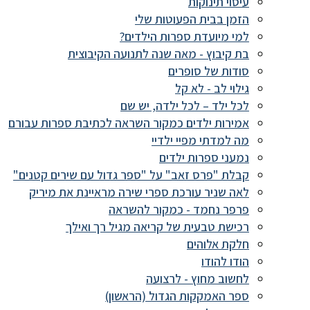
עיסוי תינוקות
הזמן בבית הפעוטות שלי
למי מיועדת ספרות הילדים?
בת קיבוץ - מאה שנה לתנועה הקיבוצית
סודות של סופרים
גילוי לב - לא קל
לכל ילד – לכל ילדה, יש שם
אמירות ילדים כמקור השראה לכתיבת ספרות עבורם
מה למדתי מפיי ילדיי
נמעני ספרות ילדים
קבלת "פרס זאב" על "ספר גדול עם שירים קטנים"
לאה שניר עורכת ספרי שירה מראיינת את מיריק
פרפר נחמד - כמקור להשראה
רכישת טבעית של קריאה מגיל רך ואילך
חלקת אלוהים
הודו להודו
לחשוב מחוץ - לרצועה
ספר האמקקות הגדול (הראשון)