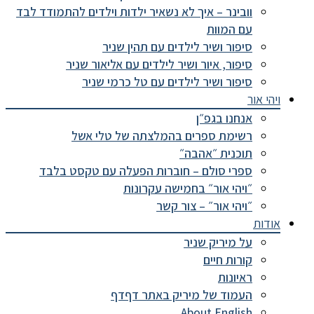
וובינר – איך לא נשאיר ילדות וילדים להתמודד לבד
עם המוות
סיפור ושיר לילדים עם תהין שניר
סיפור, איור ושיר לילדים עם אליאור שניר
סיפור ושיר לילדים עם טל כרמי שניר
ויהי אור
אנחנו בגפ״ן
רשימת ספרים בהמלצתה של טלי אשל
תוכנית ״אהבה״
ספרי סולם – חוברות הפעלה עם טקסט בלבד
״ויהי אור״ בחמישה עקרונות
״ויהי אור״ – צור קשר
אודות
על מיריק שניר
קורות חיים
ראיונות
העמוד של מיריק באתר דףדף
About English