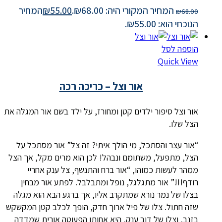
המחיר המקורי היה: ₪68.00.
55.00
₪
המחיר
₪
68.00
הנוכחי הוא: ₪55.00.
הוספה לסל
Quick View
אור וצל – כריכה רכה
אור וצל סיפור ילדים קטן ומחורז, על ילד בשם אור המגלה את
הצל שלו.
“אור עצר והסתכל, מי הולך איתי? זה צל” אור מסתכל על
הצל, מתפעל, משתומם ונבהל! לכן הוא מרים מקל, אך הצל
ממהר לעשות כמוהו, “אור ברח והתנשף, צל ענק אחריי
רודף!!!” אור מתגלגל, נופל ומתבלבל. לפתע אור מבחין
בצלו של נמר נורא שמתקרב אליו, אך ברגע הבא הוא מגלה
שזה חתול. צלו של פיל ארוך חדק, הופך לכלב קטן המקשקש
בזנב, וצלו של דוב ענק, היא אחותו הפעוטה אורית שמדדה