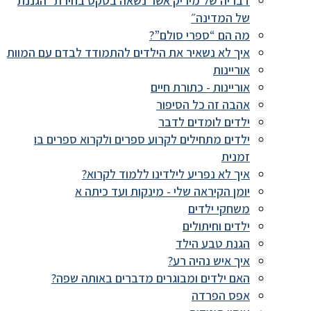
דבריה של מיריק אשר נשאה בטקס בחירת ״הגננת
של המדינה״
מה הם “ספרי סולם”?
איך לא נשאיר את הילדים להתמודד לבדם עם המוות
אוריינות
אוריינות - כתורת חיים
אהבה זה כל הסיפור
ילדים לומדים לדבר
ילדים מתחילים לקרוע ספרים ולקרוא ספרים בו
זמנית
איך לא נפריע לילדינו ללמוד לקרוא?
יומן הקיראה שלי - מינקות ועד כיתה א
משחקי ילדים
ילדים וחיתולים
הגנת טבע הילד
איך איש נהיה רע?
האם ילדים ומבוגרים מדברים באותה שפה?
אפס הפרדה