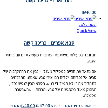
נועה וארז – כריכה קשה
₪
40.00
הוספה לסל
Quick View
סבא אפרים – כריכה קשה
סב ונכד בפעילות משותפת המחברת מעשה אדם עם כוחות
הטבע.
אם נתאר את החיים כמסלול מעגלי – נבין את ההתקרבות של
סבים אל נכדיהם. ילדים הם יצירי טבע שאנחנו מתרבתים
בתהליך מהיר ולא תמיד די רגיש. הסבא מבין לנפש נכדו,
העסוק מאוד במפגשים של טבע ותרבות – שהשבשבת
מסמלת.
המחיר המקורי היה: ₪42.00.
40.00
₪
המחיר
₪
42.00