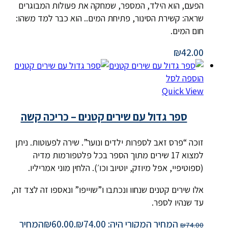
הפעם, הוא הילד, המספר, שמחקה את פעולות המבוגרים
שראה: קשירת הסינור, פתיחת המים.. הוא כבר למד משהו:
חום המים.
₪
42.00
הוספה לסל
Quick View
ספר גדול עם שירים קטנים – כריכה קשה
זוכה “פרס זאב לספרות ילדים ונוער”. שירה לפעוטות. ניתן
למצוא 17 שירים מתוך הספר בכל פלטפורמות מדיה
(ספוטיפיי, אפל מיוזק, יוטיוב וכו׳). הלחין מוני אמריליו.
אלו שירים קטנים שנחוו ונכתבו ו”שוייפו” ונאספו זה לצד זה,
עד שנהיו לספר.
המחיר המקורי היה: ₪74.00.
60.00
₪
המחיר
₪
74.00