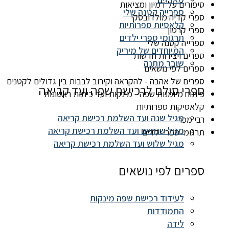
סיפורים על דמיון ומציאות
ספרייה קטנה שלי
ספרי קדיה מולדובסקי
קלאסיות ספרותיות
ספרי קרטון
תרגומי ספרי ילדים
ספרייה קטנה שלי
המיוחדים של מיריק
ספרים ויצירות חדשות
שובר מתנה
ספרים לפי נושאים
ספרים של אהבה - להקראה וקירוב לבבות בין גדולים לקטנים
ספרי סולם לרכישת שפה ועד קריאה
פיתוח מיומנות שפה - מינקות ועד כיתות ראשונות
קלאסיקות ספרותיות
מגיל שנה ועד השלמת רכישת קריאה
רבי מכר
מגיל שנתיים ועד השלמת רכישת קריאה
תרגומי ספרי ילדים
מגיל שלוש ועד השלמת רכישת קריאה
ספרים לפי נושאים
לעידוד רכישת שפה מינקות
התמודדות
לידה