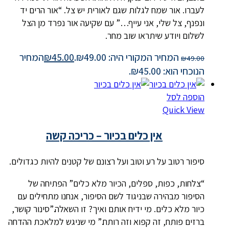
לעברו. אור שמח לגלות שגם לאורית יש צל. “אור הרים יד
ונפנף, צל שלי, אני עייף…” עם שקיעה אור נפרד מן הצל
לשלום ויודע שיתראו שוב מחר.
המחיר המקורי היה: ₪49.00.
45.00
₪
המחיר
₪
49.00
הנוכחי הוא: ₪45.00.
הוספה לסל
Quick View
אין כלים בכיור – כריכה קשה
סיפור רטוב על רע וטוב ועל רצונם של קטנים להיות כגדולים.
“צלחות, כפות, ספלים, הכיור מלא כלים” הפתיחה של
הסיפור מבהירה שבניגוד לשם הסיפור, אנחנו מתחילים עם
כיור מלא כלים. מי ידיח אותם ואיך? זו השאלה.”סינור קושר,
ברזים פותח, זה קפוא וזה רותח.” מי שניגש למלאכת ההדחה