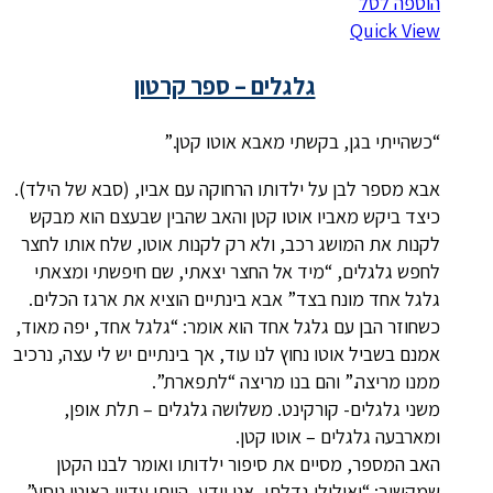
הוספה לסל
Quick View
גלגלים – ספר קרטון
“כשהייתי בגן, בקשתי מאבא אוטו קטן.”
אבא מספר לבן על ילדותו הרחוקה עם אביו, (סבא של הילד).
כיצד ביקש מאביו אוטו קטן והאב שהבין שבעצם הוא מבקש
לקנות את המושג רכב, ולא רק לקנות אוטו, שלח אותו לחצר
לחפש גלגלים, “מיד אל החצר יצאתי, שם חיפשתי ומצאתי
גלגל אחד מונח בצד” אבא בינתיים הוציא את ארגז הכלים.
כשחוזר הבן עם גלגל אחד הוא אומר: “גלגל אחד, יפה מאוד,
אמנם בשביל אוטו נחוץ לנו עוד, אך בינתיים יש לי עצה, נרכיב
ממנו מריצה.” והם בנו מריצה “לתפארת”.
משני גלגלים- קורקינט. משלושה גלגלים – תלת אופן,
ומארבעה גלגלים – אוטו קטן.
האב המספר, מסיים את סיפור ילדותו ואומר לבנו הקטן
שמקשיב: “ואילולי גדלתי, אני יודע, הייתי עדיין באוטו נוסע”.