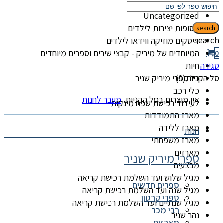
קטגוריות
Uncategorized
אסופות יצירות לילדים
search
search
דיסקים מוזיקה ווידאו לילדים
המיוחדים של מיריק - קבצי שירים וספרים מיוחדים
0
סגירה
חיות
סל הקניות(0)
כל ספרי מיריק שניר
כלי רכב
אין מוצרים בסל הקניות.
מעבר לחנות
לעידוד רכישת שפה מינקות
מארז התמודדות
מארז ללידה
חנות
מארז משפחתי
מארזים
ספרי מיריק שניר
מבצעים
מגיל שלוש ועד השלמת רכישת קריאה
ספרים חדשים
מגיל שנה ועד השלמת רכישת קריאה
ספרי קרטון
מגיל שנתיים ועד השלמת רכישת קריאה
רבי מכר
נהר שניר
מארזים