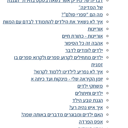
דבריה של מיריק אשר נשאה בטקס בחירת ״הגננת
של המדינה״
מה הם “ספרי סולם”?
איך לא נשאיר את הילדים להתמודד לבדם עם המוות
אוריינות
אוריינות - כתורת חיים
אהבה זה כל הסיפור
ילדים לומדים לדבר
ילדים מתחילים לקרוע ספרים ולקרוא ספרים בו
זמנית
איך לא נפריע לילדינו ללמוד לקרוא?
יומן הקיראה שלי - מינקות ועד כיתה א
משחקי ילדים
ילדים וחיתולים
הגנת טבע הילד
איך איש נהיה רע?
האם ילדים ומבוגרים מדברים באותה שפה?
אפס הפרדה