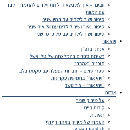
וובינר – איך לא נשאיר ילדות וילדים להתמודד לבד
עם המוות
סיפור ושיר לילדים עם תהין שניר
סיפור, איור ושיר לילדים עם אליאור שניר
סיפור ושיר לילדים עם טל כרמי שניר
ויהי אור
אנחנו בגפ״ן
רשימת ספרים בהמלצתה של טלי אשל
תוכנית ״אהבה״
ספרי סולם – חוברות הפעלה עם טקסט בלבד
״ויהי אור״ בחמישה עקרונות
״ויהי אור״ – צור קשר
אודות
על מיריק שניר
קורות חיים
ראיונות
העמוד של מיריק באתר דףדף
About English