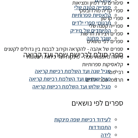
סיפורים על דמיון ומציאות
ספרייה קטנה שלי
ספרי קדיה מולדובסקי
קלאסיות ספרותיות
ספרי קרטון
תרגומי ספרי ילדים
ספרייה קטנה שלי
המיוחדים של מיריק
ספרים ויצירות חדשות
שובר מתנה
ספרים לפי נושאים
ספרים של אהבה - להקראה וקירוב לבבות בין גדולים לקטנים
ספרי סולם לרכישת שפה ועד קריאה
פיתוח מיומנות שפה - מינקות ועד כיתות ראשונות
קלאסיקות ספרותיות
מגיל שנה ועד השלמת רכישת קריאה
רבי מכר
מגיל שנתיים ועד השלמת רכישת קריאה
תרגומי ספרי ילדים
מגיל שלוש ועד השלמת רכישת קריאה
ספרים לפי נושאים
לעידוד רכישת שפה מינקות
התמודדות
לידה