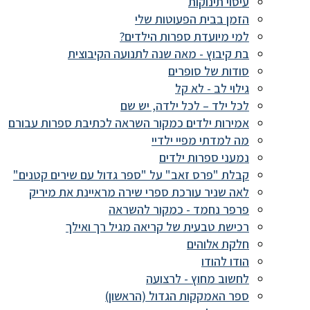
עיסוי תינוקות
הזמן בבית הפעוטות שלי
למי מיועדת ספרות הילדים?
בת קיבוץ - מאה שנה לתנועה הקיבוצית
סודות של סופרים
גילוי לב - לא קל
לכל ילד – לכל ילדה, יש שם
אמירות ילדים כמקור השראה לכתיבת ספרות עבורם
מה למדתי מפיי ילדיי
נמעני ספרות ילדים
קבלת "פרס זאב" על "ספר גדול עם שירים קטנים"
לאה שניר עורכת ספרי שירה מראיינת את מיריק
פרפר נחמד - כמקור להשראה
רכישת טבעית של קריאה מגיל רך ואילך
חלקת אלוהים
הודו להודו
לחשוב מחוץ - לרצועה
ספר האמקקות הגדול (הראשון)