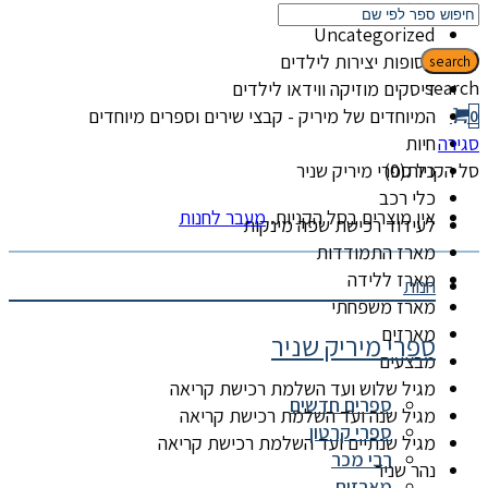
קטגוריות
Uncategorized
אסופות יצירות לילדים
search
search
דיסקים מוזיקה ווידאו לילדים
המיוחדים של מיריק - קבצי שירים וספרים מיוחדים
0
סגירה
חיות
סל הקניות(0)
כל ספרי מיריק שניר
כלי רכב
אין מוצרים בסל הקניות.
מעבר לחנות
לעידוד רכישת שפה מינקות
מארז התמודדות
מארז ללידה
חנות
מארז משפחתי
מארזים
ספרי מיריק שניר
מבצעים
מגיל שלוש ועד השלמת רכישת קריאה
ספרים חדשים
מגיל שנה ועד השלמת רכישת קריאה
ספרי קרטון
מגיל שנתיים ועד השלמת רכישת קריאה
רבי מכר
נהר שניר
מארזים