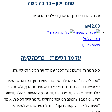
סתם וילון – כריכה קשה
על העימות בין דמיון ומציאות, בין ילדים ומבוגרים.
₪
42.00
הוספה לסל
Quick View
על מה הסיפור? – כריכה קשה
סיפור מחורז. מדגים כיצד לספר עם ילד את הסיפור האישי שלו.
“ספר לי סיפור” מבקש ילד ממבוגר בפתיחה. אך המבוגר שבסיפור
לא עושה כרוב המבוגרים, הוא לא מביא ספר מהמדף, ולא ממציא
לילד סיפור, אלא אומר: “בסדר גמור, על מה הסיפור?” הילד מופתע
לרגע, ואז מבין שהפעם הוא יכול להחליט על מה יהיה הסיפור, ואומר:
“סיפור על צפרדע קטנה ירוקה” ברור לנו מיד שהביא לסיפור את
עצמו.