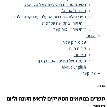
רשימת ספרים בהמלצתה של טלי אשל
תוכנית ״אהבה״
ספרי סולם – חוברות הפעלה עם טקסט בלבד
״ויהי אור״ בחמישה עקרונות
״ויהי אור״ – צור קשר
אודות
על מיריק שניר
קורות חיים
ראיונות
העמוד של מיריק באתר דףדף
About English
צרו קשר
סגירה
ספרים בנושאים המשיקים לראש השנה וליום
כיפור