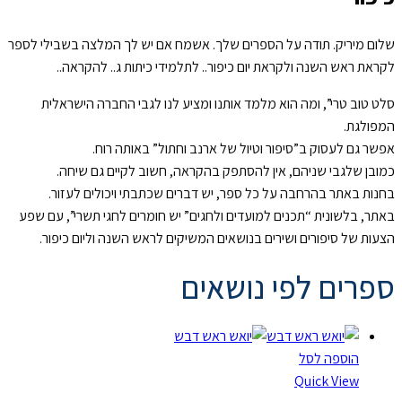
שלום מיריק. תודה על הספרים שלך. אשמח אם יש לך המלצה בשבילי לספר
לקראת ראש השנה ולקראת יום כיפור.. לתלמידי כיתות ג.. להקראה..
סלט טוב טרי”, ומה הוא מלמד אותנו ומציע לנו לגבי החברה הישראלית
המפולגת.
אפשר גם לעסוק ב”סיפור וטיול של ארנב וחתול” באותה רוח.
כמובן שלגבי שניהם, אין להסתפק בהקראה, חשוב לקיים גם שיחה.
בחנות באתר בהרחבה על כל ספר, יש דברים שכתבתי ויכולים לעזור.
באתר, בלשונית “תכנים למועדים ולחגים” יש חומרים לחגי תשרי”, עם שפע
הצעות של סיפורים ושירים בנושאים המשיקים לראש השנה וליום כיפור.
ספרים לפי נושאים
הוספה לסל
Quick View