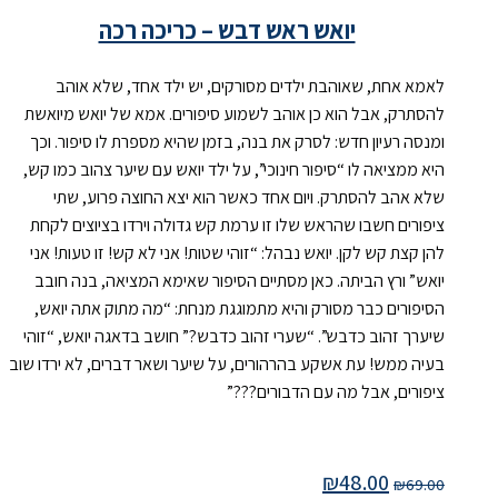
יואש ראש דבש – כריכה רכה
לאמא אחת, שאוהבת ילדים מסורקים, יש ילד אחד, שלא אוהב
להסתרק, אבל הוא כן אוהב לשמוע סיפורים. אמא של יואש מיואשת
ומנסה רעיון חדש: לסרק את בנה, בזמן שהיא מספרת לו סיפור. וכך
היא ממציאה לו “סיפור חינוכי”, על ילד יואש עם שיער צהוב כמו קש,
שלא אהב להסתרק. ויום אחד כאשר הוא יצא החוצה פרוע, שתי
ציפורים חשבו שהראש שלו זו ערמת קש גדולה וירדו בציוצים לקחת
להן קצת קש לקן. יואש נבהל: “זוהי שטות! אני לא קש! זו טעות! אני
יואש” ורץ הביתה. כאן מסתיים הסיפור שאימא המציאה, בנה חובב
הסיפורים כבר מסורק והיא מתמוגגת מנחת: “מה מתוק אתה יואש,
שיערך זהוב כדבש”. “שערי זהוב כדבש?” חושב בדאגה יואש, “זוהי
בעיה ממש! עת אשקע בהרהורים, על שיער ושאר דברים, לא ירדו שוב
ציפורים, אבל מה עם הדבורים???”
₪
48.00
₪
69.00