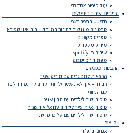
עוד סיפור אחד ודי
סיפורים ושירים דיגיטלים
חדש – הספר “אני”
סרטונים מונגשים לחינוך המיוחד – בית איזי שפירא
ספרים מקוונים
מיריק מספרת
שירים ב- spotify
מעמוד הפייסבוק
הרצאות ומפגשים
הרצאות למבוגרים עם מיריק שניר
וובינר – איך לא נשאיר ילדות וילדים להתמודד לבד
עם המוות
סיפור ושיר לילדים עם תהין שניר
סיפור, איור ושיר לילדים עם אליאור שניר
סיפור ושיר לילדים עם טל כרמי שניר
ויהי אור
אנחנו בגפ״ן