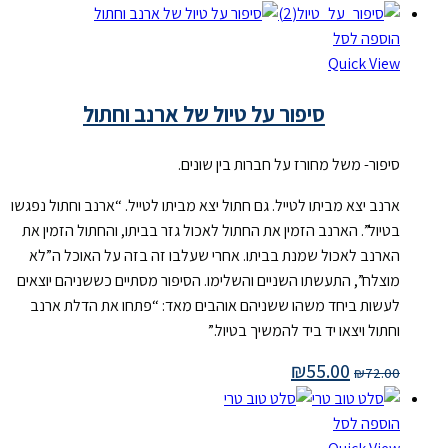
הוספה לסל
Quick View
סיפור על טיול של ארנב וחתול
סיפור- משל מחורז על חברות בין שונים.
ארנב יצא מביתו לטייל. גם חתול יצא מביתו לטייל. “ארנב וחתול נפגשו
בטיול”. הארנב הזמין את החתול לאכול גזר בביתו, והחתול הזמין את
הארנב לאכול שמנת בביתו. אחרי שעלבו זה בזה על האוכל ה”לא
מוצלח”, התעשתו השניים והשלימו. הסיפור מסתיים כששניהם יוצאים
לעשות ביחד משהו ששניהם אוהבים מאד: “פתחו את הדלת ארנב
וחתול ויצאו יד ביד להמשיך בטיול.”
₪
55.00
₪
72.00
הוספה לסל