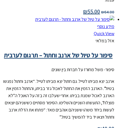
₪
55.00
₪
64.00
מידע נוסף
Quick View
אזל במלאי
סיפור על טיול של ארנב וחתול – תרגום לערבית
סיפור- משל מחורז על חברות בין שונים.
ארנב יצא מביתו לטייל. גם חתול יצא מביתו לטייל. “ארנב וחתול נפגשו
בטיול”. הארנב הזמין את החתול לאכול גזר בביתו, והחתול הזמין את
הארנב לאכול שמנת בביתו. אחרי שעלבו זה בזה על האוכל ה”לא
מוצלח”, התעשתו השניים והשלימו. הסיפור מסתיים כששניהם יוצאים
לעשות ביחד משהו ששניהם אוהבים מאד: “פתחו את הדלת ארנב
וחתול ויצאו יד ביד להמשיך בטיול.”