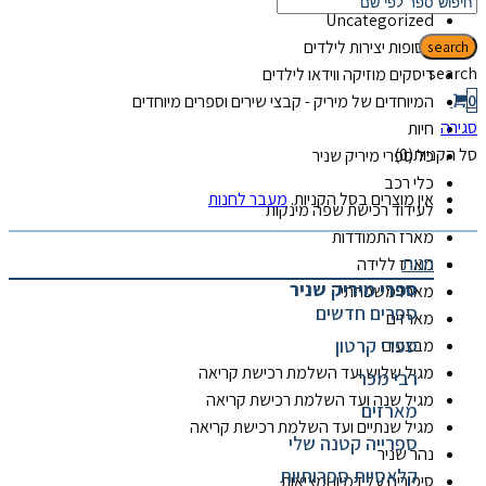
Uncategorized
אסופות יצירות לילדים
search
search
דיסקים מוזיקה ווידאו לילדים
0
המיוחדים של מיריק - קבצי שירים וספרים מיוחדים
סגירה
חיות
סל הקניות(0)
כל ספרי מיריק שניר
כלי רכב
אין מוצרים בסל הקניות.
מעבר לחנות
לעידוד רכישת שפה מינקות
מארז התמודדות
חנות
מארז ללידה
ספרי מיריק שניר
מארז משפחתי
ספרים חדשים
מארזים
ספרי קרטון
מבצעים
מגיל שלוש ועד השלמת רכישת קריאה
רבי מכר
מגיל שנה ועד השלמת רכישת קריאה
מארזים
מגיל שנתיים ועד השלמת רכישת קריאה
ספרייה קטנה שלי
נהר שניר
קלאסיות ספרותיות
סיפורים על דמיון ומציאות