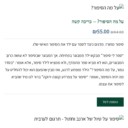
על מה הסיפור? – כריכה קשה
המחיר
המחיר
₪
55.00
₪
64.00
המקורי
הנוכחי
היה:
הוא:
סיפור מחורז. מדגים כיצד לספר עם ילד את הסיפור האישי שלו.
₪55.00.
₪64.00.
“ספר לי סיפור” מבקש ילד ממבוגר בפתיחה. אך המבוגר שבסיפור לא עושה כרוב
המבוגרים, הוא לא מביא ספר מהמדף, ולא ממציא לילד סיפור, אלא אומר: “בסדר
גמור, על מה הסיפור?” הילד מופתע לרגע, ואז מבין שהפעם הוא יכול להחליט על
מה יהיה הסיפור, ואומר: “סיפור על צפרדע קטנה ירוקה” ברור לנו מיד שהביא
לסיפור את עצמו.
הוספה לסל