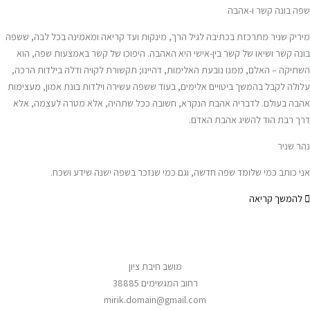
שפה בונה קשר ו-אהבה
מיריק שניר מתרכזת בכתיבה לגיל הרך, מינקות ועד קריאה ומאמינה בכל לבה, ששפה
בונה קשר ושיאו של קשר בין-אישי היא האהבה. היפוכו של קשר באמצעות שפה, הוא
השתיקה – האלם, ממנו נובעת האלימות, דהיינו; תקשורת לקויה ודלה בילדות הרכה,
עלולה לקבל בהמשך ביטויים אלימים, בעוד ששפה עשירה וילדות בונת אמון, מעצימות
אהבה בעולם. לדבריה אהבת הנקרא, חשובה ככל שתהיה, אלא מטרה לעצמה, אלא
דרך רבת הוד להשיג אהבת האדם.
נהר שניר
אני כותב כמי שלומד שפה חדשה, וגם כמי שנזכר בשפה ישנה שידע ושכח.
להמשך קריאה
מושב חיבת ציון
רחוב המגשימים 38885
mirik.domain@gmail.com