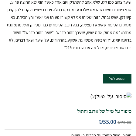
שיער צהוב כמו קש, שלא אהב להסתרק. ויום אחד כאשר הוא יצא החוצה פרוע,
שתי ציפורים חשבו שהראש שלו זו ערמת קש גדולה וירדו בציוצים לקחת להן קצת
קש לקן. יואש נבהל: “זוהי שטות! אני לא קש! זו טעות! אני יואש” ורץ הביתה. כאן
מסתיים הסיפור שאימא המציאה, בנה חובב הסיפורים כבר מסורק והיא מתמוגגת
מנחת: “מה מתוק אתה יואש, שיערך זהוב כדבש”. “שערי זהוב כדבש?” חושב
בדאגה יואש, “זוהי בעיה ממש! עת אשקע בהרהורים, על שיער ושאר דברים, לא
ירדו שוב ציפורים, אבל מה עם הדבורים???”
הוספה לסל
סיפור על טיול של ארנב וחתול
המחיר
המחיר
₪
55.00
₪
72.00
המקורי
הנוכחי
היה:
הוא:
סיפור- משל מחורז על חברות בין שונים.