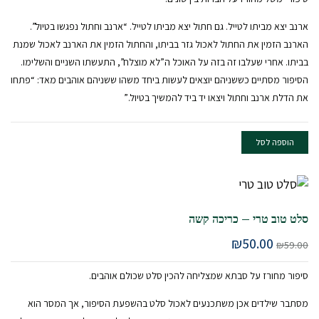
₪55.00.
₪72.00.
ארנב יצא מביתו לטייל. גם חתול יצא מביתו לטייל. “ארנב וחתול נפגשו בטיול”.
הארנב הזמין את החתול לאכול גזר בביתו, והחתול הזמין את הארנב לאכול שמנת
בביתו. אחרי שעלבו זה בזה על האוכל ה”לא מוצלח”, התעשתו השניים והשלימו.
הסיפור מסתיים כששניהם יוצאים לעשות ביחד משהו ששניהם אוהבים מאד: “פתחו
את הדלת ארנב וחתול ויצאו יד ביד להמשיך בטיול.”
הוספה לסל
סלט טוב טרי – כריכה קשה
המחיר
המחיר
₪
50.00
₪
59.00
המקורי
הנוכחי
היה:
הוא:
סיפור מחורז על סבתא שמצליחה להכין סלט שכולם אוהבים.
₪50.00.
₪59.00.
מסתבר שילדים אכן משתכנעים לאכול סלט בהשפעת הסיפור, אך המסר הוא