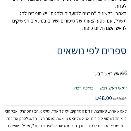
לעזור.
באתר, בלשונית “תכנים למועדים ולחגים” יש חומרים לחגי
תשרי”, עם שפע הצעות של סיפורים ושירים בנושאים המשיקים
לראש השנה וליום כיפור.
ספרים לפי נושאים
יואש ראש דבש – כריכה רכה
המחיר
המחיר
₪
48.00
₪
69.00
המקורי
הנוכחי
היה:
הוא:
לאמא אחת, שאוהבת ילדים מסורקים, יש ילד אחד, שלא אוהב להסתרק, אבל הוא
₪48.00.
₪69.00.
כן אוהב לשמוע סיפורים. אמא של יואש מיואשת ומנסה רעיון חדש: לסרק את בנה,
בזמן שהיא מספרת לו סיפור. וכך היא ממציאה לו “סיפור חינוכי”, על ילד יואש עם