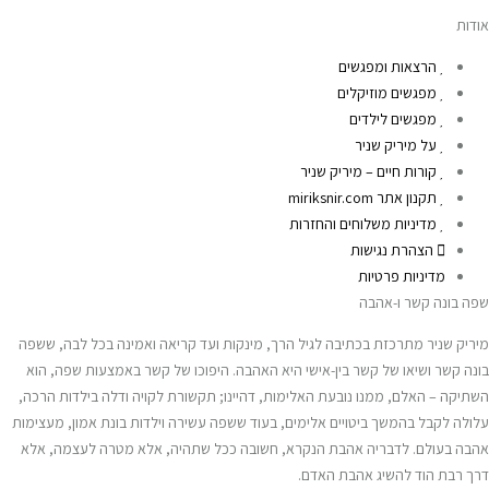
אודות
הרצאות ומפגשים
מפגשים מוזיקלים
מפגשים לילדים
על מיריק שניר
קורות חיים – מיריק שניר
תקנון אתר miriksnir.com
מדיניות משלוחים והחזרות
הצהרת נגישות
מדיניות פרטיות
שפה בונה קשר ו-אהבה
מיריק שניר מתרכזת בכתיבה לגיל הרך, מינקות ועד קריאה ואמינה בכל לבה, ששפה
בונה קשר ושיאו של קשר בין-אישי היא האהבה. היפוכו של קשר באמצעות שפה, הוא
השתיקה – האלם, ממנו נובעת האלימות, דהיינו; תקשורת לקויה ודלה בילדות הרכה,
עלולה לקבל בהמשך ביטויים אלימים, בעוד ששפה עשירה וילדות בונת אמון, מעצימות
אהבה בעולם. לדבריה אהבת הנקרא, חשובה ככל שתהיה, אלא מטרה לעצמה, אלא
דרך רבת הוד להשיג אהבת האדם.