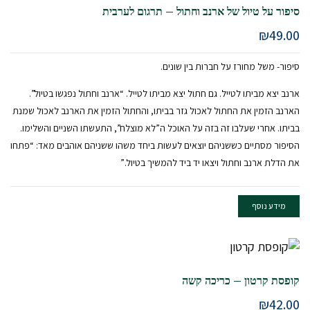
סיפור על טיול של ארנב וחתול – תרגום לערבית
₪
49.00
סיפור- משל מחורז על חברות בין שונים.
ארנב יצא מביתו לטייל. גם חתול יצא מביתו לטייל. “ארנב וחתול נפגשו בטיול”.
הארנב הזמין את החתול לאכול גזר בביתו, והחתול הזמין את הארנב לאכול שמנת
בביתו. אחרי שעלבו זה בזה על האוכל ה”לא מוצלח”, התעשתו השניים והשלימו.
הסיפור מסתיים כששניהם יוצאים לעשות ביחד משהו ששניהם אוהבים מאד: “פתחו
את הדלת ארנב וחתול ויצאו יד ביד להמשיך בטיול.”
מידע נוסף
קופסת קרטון – כריכה קשה
₪
42.00