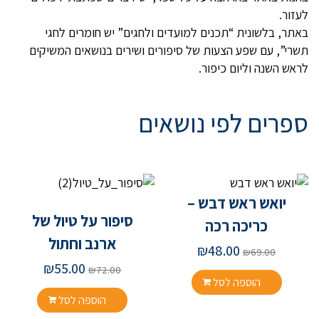
לעזור.
באתר, בלשונית “תכנים למועדים ולחגים” יש חומרים לחגי
תשרי”, עם שפע הצעות של סיפורים ושירים בנושאים המשיקים
לראש השנה וליום כיפור.
ספרים לפי נושאים
יואש ראש דבש –
סיפור על טיול של
כריכה רכה
ארנב וחתול
המחיר
המחיר
₪
48.00
₪
69.00
המקורי
הנוכחי
המחיר
המחיר
₪
55.00
₪
72.00
היה:
הוא:
המקורי
הנוכחי
הוספה לסל
₪48.00.
₪69.00.
היה:
הוא:
הוספה לסל
₪55.00.
₪72.00.