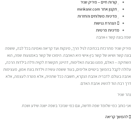
קורות חיים – מיריק שניר
תקנון אתר miriksnir.com
מדיניות משלוחים והחזרות
הצהרת נגישות
מדיניות פרטיות
שפה בונה קשר ו-אהבה
מיריק שניר מתרכזת בכתיבה לגיל הרך, מינקות ועד קריאה ואמינה בכל לבה, ששפה
בונה קשר ושיאו של קשר בין-אישי היא האהבה. היפוכו של קשר באמצעות שפה, הוא
השתיקה – האלם, ממנו נובעת האלימות, דהיינו; תקשורת לקויה ודלה בילדות הרכה,
עלולה לקבל בהמשך ביטויים אלימים, בעוד ששפה עשירה וילדות בונת אמון, מעצימות
אהבה בעולם. לדבריה אהבת הנקרא, חשובה ככל שתהיה, אלא מטרה לעצמה, אלא
דרך רבת הוד להשיג אהבת האדם.
נהר שניר
אני כותב כמי שלומד שפה חדשה, וגם כמי שנזכר בשפה ישנה שידע ושכח.
להמשך קריאה