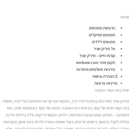
אודות
הרצאות ומפגשים
מפגשים מוזיקלים
מפגשים לילדים
על מיריק שניר
קורות חיים – מיריק שניר
תקנון אתר miriksnir.com
מדיניות משלוחים והחזרות
הצהרת נגישות
מדיניות פרטיות
שפה בונה קשר ו-אהבה
מיריק שניר מתרכזת בכתיבה לגיל הרך, מינקות ועד קריאה ומאמינה בכל לבה, ששפה
בונה קשר ושיאו של קשר בין-אישי היא האהבה. היפוכו של קשר באמצעות שפה, הוא
השתיקה – האלם, ממנו נובעת האלימות, דהיינו; תקשורת לקויה ודלה בילדות הרכה,
עלולה לקבל בהמשך ביטויים אלימים, בעוד ששפה עשירה וילדות בונת אמון, מעצימות
אהבה בעולם. לדבריה אהבת הנקרא, חשובה ככל שתהיה, אלא מטרה לעצמה, אלא