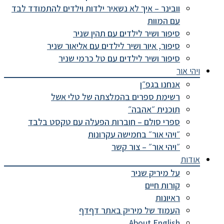
וובינר – איך לא נשאיר ילדות וילדים להתמודד לבד
עם המוות
סיפור ושיר לילדים עם תהין שניר
סיפור, איור ושיר לילדים עם אליאור שניר
סיפור ושיר לילדים עם טל כרמי שניר
ויהי אור
אנחנו בגפ״ן
רשימת ספרים בהמלצתה של טלי אשל
תוכנית ״אהבה״
ספרי סולם – חוברות הפעלה עם טקסט בלבד
״ויהי אור״ בחמישה עקרונות
״ויהי אור״ – צור קשר
אודות
על מיריק שניר
קורות חיים
ראיונות
העמוד של מיריק באתר דףדף
About English