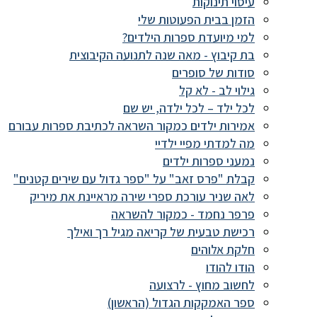
עיסוי תינוקות
הזמן בבית הפעוטות שלי
למי מיועדת ספרות הילדים?
בת קיבוץ - מאה שנה לתנועה הקיבוצית
סודות של סופרים
גילוי לב - לא קל
לכל ילד – לכל ילדה, יש שם
אמירות ילדים כמקור השראה לכתיבת ספרות עבורם
מה למדתי מפיי ילדיי
נמעני ספרות ילדים
קבלת "פרס זאב" על "ספר גדול עם שירים קטנים"
לאה שניר עורכת ספרי שירה מראיינת את מיריק
פרפר נחמד - כמקור להשראה
רכישת טבעית של קריאה מגיל רך ואילך
חלקת אלוהים
הודו להודו
לחשוב מחוץ - לרצועה
ספר האמקקות הגדול (הראשון)