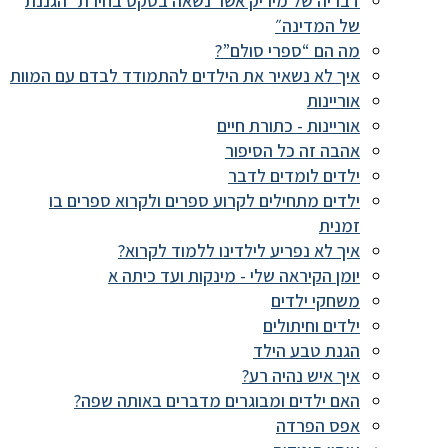
דבריה של מיריק אשר נשאה בטקס בחירת ״הגננת
של המדינה״
מה הם “ספרי סולם”?
איך לא נשאיר את הילדים להתמודד לבדם עם המוות
אוריינות
אוריינות - כתורת חיים
אהבה זה כל הסיפור
ילדים לומדים לדבר
ילדים מתחילים לקרוע ספרים ולקרוא ספרים בו
זמנית
איך לא נפריע לילדינו ללמוד לקרוא?
יומן הקיראה שלי - מינקות ועד כיתה א
משחקי ילדים
ילדים וחיתולים
הגנת טבע הילד
איך איש נהיה רע?
האם ילדים ומבוגרים מדברים באותה שפה?
אפס הפרדה