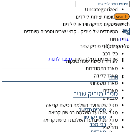
קטגוריות
Uncategorized
אסופות יצירות לילדים
search
search
דיסקים מוזיקה ווידאו לילדים
המיוחדים של מיריק - קבצי שירים וספרים מיוחדים
0
סגירה
חיות
סל הקניות(0)
כל ספרי מיריק שניר
כלי רכב
אין מוצרים בסל הקניות.
מעבר לחנות
לעידוד רכישת שפה מינקות
מארז התמודדות
מארז ללידה
חנות
מארז משפחתי
מארזים
ספרי מיריק שניר
מבצעים
מגיל שלוש ועד השלמת רכישת קריאה
ספרים חדשים
מגיל שנה ועד השלמת רכישת קריאה
ספרי קרטון
מגיל שנתיים ועד השלמת רכישת קריאה
רבי מכר
נהר שניר
מארזים