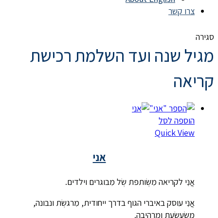
צרו קשר
סגירה
מגיל שנה ועד השלמת רכישת
קריאה
הוספה לסל
Quick View
אני
אֲֲנִִי לקריאה מִשְׂותפת שְׂל מִבוגרים וילדים.
אֲֲנִִי עוסק באיברי הגוף בדרך ייחודית, מִרגשְׂת ונבונה,
מִשְׂעשְׂעת ומִרהיבה.