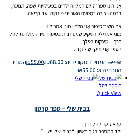
אֲנִִי הינו ספר־סולם המִלווה ילדים בפעילויות שְׂפה, תנועה,
דרמִה ויצירה במִסעם האורייני מִינקות ועד קריאה.
את השְׂיר־סיפור אֲֲנִִי הלחין מוני אמריליו.
מִוני אמִריליו השְׂקיע שְׂנים רבות בטיפוח שְׂירה מִולחנת לגיל
הרך – מִינקות ואילך.
הספר אֲֲנִִי מִוקדשְׂ לזכֶרו.
המחיר המקורי היה: ₪68.00.
55.00
₪
המחיר
₪
68.00
הנוכחי הוא: ₪55.00.
הוספה לסל
Quick View
בבית שלי – ספר קרטון
קלאסיקה לגיל הרך.
ילד המספר בגוף ראשון: “בבית שלי יש…”