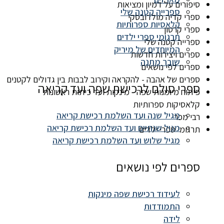
סיפורים על דמיון ומציאות
ספרייה קטנה שלי
ספרי קדיה מולדובסקי
קלאסיות ספרותיות
ספרי קרטון
תרגומי ספרי ילדים
ספרייה קטנה שלי
המיוחדים של מיריק
ספרים ויצירות חדשות
שובר מתנה
ספרים לפי נושאים
ספרים של אהבה - להקראה וקירוב לבבות בין גדולים לקטנים
ספרי סולם לרכישת שפה ועד קריאה
פיתוח מיומנות שפה - מינקות ועד כיתות ראשונות
קלאסיקות ספרותיות
מגיל שנה ועד השלמת רכישת קריאה
רבי מכר
מגיל שנתיים ועד השלמת רכישת קריאה
תרגומי ספרי ילדים
מגיל שלוש ועד השלמת רכישת קריאה
ספרים לפי נושאים
לעידוד רכישת שפה מינקות
התמודדות
לידה