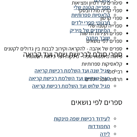
סיפורים על דמיון ומציאות
ספרייה קטנה שלי
ספרי קדיה מולדובסקי
קלאסיות ספרותיות
ספרי קרטון
תרגומי ספרי ילדים
ספרייה קטנה שלי
המיוחדים של מיריק
ספרים ויצירות חדשות
שובר מתנה
ספרים לפי נושאים
ספרים של אהבה - להקראה וקירוב לבבות בין גדולים לקטנים
ספרי סולם לרכישת שפה ועד קריאה
פיתוח מיומנות שפה - מינקות ועד כיתות ראשונות
קלאסיקות ספרותיות
מגיל שנה ועד השלמת רכישת קריאה
רבי מכר
מגיל שנתיים ועד השלמת רכישת קריאה
תרגומי ספרי ילדים
מגיל שלוש ועד השלמת רכישת קריאה
ספרים לפי נושאים
לעידוד רכישת שפה מינקות
התמודדות
לידה