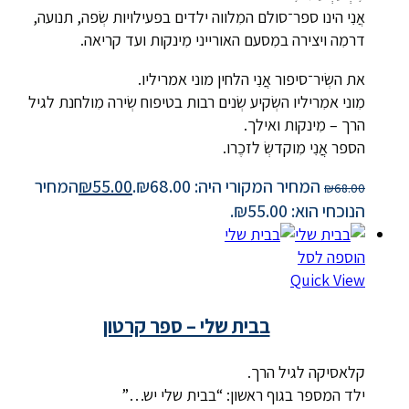
אֲנִִי הינו ספר־סולם המִלווה ילדים בפעילויות שְׂפה, תנועה,
דרמִה ויצירה במִסעם האורייני מִינקות ועד קריאה.
את השְׂיר־סיפור אֲֲנִִי הלחין מוני אמריליו.
מִוני אמִריליו השְׂקיע שְׂנים רבות בטיפוח שְׂירה מִולחנת לגיל
הרך – מִינקות ואילך.
הספר אֲֲנִִי מִוקדשְׂ לזכֶרו.
המחיר המקורי היה: ₪68.00.
55.00
₪
המחיר
₪
68.00
הנוכחי הוא: ₪55.00.
הוספה לסל
Quick View
בבית שלי – ספר קרטון
קלאסיקה לגיל הרך.
ילד המספר בגוף ראשון: “בבית שלי יש…”