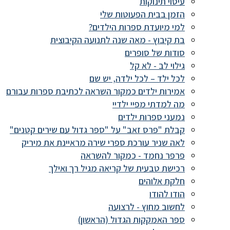
עיסוי תינוקות
הזמן בבית הפעוטות שלי
למי מיועדת ספרות הילדים?
בת קיבוץ - מאה שנה לתנועה הקיבוצית
סודות של סופרים
גילוי לב - לא קל
לכל ילד – לכל ילדה, יש שם
אמירות ילדים כמקור השראה לכתיבת ספרות עבורם
מה למדתי מפיי ילדיי
נמעני ספרות ילדים
קבלת "פרס זאב" על "ספר גדול עם שירים קטנים"
לאה שניר עורכת ספרי שירה מראיינת את מיריק
פרפר נחמד - כמקור להשראה
רכישת טבעית של קריאה מגיל רך ואילך
חלקת אלוהים
הודו להודו
לחשוב מחוץ - לרצועה
ספר האמקקות הגדול (הראשון)