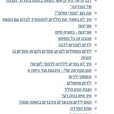
דבריה של מיריק אשר נשאה בטקס בחירת ״הגננת
של המדינה״
מה הם “ספרי סולם”?
איך לא נשאיר את הילדים להתמודד לבדם עם המוות
אוריינות
אוריינות - כתורת חיים
אהבה זה כל הסיפור
ילדים לומדים לדבר
ילדים מתחילים לקרוע ספרים ולקרוא ספרים בו
זמנית
איך לא נפריע לילדינו ללמוד לקרוא?
יומן הקיראה שלי - מינקות ועד כיתה א
משחקי ילדים
ילדים וחיתולים
הגנת טבע הילד
איך איש נהיה רע?
האם ילדים ומבוגרים מדברים באותה שפה?
אפס הפרדה