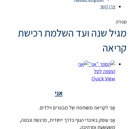
צרו קשר
סגירה
מגיל שנה ועד השלמת רכישת
קריאה
הוספה לסל
Quick View
אני
אֲֲנִִי לקריאה מִשְׂותפת שְׂל מִבוגרים וילדים.
אֲֲנִִי עוסק באיברי הגוף בדרך ייחודית, מִרגשְׂת ונבונה,
מִשְׂעשְׂעת ומִרהיבה.