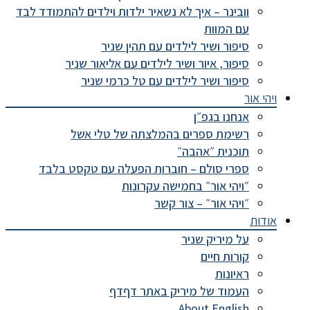
וובינר – איך לא נשאיר ילדות וילדים להתמודד לבד
עם המוות
סיפור ושיר לילדים עם תהין שניר
סיפור, איור ושיר לילדים עם אליאור שניר
סיפור ושיר לילדים עם טל כרמי שניר
ויהי אור
אנחנו בגפ״ן
רשימת ספרים בהמלצתה של טלי אשל
תוכנית ״אהבה״
ספרי סולם – חוברות הפעלה עם טקסט בלבד
״ויהי אור״ בחמישה עקרונות
״ויהי אור״ – צור קשר
אודות
על מיריק שניר
קורות חיים
ראיונות
העמוד של מיריק באתר דףדף
About English