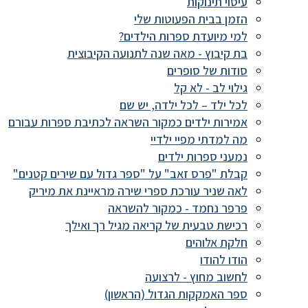
עיסוי תינוקות
הזמן בבית הפעוטות שלי
למי מיועדת ספרות הילדים?
בת קיבוץ - מאה שנה לתנועה הקיבוצית
סודות של סופרים
גילוי לב - לא קל
לכל ילד – לכל ילדה, יש שם
אמירות ילדים כמקור השראה לכתיבת ספרות עבורם
מה למדתי מפיי ילדיי
נמעני ספרות ילדים
קבלת "פרס זאב" על "ספר גדול עם שירים קטנים"
לאה שניר עורכת ספרי שירה מראיינת את מיריק
פרפר נחמד - כמקור להשראה
רכישת טבעית של קריאה מגיל רך ואילך
חלקת אלוהים
הודו להודו
לחשוב מחוץ - לרצועה
ספר האמקקות הגדול (הראשון)