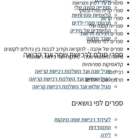
סיפורים על דמיון ומציאות
ספרייה קטנה שלי
ספרי קדיה מולדובסקי
קלאסיות ספרותיות
ספרי קרטון
תרגומי ספרי ילדים
ספרייה קטנה שלי
המיוחדים של מיריק
ספרים ויצירות חדשות
שובר מתנה
ספרים לפי נושאים
ספרים של אהבה - להקראה וקירוב לבבות בין גדולים לקטנים
ספרי סולם לרכישת שפה ועד קריאה
פיתוח מיומנות שפה - מינקות ועד כיתות ראשונות
קלאסיקות ספרותיות
מגיל שנה ועד השלמת רכישת קריאה
רבי מכר
מגיל שנתיים ועד השלמת רכישת קריאה
תרגומי ספרי ילדים
מגיל שלוש ועד השלמת רכישת קריאה
ספרים לפי נושאים
לעידוד רכישת שפה מינקות
התמודדות
לידה