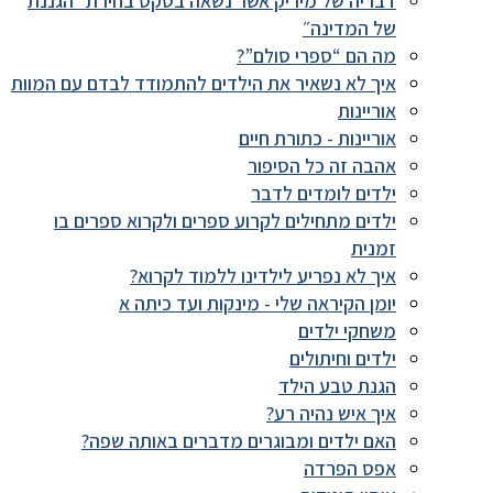
דבריה של מיריק אשר נשאה בטקס בחירת ״הגננת
של המדינה״
מה הם “ספרי סולם”?
איך לא נשאיר את הילדים להתמודד לבדם עם המוות
אוריינות
אוריינות - כתורת חיים
אהבה זה כל הסיפור
ילדים לומדים לדבר
ילדים מתחילים לקרוע ספרים ולקרוא ספרים בו
זמנית
איך לא נפריע לילדינו ללמוד לקרוא?
יומן הקיראה שלי - מינקות ועד כיתה א
משחקי ילדים
ילדים וחיתולים
הגנת טבע הילד
איך איש נהיה רע?
האם ילדים ומבוגרים מדברים באותה שפה?
אפס הפרדה