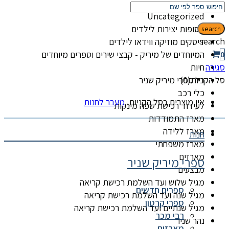
קטגוריות
Uncategorized
אסופות יצירות לילדים
search
search
דיסקים מוזיקה ווידאו לילדים
המיוחדים של מיריק - קבצי שירים וספרים מיוחדים
0
סגירה
חיות
סל הקניות(0)
כל ספרי מיריק שניר
כלי רכב
אין מוצרים בסל הקניות.
מעבר לחנות
לעידוד רכישת שפה מינקות
מארז התמודדות
מארז ללידה
חנות
מארז משפחתי
מארזים
ספרי מיריק שניר
מבצעים
מגיל שלוש ועד השלמת רכישת קריאה
ספרים חדשים
מגיל שנה ועד השלמת רכישת קריאה
ספרי קרטון
מגיל שנתיים ועד השלמת רכישת קריאה
רבי מכר
נהר שניר
מארזים