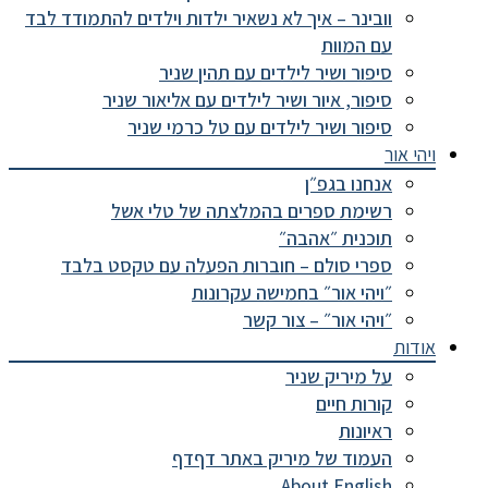
וובינר – איך לא נשאיר ילדות וילדים להתמודד לבד
עם המוות
סיפור ושיר לילדים עם תהין שניר
סיפור, איור ושיר לילדים עם אליאור שניר
סיפור ושיר לילדים עם טל כרמי שניר
ויהי אור
אנחנו בגפ״ן
רשימת ספרים בהמלצתה של טלי אשל
תוכנית ״אהבה״
ספרי סולם – חוברות הפעלה עם טקסט בלבד
״ויהי אור״ בחמישה עקרונות
״ויהי אור״ – צור קשר
אודות
על מיריק שניר
קורות חיים
ראיונות
העמוד של מיריק באתר דףדף
About English