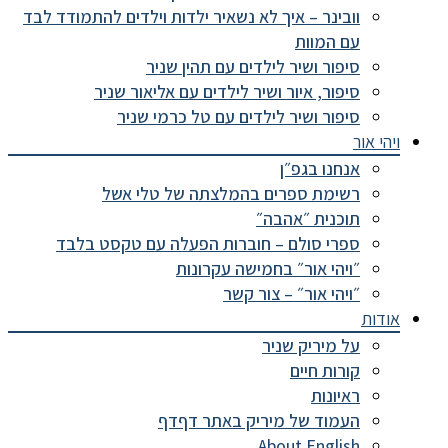
וובינר – איך לא נשאיר ילדות וילדים להתמודד לבד
עם המוות
סיפור ושיר לילדים עם תהין שניר
סיפור, איור ושיר לילדים עם אליאור שניר
סיפור ושיר לילדים עם טל כרמי שניר
ויהי אור
אנחנו בגפ״ן
רשימת ספרים בהמלצתה של טלי אשל
תוכנית ״אהבה״
ספרי סולם – חוברות הפעלה עם טקסט בלבד
״ויהי אור״ בחמישה עקרונות
״ויהי אור״ – צור קשר
אודות
על מיריק שניר
קורות חיים
ראיונות
העמוד של מיריק באתר דףדף
About English