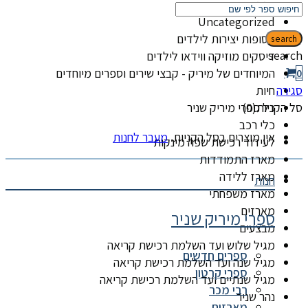
קטגוריות
Uncategorized
אסופות יצירות לילדים
search
search
דיסקים מוזיקה ווידאו לילדים
המיוחדים של מיריק - קבצי שירים וספרים מיוחדים
0
סגירה
חיות
סל הקניות(0)
כל ספרי מיריק שניר
כלי רכב
אין מוצרים בסל הקניות.
מעבר לחנות
לעידוד רכישת שפה מינקות
מארז התמודדות
מארז ללידה
חנות
מארז משפחתי
מארזים
ספרי מיריק שניר
מבצעים
מגיל שלוש ועד השלמת רכישת קריאה
ספרים חדשים
מגיל שנה ועד השלמת רכישת קריאה
ספרי קרטון
מגיל שנתיים ועד השלמת רכישת קריאה
רבי מכר
נהר שניר
מארזים