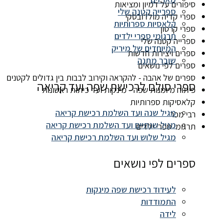
סיפורים על דמיון ומציאות
ספרייה קטנה שלי
ספרי קדיה מולדובסקי
קלאסיות ספרותיות
ספרי קרטון
תרגומי ספרי ילדים
ספרייה קטנה שלי
המיוחדים של מיריק
ספרים ויצירות חדשות
שובר מתנה
ספרים לפי נושאים
ספרים של אהבה - להקראה וקירוב לבבות בין גדולים לקטנים
ספרי סולם לרכישת שפה ועד קריאה
פיתוח מיומנות שפה - מינקות ועד כיתות ראשונות
קלאסיקות ספרותיות
מגיל שנה ועד השלמת רכישת קריאה
רבי מכר
מגיל שנתיים ועד השלמת רכישת קריאה
תרגומי ספרי ילדים
מגיל שלוש ועד השלמת רכישת קריאה
ספרים לפי נושאים
לעידוד רכישת שפה מינקות
התמודדות
לידה