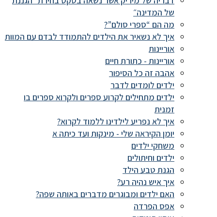
דבריה של מיריק אשר נשאה בטקס בחירת ״הגננת
של המדינה״
מה הם “ספרי סולם”?
איך לא נשאיר את הילדים להתמודד לבדם עם המוות
אוריינות
אוריינות - כתורת חיים
אהבה זה כל הסיפור
ילדים לומדים לדבר
ילדים מתחילים לקרוע ספרים ולקרוא ספרים בו
זמנית
איך לא נפריע לילדינו ללמוד לקרוא?
יומן הקיראה שלי - מינקות ועד כיתה א
משחקי ילדים
ילדים וחיתולים
הגנת טבע הילד
איך איש נהיה רע?
האם ילדים ומבוגרים מדברים באותה שפה?
אפס הפרדה