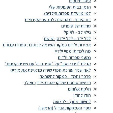
עיסוי תינוקות
הזמן בבית הפעוטות שלי
למי מיועדת ספרות הילדים?
בת קיבוץ - מאה שנה לתנועה הקיבוצית
סודות של סופרים
גילוי לב - לא קל
לכל ילד – לכל ילדה, יש שם
אמירות ילדים כמקור השראה לכתיבת ספרות עבורם
מה למדתי מפיי ילדיי
נמעני ספרות ילדים
קבלת "פרס זאב" על "ספר גדול עם שירים קטנים"
לאה שניר עורכת ספרי שירה מראיינת את מיריק
פרפר נחמד - כמקור להשראה
רכישת טבעית של קריאה מגיל רך ואילך
חלקת אלוהים
הודו להודו
לחשוב מחוץ - לרצועה
ספר האמקקות הגדול (הראשון)