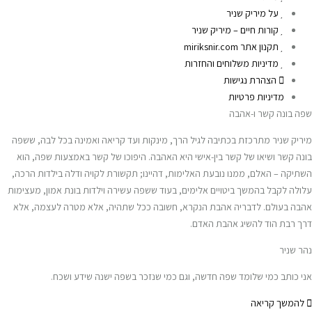
על מיריק שניר
קורות חיים – מיריק שניר
תקנון אתר miriksnir.com
מדיניות משלוחים והחזרות
הצהרת נגישות
מדיניות פרטיות
שפה בונה קשר ו-אהבה
מיריק שניר מתרכזת בכתיבה לגיל הרך, מינקות ועד קריאה ואמינה בכל לבה, ששפה
בונה קשר ושיאו של קשר בין-אישי היא האהבה. היפוכו של קשר באמצעות שפה, הוא
השתיקה – האלם, ממנו נובעת האלימות, דהיינו; תקשורת לקויה ודלה בילדות הרכה,
עלולה לקבל בהמשך ביטויים אלימים, בעוד ששפה עשירה וילדות בונת אמון, מעצימות
אהבה בעולם. לדבריה אהבת הנקרא, חשובה ככל שתהיה, אלא מטרה לעצמה, אלא
דרך רבת הוד להשיג אהבת האדם.
נהר שניר
אני כותב כמי שלומד שפה חדשה, וגם כמי שנזכר בשפה ישנה שידע ושכח.
להמשך קריאה