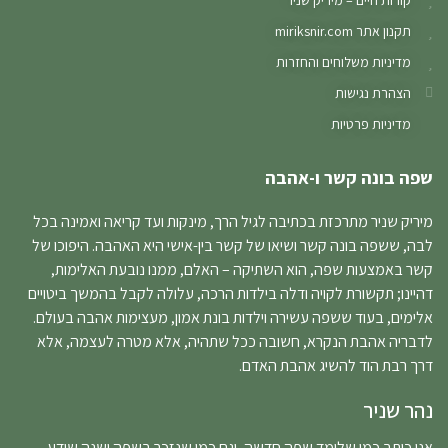
קורות חיים – מיריק שניר
תקנון אתר miriksnir.com
מדיניות משלוחים והחזרות
הצהרת נגישות
מדיניות פרטיות
שפה בונה קשר ו-אהבה
מיריק שניר מתרכזת בכתיבה לגיל הרך, מינקות ועד קריאה ואמינה בכל
לבה, ששפה בונה קשר ושיאו של קשר בין-אישי היא האהבה. היפוכו של
קשר באמצעות שפה, הוא השתיקה – האלם, ממנו נובעת האלימות,
דהיינו; תקשורת לקויה ודלה בילדות הרכה, עלולה לקבל בהמשך ביטויים
אלימים, בעוד ששפה עשירה וילדות בונת אמון, מעצימות אהבה בעולם.
לדבריה אהבת הנקרא, חשובה ככל שתהיה, אלא מטרה לעצמה, אלא
דרך רבת הוד להשיג אהבת האדם.
נהר שניר
אני כותב כמי שלומד שפה חדשה, וגם כמי שנזכר בשפה ישנה שידע