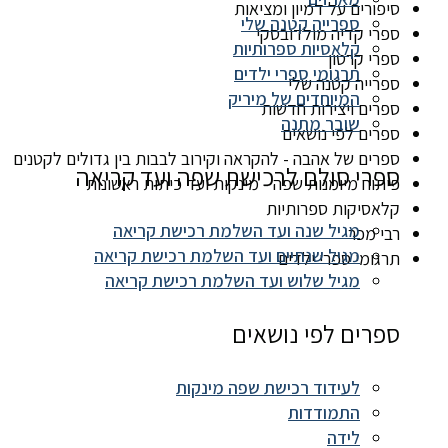
סיפורים על דמיון ומציאות
ספרייה קטנה שלי
ספרי קדיה מולדובסקי
קלאסיות ספרותיות
ספרי קרטון
תרגומי ספרי ילדים
ספרייה קטנה שלי
המיוחדים של מיריק
ספרים ויצירות חדשות
שובר מתנה
ספרים לפי נושאים
ספרים של אהבה - להקראה וקירוב לבבות בין גדולים לקטנים
ספרי סולם לרכישת שפה ועד קריאה
פיתוח מיומנות שפה - מינקות ועד כיתות ראשונות
קלאסיקות ספרותיות
מגיל שנה ועד השלמת רכישת קריאה
רבי מכר
מגיל שנתיים ועד השלמת רכישת קריאה
תרגומי ספרי ילדים
מגיל שלוש ועד השלמת רכישת קריאה
ספרים לפי נושאים
לעידוד רכישת שפה מינקות
התמודדות
לידה