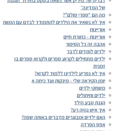
דבריה של מיריק אשר נשאה בטקס בחירת ״הגננת
של המדינה״
מה הם “ספרי סולם”?
איך לא נשאיר את הילדים להתמודד לבדם עם המוות
אוריינות
אוריינות - כתורת חיים
אהבה זה כל הסיפור
ילדים לומדים לדבר
ילדים מתחילים לקרוע ספרים ולקרוא ספרים בו
זמנית
איך לא נפריע לילדינו ללמוד לקרוא?
יומן הקיראה שלי - מינקות ועד כיתה א
משחקי ילדים
ילדים וחיתולים
הגנת טבע הילד
איך איש נהיה רע?
האם ילדים ומבוגרים מדברים באותה שפה?
אפס הפרדה