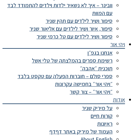
וובינר – איך לא נשאיר ילדות וילדים להתמודד לבד
עם המוות
סיפור ושיר לילדים עם תהין שניר
סיפור, איור ושיר לילדים עם אליאור שניר
סיפור ושיר לילדים עם טל כרמי שניר
ויהי אור
אנחנו בגפ״ן
רשימת ספרים בהמלצתה של טלי אשל
תוכנית ״אהבה״
ספרי סולם – חוברות הפעלה עם טקסט בלבד
״ויהי אור״ בחמישה עקרונות
״ויהי אור״ – צור קשר
אודות
על מיריק שניר
קורות חיים
ראיונות
העמוד של מיריק באתר דףדף
About English