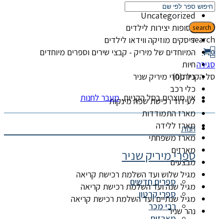
קטגוריות
Uncategorized
אסופות יצירות לילדים
search
search
דיסקים מוזיקה ווידאו לילדים
המיוחדים של מיריק - קבצי שירים וספרים מיוחדים
0
סגירה
חיות
סל הקניות(0)
כל ספרי מיריק שניר
כלי רכב
אין מוצרים בסל הקניות.
מעבר לחנות
לעידוד רכישת שפה מינקות
מארז התמודדות
מארז ללידה
חנות
מארז משפחתי
מארזים
ספרי מיריק שניר
מבצעים
מגיל שלוש ועד השלמת רכישת קריאה
ספרים חדשים
מגיל שנה ועד השלמת רכישת קריאה
ספרי קרטון
מגיל שנתיים ועד השלמת רכישת קריאה
רבי מכר
נהר שניר
מארזים