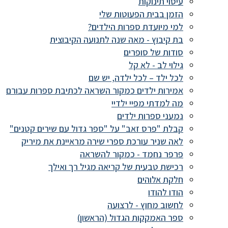
עיסוי תינוקות
הזמן בבית הפעוטות שלי
למי מיועדת ספרות הילדים?
בת קיבוץ - מאה שנה לתנועה הקיבוצית
סודות של סופרים
גילוי לב - לא קל
לכל ילד – לכל ילדה, יש שם
אמירות ילדים כמקור השראה לכתיבת ספרות עבורם
מה למדתי מפיי ילדיי
נמעני ספרות ילדים
קבלת "פרס זאב" על "ספר גדול עם שירים קטנים"
לאה שניר עורכת ספרי שירה מראיינת את מיריק
פרפר נחמד - כמקור להשראה
רכישת טבעית של קריאה מגיל רך ואילך
חלקת אלוהים
הודו להודו
לחשוב מחוץ - לרצועה
ספר האמקקות הגדול (הראשון)