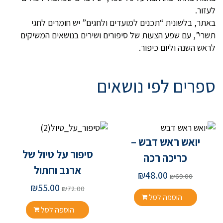
לעזור.
באתר, בלשונית “תכנים למועדים ולחגים” יש חומרים לחגי
תשרי”, עם שפע הצעות של סיפורים ושירים בנושאים המשיקים
לראש השנה וליום כיפור.
ספרים לפי נושאים
יואש ראש דבש –
סיפור על טיול של
כריכה רכה
ארנב וחתול
המחיר
המחיר
₪
48.00
₪
69.00
המקורי
הנוכחי
המחיר
המחיר
₪
55.00
₪
72.00
היה:
הוא:
המקורי
הנוכחי
הוספה לסל
₪48.00.
₪69.00.
היה:
הוא:
הוספה לסל
₪55.00.
₪72.00.