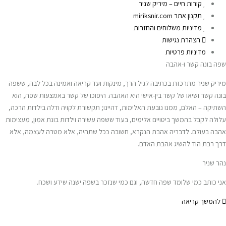
קורות חיים – מיריק שניר
תקנון אתר miriksnir.com
מדיניות משלוחים והחזרות
הצהרת נגישות
מדיניות פרטיות
שפה בונה קשר ו-אהבה
מיריק שניר מתרכזת בכתיבה לגיל הרך, מינקות ועד קריאה ואמינה בכל לבה, ששפה
בונה קשר ושיאו של קשר בין-אישי היא האהבה. היפוכו של קשר באמצעות שפה, הוא
השתיקה – האלם, ממנו נובעת האלימות, דהיינו; תקשורת לקויה ודלה בילדות הרכה,
עלולה לקבל בהמשך ביטויים אלימים, בעוד ששפה עשירה וילדות בונת אמון, מעצימות
אהבה בעולם. לדבריה אהבת הנקרא, חשובה ככל שתהיה, אלא מטרה לעצמה, אלא
דרך רבת הוד להשיג אהבת האדם.
נהר שניר
אני כותב כמי שלומד שפה חדשה, וגם כמי שנזכר בשפה ישנה שידע ושכח.
להמשך קריאה