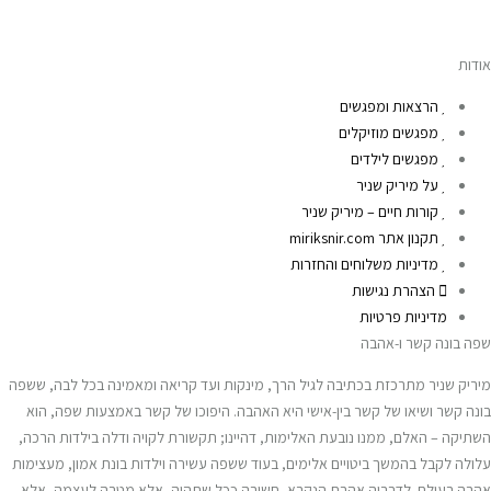
אודות
הרצאות ומפגשים
מפגשים מוזיקלים
מפגשים לילדים
על מיריק שניר
קורות חיים – מיריק שניר
תקנון אתר miriksnir.com
מדיניות משלוחים והחזרות
הצהרת נגישות
מדיניות פרטיות
שפה בונה קשר ו-אהבה
מיריק שניר מתרכזת בכתיבה לגיל הרך, מינקות ועד קריאה ומאמינה בכל לבה, ששפה
בונה קשר ושיאו של קשר בין-אישי היא האהבה. היפוכו של קשר באמצעות שפה, הוא
השתיקה – האלם, ממנו נובעת האלימות, דהיינו; תקשורת לקויה ודלה בילדות הרכה,
עלולה לקבל בהמשך ביטויים אלימים, בעוד ששפה עשירה וילדות בונת אמון, מעצימות
אהבה בעולם. לדבריה אהבת הנקרא, חשובה ככל שתהיה, אלא מטרה לעצמה, אלא