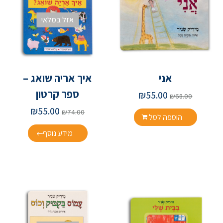
אזל במלאי
אני
איך אריה שואג –
ספר קרטון
₪
55.00
₪
68.00
₪
55.00
₪
74.00
הוספה לסל
מידע נוסף