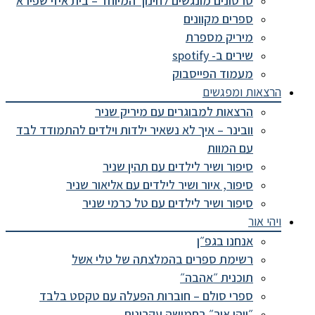
סרטונים מונגשים לחינוך המיוחד – בית איזי שפירא
ספרים מקוונים
מיריק מספרת
שירים ב- spotify
מעמוד הפייסבוק
הרצאות ומפגשים
הרצאות למבוגרים עם מיריק שניר
וובינר – איך לא נשאיר ילדות וילדים להתמודד לבד
עם המוות
סיפור ושיר לילדים עם תהין שניר
סיפור, איור ושיר לילדים עם אליאור שניר
סיפור ושיר לילדים עם טל כרמי שניר
ויהי אור
אנחנו בגפ״ן
רשימת ספרים בהמלצתה של טלי אשל
תוכנית ״אהבה״
ספרי סולם – חוברות הפעלה עם טקסט בלבד
״ויהי אור״ בחמישה עקרונות