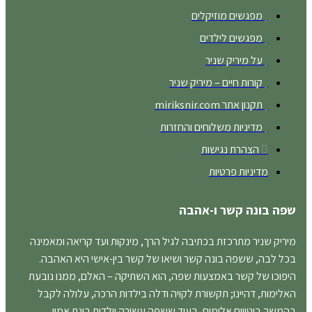
מפגשים מוזיקלים
מפגשים לילדים
על מיריק שניר
קורות חיים – מיריק שניר
תקנון אתר miriksnir.com
מדיניות משלוחים והחזרות
הצהרת נגישות
מדיניות פרטיות
שפה בונה קשר ו-אהבה
מיריק שניר מתרכזת בכתיבה לגיל הרך, מינקות ועד קריאה ומאמינה
בכל לבה, ששפה בונה קשר ושיאו של קשר בין-אישי היא האהבה.
היפוכו של קשר באמצעות שפה, הוא השתיקה – האלם, ממנו נובעת
האלימות, דהיינו; תקשורת לקויה ודלה בילדות הרכה, עלולה לקבל
בהמשך ביטויים אלימים, בעוד ששפה עשירה וילדות בונת אמון,