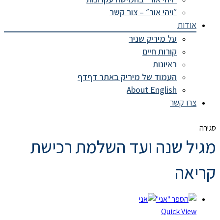
״ויהי אור״ – צור קשר
אודות
על מיריק שניר
קורות חיים
ראיונות
העמוד של מיריק באתר דףדף
About English
צרו קשר
סגירה
מגיל שנה ועד השלמת רכישת
קריאה
Quick View