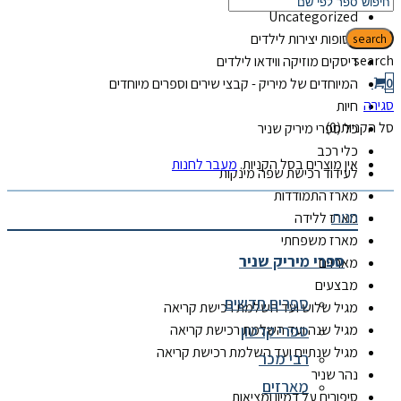
Uncategorized
אסופות יצירות לילדים
search
search
דיסקים מוזיקה ווידאו לילדים
0
המיוחדים של מיריק - קבצי שירים וספרים מיוחדים
סגירה
חיות
סל הקניות(0)
כל ספרי מיריק שניר
כלי רכב
אין מוצרים בסל הקניות.
מעבר לחנות
לעידוד רכישת שפה מינקות
מארז התמודדות
חנות
מארז ללידה
מארז משפחתי
ספרי מיריק שניר
מארזים
מבצעים
ספרים חדשים
מגיל שלוש ועד השלמת רכישת קריאה
ספרי קרטון
מגיל שנה ועד השלמת רכישת קריאה
מגיל שנתיים ועד השלמת רכישת קריאה
רבי מכר
נהר שניר
מארזים
סיפורים על דמיון ומציאות