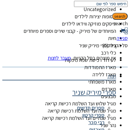
קטגוריות
Uncategorized
אסופות יצירות לילדים
search
search
דיסקים מוזיקה ווידאו לילדים
המיוחדים של מיריק - קבצי שירים וספרים מיוחדים
0
סגירה
חיות
סל הקניות(0)
כל ספרי מיריק שניר
כלי רכב
אין מוצרים בסל הקניות.
מעבר לחנות
לעידוד רכישת שפה מינקות
מארז התמודדות
מארז ללידה
חנות
מארז משפחתי
מארזים
ספרי מיריק שניר
מבצעים
מגיל שלוש ועד השלמת רכישת קריאה
ספרים חדשים
מגיל שנה ועד השלמת רכישת קריאה
ספרי קרטון
מגיל שנתיים ועד השלמת רכישת קריאה
רבי מכר
נהר שניר
מארזים