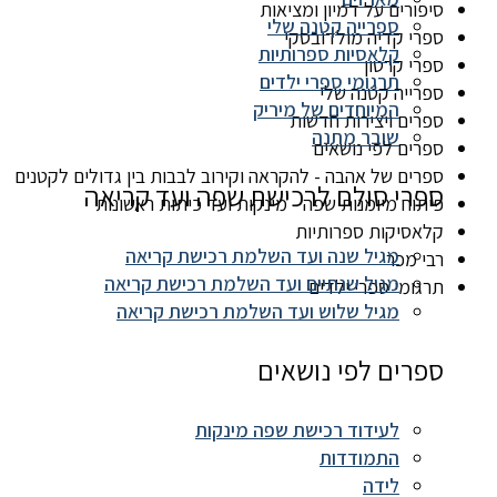
סיפורים על דמיון ומציאות
ספרייה קטנה שלי
ספרי קדיה מולדובסקי
קלאסיות ספרותיות
ספרי קרטון
תרגומי ספרי ילדים
ספרייה קטנה שלי
המיוחדים של מיריק
ספרים ויצירות חדשות
שובר מתנה
ספרים לפי נושאים
ספרים של אהבה - להקראה וקירוב לבבות בין גדולים לקטנים
ספרי סולם לרכישת שפה ועד קריאה
פיתוח מיומנות שפה - מינקות ועד כיתות ראשונות
קלאסיקות ספרותיות
מגיל שנה ועד השלמת רכישת קריאה
רבי מכר
מגיל שנתיים ועד השלמת רכישת קריאה
תרגומי ספרי ילדים
מגיל שלוש ועד השלמת רכישת קריאה
ספרים לפי נושאים
לעידוד רכישת שפה מינקות
התמודדות
לידה