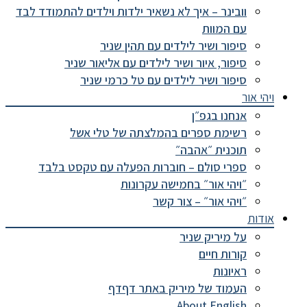
וובינר – איך לא נשאיר ילדות וילדים להתמודד לבד
עם המוות
סיפור ושיר לילדים עם תהין שניר
סיפור, איור ושיר לילדים עם אליאור שניר
סיפור ושיר לילדים עם טל כרמי שניר
ויהי אור
אנחנו בגפ״ן
רשימת ספרים בהמלצתה של טלי אשל
תוכנית ״אהבה״
ספרי סולם – חוברות הפעלה עם טקסט בלבד
״ויהי אור״ בחמישה עקרונות
״ויהי אור״ – צור קשר
אודות
על מיריק שניר
קורות חיים
ראיונות
העמוד של מיריק באתר דףדף
About English