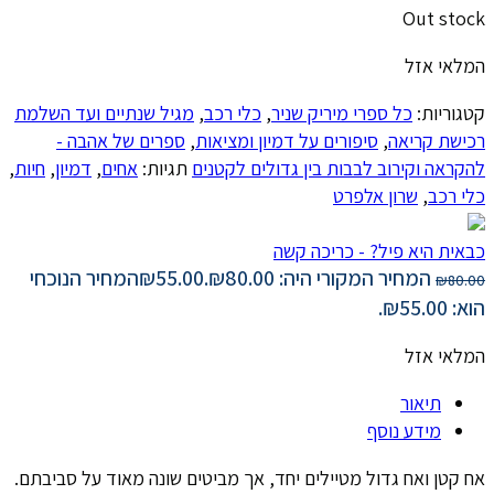
Out stock
המלאי אזל
קטגוריות:
כל ספרי מיריק שניר
,
כלי רכב
,
מגיל שנתיים ועד השלמת
רכישת קריאה
,
סיפורים על דמיון ומציאות
,
ספרים של אהבה -
להקראה וקירוב לבבות בין גדולים לקטנים
תגיות:
אחים
,
דמיון
,
חיות
,
כלי רכב
,
שרון אלפרט
כבאית היא פיל? - כריכה קשה
המחיר המקורי היה: ₪80.00.
55.00
₪
המחיר הנוכחי
₪
80.00
הוא: ₪55.00.
המלאי אזל
תיאור
מידע נוסף
אח קטן ואח גדול מטיילים יחד, אך מביטים שונה מאוד על סביבתם.