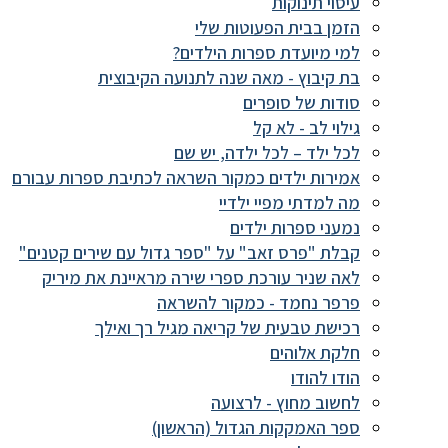
עיסוי תינוקות
הזמן בבית הפעוטות שלי
למי מיועדת ספרות הילדים?
בת קיבוץ - מאה שנה לתנועה הקיבוצית
סודות של סופרים
גילוי לב - לא קל
לכל ילד – לכל ילדה, יש שם
אמירות ילדים כמקור השראה לכתיבת ספרות עבורם
מה למדתי מפיי ילדיי
נמעני ספרות ילדים
קבלת "פרס זאב" על "ספר גדול עם שירים קטנים"
לאה שניר עורכת ספרי שירה מראיינת את מיריק
פרפר נחמד - כמקור להשראה
רכישת טבעית של קריאה מגיל רך ואילך
חלקת אלוהים
הודו להודו
לחשוב מחוץ - לרצועה
ספר האמקקות הגדול (הראשון)