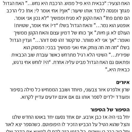
האח הצעיר: “כבאית היא פיל ממש. הרכבת היא נחש…” האח הגדול
מגחך ומנסה ללמד אותו שיעור: “אוף! אחי אומר לי: אח! כלי הרכב
הם סתם פח!” האח הקטן לא מניח וממשיך “לא נכון אני אומר.
אופנוע הוא נמר…” והאח הגדול בשלו “די! אחי אומר, שטויות!
העולם לא גן חיות.” אך כוחו של דמיון עצום והאח הקטן ממשיך
ואומר: “אך אני לא מוותר. טרקטור זהו סוס דוהר…” ועדין הגדול
בשלו “חה חה חה צוחק אחי ואני ממשיך בבכי: המסוק הוא
שפירית…” השינוי הלא רגיל מתרחש כאשר עוברת שוב הכבאית
ופתאום גם האח הגדול מביט עליה אחרת. “הי! לוחש אחי נרגש,
כבאית היא..”
איורים
שרון אלפרט איור צבעוני, מיוחד ושובב הממחיש כל מילה בסיפור
ומעודד ילדים לספר אותו גם אם אינם יודעים עדיין לקרוא.
הסיפור של הסיפור
יחל בני היה אז כבן ארבע. יום אחד נסענו יחד באוטו החדש שלנו
והצל שהוא הטיל על הכביש הזכיר לו היפופוטם. כשהספר יצא לאור
יחל היה כבר בן עשרים. כל הזמן הזה לקח לי למצוא את הדרך שלי