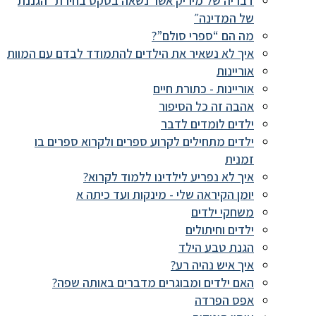
דבריה של מיריק אשר נשאה בטקס בחירת ״הגננת
של המדינה״
מה הם “ספרי סולם”?
איך לא נשאיר את הילדים להתמודד לבדם עם המוות
אוריינות
אוריינות - כתורת חיים
אהבה זה כל הסיפור
ילדים לומדים לדבר
ילדים מתחילים לקרוע ספרים ולקרוא ספרים בו
זמנית
איך לא נפריע לילדינו ללמוד לקרוא?
יומן הקיראה שלי - מינקות ועד כיתה א
משחקי ילדים
ילדים וחיתולים
הגנת טבע הילד
איך איש נהיה רע?
האם ילדים ומבוגרים מדברים באותה שפה?
אפס הפרדה