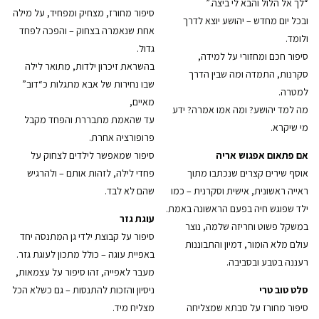
“לך אל הלול והבא לי ביצה.”
סיפור מחורז, מצחיק ומפחיד, על מילה
ובכל יום מחדש – יהושע יוצא לדרך
אחת שנאמרה בצחוק – והפכה לפחד
ולומד.
גדול.
סיפור חכם ומחזורי על למידה,
בהשראת זיכרון ילדות, מתואר לילה
סקרנות, התמדה ומה שבין הדרך
שבו נחירות של אבא מתגלות כ“דוב”
למטרה.
מאיים,
מה למד יהושע? ומה אמו אמרה? ידע
עד שהאמת מתבררת והפחד מקבל
מי שיקרא.
פרופורציה אחרת.
אם פתאום אפגוש אריה
סיפור שמאפשר לילדים לצחוק על
אוסף שירים קצרים שנכתבו מתוך
פחדי לילה, לזהות אותם – ולהרגיש
ראייה ראשונית, אישית וסקרנית – כמו
שהם לא לבד.
ילד שפוגש חיה בפעם הראשונה באמת.
עוגת גזר
במשקל פשוט וחריזה שלמה, נוצר
סיפור על קבוצת ילדי גן המתנסה יחד
עולם מלא הומור, דמיון והתבוננות
באפיית עוגה – כולל מתכון לעוגת גזר.
רעננה בטבע ובסביבה.
מעבר לאפייה, זהו סיפור על עצמאות,
סלט טוב טרי
ניסיון והזכות להתנסות – גם כשלא הכל
סיפור מחורז על סבתא שמצליחה
מצליח מיד.