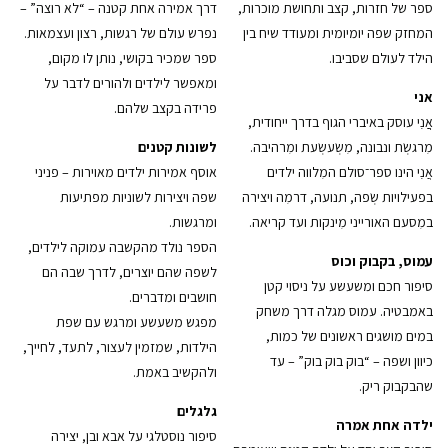
ספר של חזרות, קצב ותחושת מוכרות,
דרך אמירה אחת קטנה – “לא רוצה” –
המחזק שפה יומיומית ומעודד שיח בין
נפרש עולם של רגשות, רצון ועצמאות.
הילד לעולם שסביבו.
ספר שמכיר בקושי, נותן לו מקום,
ומאפשר לילדים ולהורים לדבר על
אני
פרידה בקצב שלהם.
אֲֲנִִי עוסק באיברי הגוף בדרך ייחודית,
מִרגשְׂת ונבונה, מִשְׂעשְׂעת ומִרהיבה.
לשונות קטנים
אֲנִִי הינו ספר־סולם המִלווה ילדים
אוסף אמירות ילדים מאוירות – פניני
בפעילויות שְׂפה, תנועה, דרמִה ויצירה
שפה ויצירות לשוניות מפתיעות
במִסעם האורייני מִינקות ועד קריאה.
ומרגשות.
הספר נולד מהקשבה עמוקה לילדים,
עמוס, בקבוק וכוס
לשפה שהם יוצרים, לדרך שבה הם
סיפור חכם ומשעשע על ניסוי קטן
חושבים ומדברים.
באמבטיה. עמוס מגלה דרך משחק
מפגש משעשע ומרגש עם שפת
במים מושגים ראשונים של כמות,
הילדות, שמזמין לעצור, לתעד, לחייך,
כיוון ושפה – “בוק בוק בוק” – עד
ולהקשיב באמת.
שהבקבוק ריק.
גלגלים
ילדה אחת אמרה
סיפור נוסטלגי על אבא ובן, יצירה