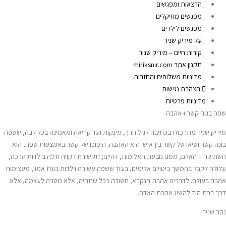
הרצאות ומפגשים
מפגשים מוזיקלים
מפגשים לילדים
על מיריק שניר
קורות חיים – מיריק שניר
תקנון אתר miriksnir.com
מדיניות משלוחים והחזרות
הצהרת נגישות
מדיניות פרטיות
שפה בונה קשר ו-אהבה
מיריק שניר מתרכזת בכתיבה לגיל הרך, מינקות ועד קריאה ומאמינה בכל לבה, ששפה
בונה קשר ושיאו של קשר בין-אישי היא האהבה. היפוכו של קשר באמצעות שפה, הוא
השתיקה – האלם, ממנו נובעת האלימות, דהיינו; תקשורת לקויה ודלה בילדות הרכה,
עלולה לקבל בהמשך ביטויים אלימים, בעוד ששפה עשירה וילדות בונת אמון, מעצימות
אהבה בעולם. לדבריה אהבת הנקרא, חשובה ככל שתהיה, אלא מטרה לעצמה, אלא
דרך רבת הוד להשיג אהבת האדם.
נהר שניר