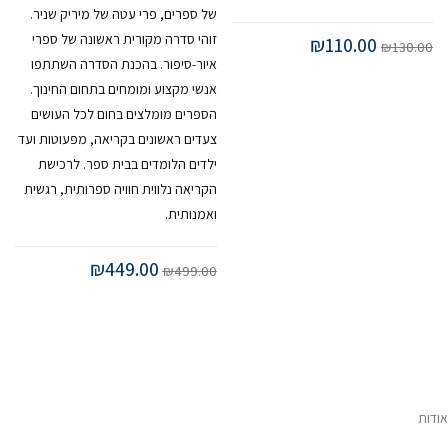
של ספרים, פרי עטה של מיריק שניר.
זוהי סדרה מקורית ראשונה של ספרי
המחיר
המחיר
₪
110.00
₪
130.00
המקורי
הנוכחי
איור-סיפור. בהכנת הסדרה השתתפו
היה:
הוא:
אנשי מקצוע ומומחים בתחום החינוך.
₪110.00.
₪130.00.
הספרים מומלצים בחום לכל העושים
צעדים ראשונים בקריאה, מפעוטות ועד
ילדים הלומדים בבית ספר. לרכישת
הקריאה נלווית חוויה ספרותית, רגשית
ואמנותית.
המחיר
המחיר
₪
449.00
₪
499.00
המקורי
הנוכחי
היה:
הוא:
₪449.00.
₪499.00.
אודות