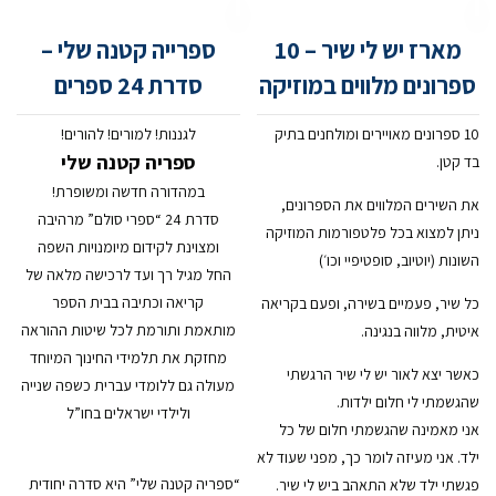
מארז יש לי שיר – 10
ספרייה קטנה שלי –
ספרונים מלווים במוזיקה
סדרת 24 ספרים
10 ספרונים מאויירים ומולחנים בתיק
לגננות! למורים! להורים!
ספריה קטנה שלי
בד קטן.
במהדורה חדשה ומשופרת!
את השירים המלווים את הספרונים,
סדרת 24 “ספרי סולם” מרהיבה
ניתן למצוא בכל פלטפורמות המוזיקה
ומצוינת לקידום מיומנויות השפה
השונות (יוטיוב, סופטיפיי וכו׳)
החל מגיל רך ועד לרכישה מלאה של
קריאה וכתיבה בבית הספר
כל שיר, פעמיים בשירה, ופעם בקריאה
מותאמת ותורמת לכל שיטות ההוראה
איטית, מלווה בנגינה.
מחזקת את תלמידי החינוך המיוחד
כאשר יצא לאור יש לי שיר הרגשתי
מעולה גם ללומדי עברית כשפה שנייה
שהגשמתי לי חלום ילדות.
ולילדי ישראלים בחו”ל
אני מאמינה שהגשמתי חלום של כל
ילד. אני מעיזה לומר כך, מפני שעוד לא
“ספריה קטנה שלי” היא סדרה יחודית
פגשתי ילד שלא התאהב ביש לי שיר.