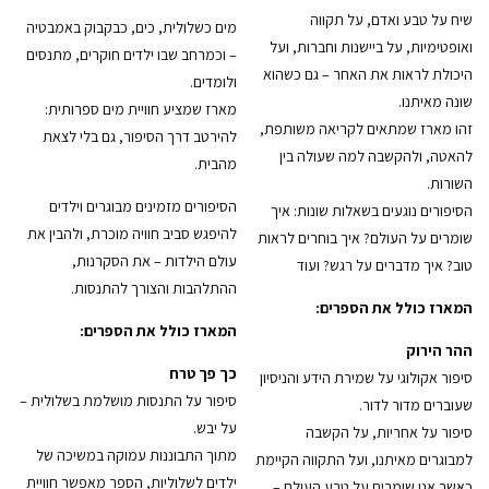
שיח על טבע ואדם, על תקווה
מים כשלולית, כים, כבקבוק באמבטיה
ואופטימיות, על ביישנות וחברות, ועל
– וכמרחב שבו ילדים חוקרים, מתנסים
היכולת לראות את האחר – גם כשהוא
ולומדים.
שונה מאיתנו.
מארז שמציע חוויית מים ספרותית:
זהו מארז שמתאים לקריאה משותפת,
להירטב דרך הסיפור, גם בלי לצאת
להאטה, ולהקשבה למה שעולה בין
מהבית.
השורות.
הסיפורים מזמינים מבוגרים וילדים
הסיפורים נוגעים בשאלות שונות: איך
להיפגש סביב חוויה מוכרת, ולהבין את
שומרים על העולם? איך בוחרים לראות
עולם הילדות – את הסקרנות,
טוב? איך מדברים על רגש? ועוד
ההתלהבות והצורך להתנסות.
המארז כולל את הספרים:
המארז כולל את הספרים:
ההר הירוק
כך פך טרח
סיפור אקולוגי על שמירת הידע והניסיון
סיפור על התנסות מושלמת בשלולית –
שעוברים מדור לדור.
על יבש.
סיפור על אחריות, על הקשבה
מתוך התבוננות עמוקה במשיכה של
למבוגרים מאיתנו, ועל התקווה הקיימת
ילדים לשלוליות, הספר מאפשר חוויית
כאשר אנו שומרים על טבע העולם –