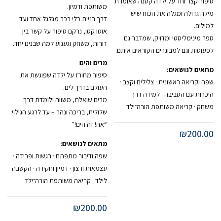
סיפור קצר וחד על ילדה קטנה שאומרת
משותפת ודמיון.
מילה גדולה ומגלה את הכוח שיש
דרך בניית כלי רכב מגלגל אחד ועד
למילים.
אוטו קטן, נרקם סיפור על קשר בין
ספר מינימליסטי ומדויק, שמדבר גם
דורות, משחק וגעגוע למה שבנינו יחד.
לפעוטות וגם למבוגרים הקוראים איתם.
מרים והים
מתאים לנושאים:
סיפור מחורז על ילדה שפוגשת את
שפה וקריאה ראשונית · צלילים וקצב ·
העולם בדרך לים.
היכרות עם הסביבה · למידה דרך
מרים שואלת, משווה ולומדת דרך
משחק · קריאה משותפת הורה־ילד
שלולית, בריכה ונהר – עד לרגע הגילוי:
“אה! זה הים!”
₪
200.00
מתאים לנושאים:
שפה ודיבור מתפתח · רגשות ופרידה ·
עצמאות ורצון · דמיון וחקירה · הקשבה
לילד · קריאה משותפת הורה־ילד
₪
200.00