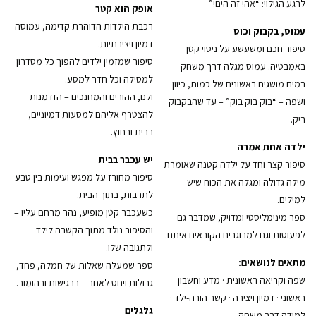
לרגע הגילוי: “אה! זה הים!”
אופק הוא קטר
רכבת הילדות הדוהרת קדימה, עמוסה
עמוס, בקבוק וכוס
דמיון ויצירתיות.
סיפור חכם ומשעשע על ניסוי קטן
סיפור שמזמין ילדים להפוך כל מסדרון
באמבטיה. עמוס מגלה דרך משחק
למסילה וכל חדר למסע.
במים מושגים ראשונים של כמות, כיוון
ולנו, ההורים והמחנכים – הזדמנות
ושפה – “בוק בוק בוק” – עד שהבקבוק
להצטרף אליהם למסעות דמיוניים,
ריק.
בבית ובחוץ.
ילדה אחת אמרה
יש עכבר בבית
סיפור קצר וחד על ילדה קטנה שאומרת
סיפור מחורז על מפגש ועימות בין טבע
מילה גדולה ומגלה את הכוח שיש
לתרבות, בתוך הבית.
למילים.
כשעכבר קטן מופיע, נהר מרחם עליו –
ספר מינימליסטי ומדויק, שמדבר גם
והסיפור נולד מתוך הקשבה לילד
לפעוטות וגם למבוגרים הקוראים איתם.
ולתגובה שלו.
מתאים לנושאים:
ספר שמעלה שאלות של חמלה, פחד,
שפה וקריאה ראשונית · מדע וחשבון
גבולות ויחס לאחר – ברגישות ובהומור.
ראשוני · דמיון ויצירה · קשר הורה-ילד ·
גלגלים
למידה דרך משחק