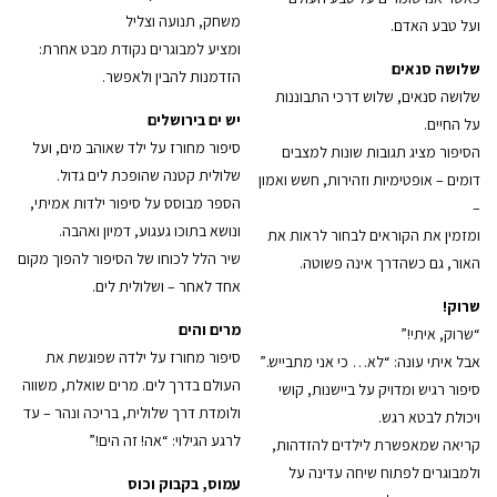
משחק, תנועה וצליל
ועל טבע האדם.
ומציע למבוגרים נקודת מבט אחרת:
שלושה סנאים
הזדמנות להבין ולאפשר.
שלושה סנאים, שלוש דרכי התבוננות
יש ים בירושלים
על החיים.
סיפור מחורז על ילד שאוהב מים, ועל
הסיפור מציג תגובות שונות למצבים
שלולית קטנה שהופכת לים גדול.
דומים – אופטימיות וזהירות, חשש ואמון
הספר מבוסס על סיפור ילדות אמיתי,
–
ונושא בתוכו געגוע, דמיון ואהבה.
ומזמין את הקוראים לבחור לראות את
שיר הלל לכוחו של הסיפור להפוך מקום
האור, גם כשהדרך אינה פשוטה.
אחד לאחר – ושלולית לים.
שרוק!
מרים והים
“שרוק, איתי!”
סיפור מחורז על ילדה שפוגשת את
אבל איתי עונה: “לא… כי אני מתבייש.”
העולם בדרך לים. מרים שואלת, משווה
סיפור רגיש ומדויק על ביישנות, קושי
ולומדת דרך שלולית, בריכה ונהר – עד
ויכולת לבטא רגש.
לרגע הגילוי: “אה! זה הים!”
קריאה שמאפשרת לילדים להזדהות,
ולמבוגרים לפתוח שיחה עדינה על
עמוס, בקבוק וכוס