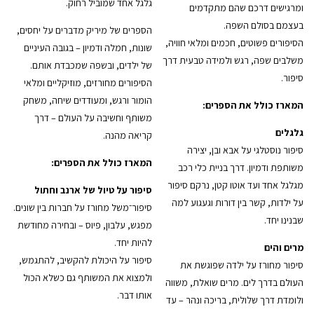
גלגל אחד שמוביל רחוק.
ומרגישים דרכם שהם מתקדמים
בעצמם בסולם השפה.
הספרים של מיריק מדברים על יחסים,
הסיפורים פשוטים, חכמים ומלאי חוויה,
שונות, חמלה ודמיון – בגובה העיניים
משלבים שפה, רגש ולמידה טבעית דרך
של ילדים, ובשפה שמכבדת אותם.
סיפור.
הסיפורים מחורזים, מוזיקליים ומלאי
הומור ורגש, ומעודדים שיחה, משחק
המארז כולל את הספרים:
משותף וחשיבה על העולם – דרך
גלגלים
קריאה מהנה.
סיפור נוסטלגי על אבא ובן, יצירה
המארז כולל את הספרים:
משותפת ודמיון. דרך בניית כלי רכב
מגלגל אחד ועד אוטו קטן, נרקם סיפור
סיפור על טיול של ארנב וחתול
על ילדות, קשר בין דורות וגעגוע למה
סיפור־משל מחורז על חברות בין שונים.
שבנינו יחד.
מפגש, עלבון, פיוס – ובחירה מחודשת
להיות יחד.
מרים והים
סיפור על היכולת להקשיב, להתגמש,
סיפור מחורז על ילדה שפוגשת את
ולמצוא את המשותף גם כשלא הכול
העולם בדרך לים. מרים שואלת, משווה
אותו דבר.
ולומדת דרך שלולית, בריכה ונהר – עד