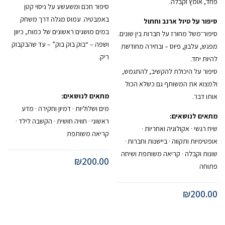
פחד, אומץ וקבלה.
סיפור חכם ומשעשע על ניסוי קטן
באמבטיה. עמוס מגלה דרך משחק
סיפור על טיול ארנב וחתול
במים מושגים ראשונים של כמות, כיוון
סיפור־משל מחורז על חברות בין שונים.
ושפה – “בוק בוק בוק” – עד שהבקבוק
מפגש, עלבון, פיוס – ובחירה מחודשת
ריק.
להיות יחד.
סיפור על היכולת להקשיב, להתגמש,
ולמצוא את המשותף גם כשלא הכול
מתאים לנושאים:
אותו דבר.
מים ושלוליות · דמיון וחקירה · מדע
מתאים לנושאים:
ראשוני · חוויה חושית · הקשבה לילד ·
שיח רגשי · אקולוגיה ואחריות ·
קריאה משותפת
אופטימיות ותקווה · ביישנות וחברות ·
שונות וקבלה · קריאה משותפת ושיחה
₪
200.00
פתוחה
₪
200.00