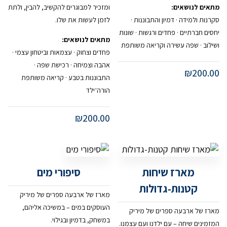
מתאים לנושאים:
ומזכיר למבוגרים להקשיב, להבין, ולתת
סקרנות ולמידה · דמיון והתבוננות ·
לזמן לעשות את שלו.
יחסים חברתיים · פחדים ורגשות · שונות
מתאים לנושאים:
ושילוב · שפה עשירה וקריאה משותפת
פחדים וצחוק · עצמאות וביטחון עצמי ·
אהבה וצמיחה · רכישת שפה ·
₪
200.00
התבוננות בטבע · קריאה משותפת
הורה־ילד
₪
200.00
מארז שיחות
סיפורי מים
קטנות-גדולות
מארז של ארבעה ספרים של מיריק
העוסקים במים – במשיכה אליהם,
מארז של ארבעה ספרים של מיריק
במשחק, בדמיון ובגילוי.
המזמינים שיחה – עם ילדנו ועם עצמנו.