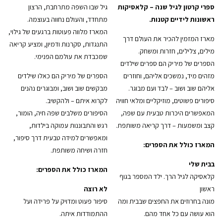
ספרי קרטון לגיל שנה – קלאסיקות
גיל שבו השפה מתרחבת, הרצון
ראשונות לידיים קטנות.
מתחדד, והעולם נחווה בעוצמה.
המארז מלווה פעוטות ברגעים של גילוי,
מארז המזמין להכיר את העולם דרך
התנגדות, סקרנות ודמיון, ומציע קריאה
מילים, צלילים, חזרות ומשחק.
שמכבדת את עולמם הפנימי.
הספרים של מיריק הם ספרים שילדים
מזהים מיד, נמשכים אליהם, וחוזרים
הספרים של מיריק הם כאלו שילדים
אליהם שוב ושוב – לבד ועם מבוגר.
מבקשים שוב ושוב, ומבוגרים נהנים
סיפורים פשוטים, מוזיקליים ומלאי חוויה
לקרוא איתם – ולהקשיב.
המאפשרים היכרות טבעית עם שפה,
הסיפורים משלבים שפה חיה, הומור,
קצב ומשמעות – דרך קריאה משותפת.
רגש והתבוננות עמוקה בילדות,
ומאפשרים למידה טבעית דרך סיפור,
המארז כולל את הספרים:
חזרה ושיחה משותפת.
בבית שלי
המארז כולל את הספרים:
קלאסיקה לגיל הרך. ילד המספר בגוף
ראשון
לא רוצה
מונה בחרוזים את החפצים שבבית ומה
סיפור פעוט ומדויק על פרידה ועל
הוא עושה עם כל אחד מהם.
ההתמודדות איתה.