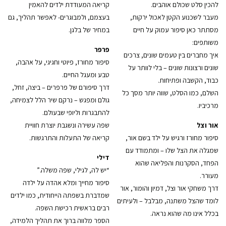
להכין סלט שכולם אוהבים.
קריאה המעודדת ילדים להאמין
מעבר לשכנוע הקטן לאכול ירקות,
בעצמם, ולמבוגרים- לאפשר תהליך, גם
מסתתר כאן סיפור עמוק על חיים
במחיר של בלגן.
משותפים:
פרפר
איך מחברים בין טעמים שונים, צרכים
סיפור מחורז, פיוטי וחגיגי, על אהבה,
שונים ורצונות שונים – בלי לוותר על
טבע ומעגל החיים.
כבוד, הקשבה ופתיחות.
דרך סיפורם של פרפרים – ביצה, זחל,
השלם, כמו הסלט, שווה יותר מסך כל
גולם ומפגש – נרקם שיר הלל לצמיחה,
מרכיביו.
להתבגרות וליופי שבעולם.
אור וצל
שפה עשירה ונשגבת יוצרת חוויית
סיפור מחורז ורגיש על ילד בשם אור,
קריאה של התעלות והתרגשות.
שמגלה את הצל שלו – ומתמודד עם
דילי
הפחד, הסקרנות והפליאה שהוא
“יש לה, לגילי, שפה משלה.”
מעורר.
סיפור מחייך ומלא אהדה על ילדה
דרך משחקי אור וצל, דמיון והומור, אור
שמדברת בשפתה הייחודית, כמו ילדים
לומד שהצל משתנה, מבלבל – ולעיתים
רבים בראשית רכישת השפה.
בכלל אינו מה שהוא נראה.
הספר מלווה ברוך את תהליך הלמידה,