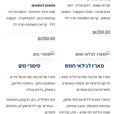
חברות ושונות · דמיון ויצירה · יחסי
מתאים לנושאים:
אדם־סביבה · חמלה והקשבה · מסעות
שפה ודיבור מתפתח · רגשות ופרידה ·
ומשחק · קריאה משותפת הורה־ילד
עצמאות ורצון · דמיון וחקירה · הקשבה
לילד · קריאה משותפת הורה־ילד
₪
200.00
₪
200.00
מארז לגילאי חמש
סיפורי מים
מארז של ארבעה ספרים לגילאי חמש –
מארז של ארבעה ספרים של מיריק
גיל שבו הדמיון רחב והשפה מאפשרת
העוסקים במים – במשיכה אליהם,
סיפורים מורכבים ועשירים.
במשחק, בדמיון ובגילוי.
המארז מפגיש ילדים עם פחד וצחוק,
מים כשלולית, כים, כבקבוק באמבטיה
עצמאות והתנסות, אהבה וצמיחה,
– וכמרחב שבו ילדים חוקרים, מתנסים
ושפת הילדות כפי שהיא – חיה, יצירתית
ולומדים.