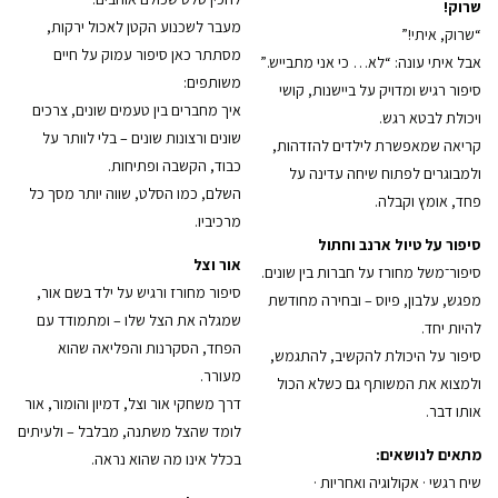
שרוק!
מעבר לשכנוע הקטן לאכול ירקות,
“שרוק, איתי!”
מסתתר כאן סיפור עמוק על חיים
אבל איתי עונה: “לא… כי אני מתבייש.”
משותפים:
סיפור רגיש ומדויק על ביישנות, קושי
איך מחברים בין טעמים שונים, צרכים
ויכולת לבטא רגש.
שונים ורצונות שונים – בלי לוותר על
קריאה שמאפשרת לילדים להזדהות,
כבוד, הקשבה ופתיחות.
ולמבוגרים לפתוח שיחה עדינה על
השלם, כמו הסלט, שווה יותר מסך כל
פחד, אומץ וקבלה.
מרכיביו.
סיפור על טיול ארנב וחתול
אור וצל
סיפור־משל מחורז על חברות בין שונים.
סיפור מחורז ורגיש על ילד בשם אור,
מפגש, עלבון, פיוס – ובחירה מחודשת
שמגלה את הצל שלו – ומתמודד עם
להיות יחד.
הפחד, הסקרנות והפליאה שהוא
סיפור על היכולת להקשיב, להתגמש,
מעורר.
ולמצוא את המשותף גם כשלא הכול
דרך משחקי אור וצל, דמיון והומור, אור
אותו דבר.
לומד שהצל משתנה, מבלבל – ולעיתים
מתאים לנושאים:
בכלל אינו מה שהוא נראה.
שיח רגשי · אקולוגיה ואחריות ·