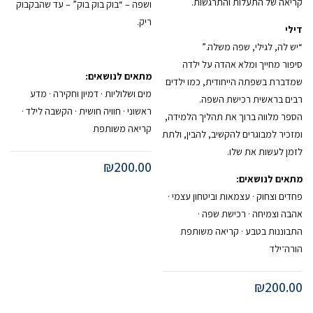
קריאה של התעלות והתרגשות.
ושפה – “בוק בוק בוק” – עד שהבקבוק
ריק.
דילי
“יש לה, לגילי, שפה משלה.”
סיפור מחייך ומלא אהדה על ילדה
מתאים לנושאים:
שמדברת בשפתה הייחודית, כמו ילדים
מים ושלוליות · דמיון וחקירה · מדע
רבים בראשית רכישת השפה.
ראשוני · חוויה חושית · הקשבה לילד ·
הספר מלווה ברוך את תהליך הלמידה,
קריאה משותפת
ומזכיר למבוגרים להקשיב, להבין, ולתת
לזמן לעשות את שלו.
₪
200.00
מתאים לנושאים:
פחדים וצחוק · עצמאות וביטחון עצמי ·
אהבה וצמיחה · רכישת שפה ·
התבוננות בטבע · קריאה משותפת
הורה־ילד
₪
200.00