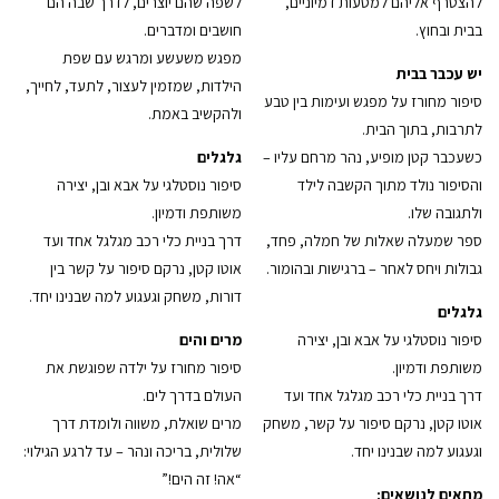
להצטרף אליהם למסעות דמיוניים,
לשפה שהם יוצרים, לדרך שבה הם
בבית ובחוץ.
חושבים ומדברים.
מפגש משעשע ומרגש עם שפת
יש עכבר בבית
הילדות, שמזמין לעצור, לתעד, לחייך,
סיפור מחורז על מפגש ועימות בין טבע
ולהקשיב באמת.
לתרבות, בתוך הבית.
כשעכבר קטן מופיע, נהר מרחם עליו –
גלגלים
והסיפור נולד מתוך הקשבה לילד
סיפור נוסטלגי על אבא ובן, יצירה
ולתגובה שלו.
משותפת ודמיון.
ספר שמעלה שאלות של חמלה, פחד,
דרך בניית כלי רכב מגלגל אחד ועד
גבולות ויחס לאחר – ברגישות ובהומור.
אוטו קטן, נרקם סיפור על קשר בין
דורות, משחק וגעגוע למה שבנינו יחד.
גלגלים
סיפור נוסטלגי על אבא ובן, יצירה
מרים והים
משותפת ודמיון.
סיפור מחורז על ילדה שפוגשת את
דרך בניית כלי רכב מגלגל אחד ועד
העולם בדרך לים.
אוטו קטן, נרקם סיפור על קשר, משחק
מרים שואלת, משווה ולומדת דרך
וגעגוע למה שבנינו יחד.
שלולית, בריכה ונהר – עד לרגע הגילוי:
“אה! זה הים!”
מתאים לנושאים: