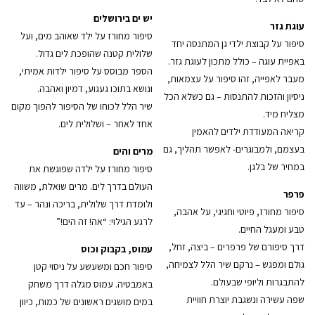
יש ים בירושלים
עוגת גזר
סיפור מחורז על ילד שאוהב מים, ועל
סיפור על קבוצת ילדי גן המתנסה יחד
שלולית קטנה שהופכת לים גדול.
באפיית עוגה – כולל מתכון לעוגת גזר.
הספר מבוסס על סיפור ילדות אמיתי,
מעבר לאפייה, זהו סיפור על עצמאות,
ונושא בתוכו געגוע, דמיון ואהבה.
ניסיון והזכות להתנסות – גם כשלא הכל
שיר הלל לכוחו של הסיפור להפוך מקום
מצליח מיד.
אחד לאחר – ושלולית לים.
קריאה המעודדת ילדים להאמין
בעצמם, ולמבוגרים- לאפשר תהליך, גם
מרים והים
במחיר של בלגן.
סיפור מחורז על ילדה שפוגשת את
העולם בדרך לים. מרים שואלת, משווה
פרפר
ולומדת דרך שלולית, בריכה ונהר – עד
סיפור מחורז, פיוטי וחגיגי, על אהבה,
לרגע הגילוי: “אה! זה הים!”
טבע ומעגל החיים.
דרך סיפורם של פרפרים – ביצה, זחל,
עמוס, בקבוק וכוס
גולם ומפגש – נרקם שיר הלל לצמיחה,
סיפור חכם ומשעשע על ניסוי קטן
להתבגרות וליופי שבעולם.
באמבטיה. עמוס מגלה דרך משחק
שפה עשירה ונשגבת יוצרת חוויית
במים מושגים ראשונים של כמות, כיוון