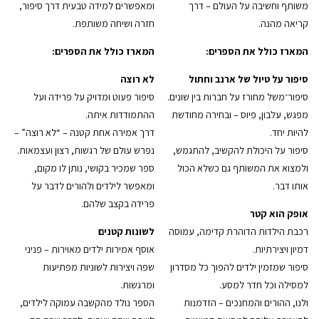
משותף וחשיבה על העולם – דרך
ומאפשרים למידה טבעית דרך סיפור,
קריאה מהנה.
חזרה ושיחה משותפת.
המארז כולל את הספרים:
המארז כולל את הספרים:
סיפור על טיול של ארנב וחתול
לא רוצה
סיפור־משל מחורז על חברות בין שונים.
סיפור פעוט ומדויק על פרידה ועל
מפגש, עלבון, פיוס – ובחירה מחודשת
ההתמודדות איתה.
להיות יחד.
דרך אמירה אחת קטנה – “לא רוצה” –
סיפור על היכולת להקשיב, להתגמש,
נפרש עולם של רגשות, רצון ועצמאות.
ולמצוא את המשותף גם כשלא הכול
ספר שמכיר בקושי, נותן לו מקום,
אותו דבר.
ומאפשר לילדים ולהורים לדבר על
פרידה בקצב שלהם.
אופק הוא קטר
רכבת הילדות הדוהרת קדימה, עמוסה
לשונות קטנים
דמיון ויצירתיות.
אוסף אמירות ילדים מאוירות – פניני
סיפור שמזמין ילדים להפוך כל מסדרון
שפה ויצירות לשוניות מפתיעות
למסילה וכל חדר למסע.
ומרגשות.
ולנו, ההורים והמחנכים – הזדמנות
הספר נולד מהקשבה עמוקה לילדים,