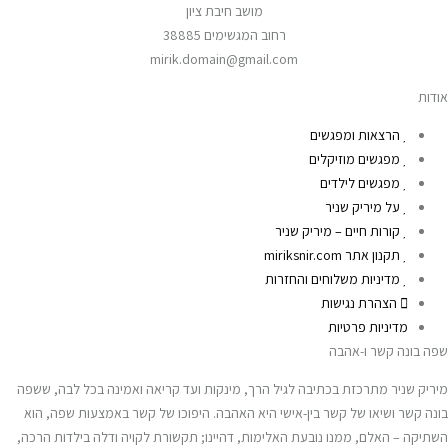
מושב חיבת ציון
רחוב המגשימים 38885
mirik.domain@gmail.com
אודות
הרצאות ומפגשים
מפגשים מוזיקלים
מפגשים לילדים
על מיריק שניר
קורות חיים – מיריק שניר
תקנון אתר miriksnir.com
מדיניות משלוחים והחזרות
הצהרת נגישות
מדיניות פרטיות
שפה בונה קשר ו-אהבה
מיריק שניר מתרכזת בכתיבה לגיל הרך, מינקות ועד קריאה ואמינה בכל לבה, ששפה
בונה קשר ושיאו של קשר בין-אישי היא האהבה. היפוכו של קשר באמצעות שפה, הוא
השתיקה – האלם, ממנו נובעת האלימות, דהיינו; תקשורת לקויה ודלה בילדות הרכה,