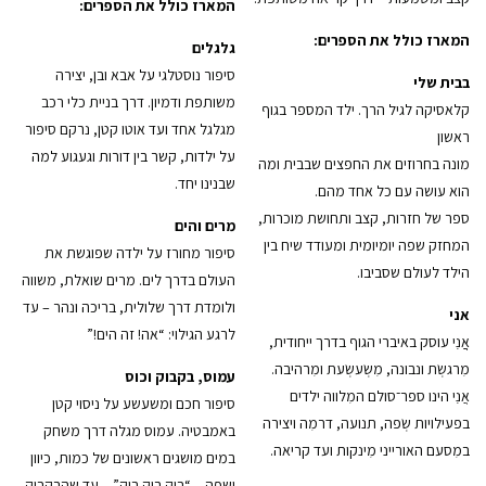
המארז כולל את הספרים:
המארז כולל את הספרים:
גלגלים
סיפור נוסטלגי על אבא ובן, יצירה
בבית שלי
משותפת ודמיון. דרך בניית כלי רכב
קלאסיקה לגיל הרך. ילד המספר בגוף
מגלגל אחד ועד אוטו קטן, נרקם סיפור
ראשון
על ילדות, קשר בין דורות וגעגוע למה
מונה בחרוזים את החפצים שבבית ומה
שבנינו יחד.
הוא עושה עם כל אחד מהם.
ספר של חזרות, קצב ותחושת מוכרות,
מרים והים
המחזק שפה יומיומית ומעודד שיח בין
סיפור מחורז על ילדה שפוגשת את
הילד לעולם שסביבו.
העולם בדרך לים. מרים שואלת, משווה
ולומדת דרך שלולית, בריכה ונהר – עד
אני
לרגע הגילוי: “אה! זה הים!”
אֲֲנִִי עוסק באיברי הגוף בדרך ייחודית,
מִרגשְׂת ונבונה, מִשְׂעשְׂעת ומִרהיבה.
עמוס, בקבוק וכוס
אֲנִִי הינו ספר־סולם המִלווה ילדים
סיפור חכם ומשעשע על ניסוי קטן
בפעילויות שְׂפה, תנועה, דרמִה ויצירה
באמבטיה. עמוס מגלה דרך משחק
במִסעם האורייני מִינקות ועד קריאה.
במים מושגים ראשונים של כמות, כיוון
ושפה – “בוק בוק בוק” – עד שהבקבוק