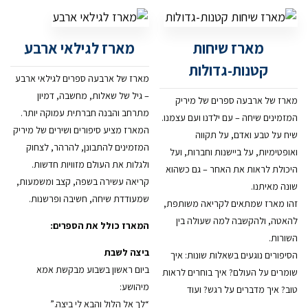
מארז שיחות
מארז לגילאי ארבע
קטנות-גדולות
מארז של ארבעה ספרים לגילאי ארבע
– גיל של שאלות, מחשבה, דמיון
מארז של ארבעה ספרים של מיריק
מתרחב והבנה חברתית עמוקה יותר.
המזמינים שיחה – עם ילדנו ועם עצמנו.
המארז מציע סיפורים ושירים של מיריק
שיח על טבע ואדם, על תקווה
המזמינים להתבונן, להרהר, לצחוק
ואופטימיות, על ביישנות וחברות, ועל
ולגלות את העולם מזוויות חדשות.
היכולת לראות את האחר – גם כשהוא
קריאה עשירה בשפה, קצב ומשמעות,
שונה מאיתנו.
שמעודדת שיחה, חשיבה ופרשנות.
זהו מארז שמתאים לקריאה משותפת,
להאטה, ולהקשבה למה שעולה בין
המארז כולל את הספרים:
השורות.
ביצה לשבת
הסיפורים נוגעים בשאלות שונות: איך
ביום ראשון בשבוע מבקשת אמא
שומרים על העולם? איך בוחרים לראות
מיהושע:
טוב? איך מדברים על רגש? ועוד
“לך אל הלול והבא לי ביצה.”