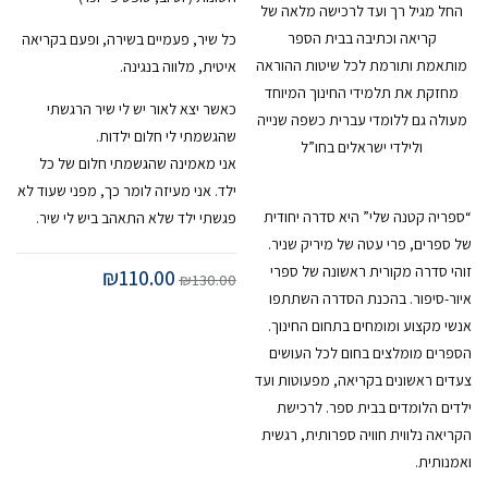
החל מגיל רך ועד לרכישה מלאה של
קריאה וכתיבה בבית הספר
כל שיר, פעמיים בשירה, ופעם בקריאה
מותאמת ותורמת לכל שיטות ההוראה
איטית, מלווה בנגינה.
מחזקת את תלמידי החינוך המיוחד
כאשר יצא לאור יש לי שיר הרגשתי
מעולה גם ללומדי עברית כשפה שנייה
שהגשמתי לי חלום ילדות.
ולילדי ישראלים בחו”ל
אני מאמינה שהגשמתי חלום של כל
ילד. אני מעיזה לומר כך, מפני שעוד לא
“ספריה קטנה שלי” היא סדרה יחודית
פגשתי ילד שלא התאהב ביש לי שיר.
של ספרים, פרי עטה של מיריק שניר.
זוהי סדרה מקורית ראשונה של ספרי
המחיר
המחיר
₪
110.00
₪
130.00
המקורי
הנוכחי
איור-סיפור. בהכנת הסדרה השתתפו
היה:
הוא:
אנשי מקצוע ומומחים בתחום החינוך.
₪110.00.
₪130.00.
הספרים מומלצים בחום לכל העושים
צעדים ראשונים בקריאה, מפעוטות ועד
ילדים הלומדים בבית ספר. לרכישת
הקריאה נלווית חוויה ספרותית, רגשית
ואמנותית.