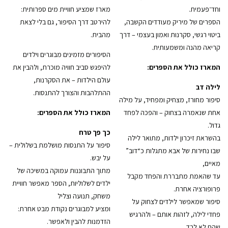
וחד־פעמית.
מארז שמציע חוויית מים ספרותית:
הספרים של מיריק מעודדים הקשבה,
להירטב דרך הסיפור, גם בלי לצאת
ביטוי רגשי, סקרנות ואמון בעצמי – דרך
מהבית.
קריאה מהנה ומשמעותית.
הסיפורים מזמינים מבוגרים וילדים
המארז כולל את הספרים:
להיפגש סביב חוויה מוכרת, ולהבין את
עולם הילדות – את הסקרנות,
לילה דב
ההתלהבות והצורך להתנסות.
סיפור מחורז, מצחיק ומפחיד, על מילה
אחת שנאמרה בצחוק – והפכה לפחד
המארז כולל את הספרים:
גדול.
כך פך טרח
בהשראת זיכרון ילדות, מתואר לילה
סיפור על התנסות מושלמת בשלולית –
שבו נחירות של אבא מתגלות כ“דוב”
על יבש.
מאיים,
מתוך התבוננות עמוקה במשיכה של
עד שהאמת מתבררת והפחד מקבל
ילדים לשלוליות, הספר מאפשר חוויית
פרופורציה אחרת.
משחק, תנועה וצליל
סיפור שמאפשר לילדים לצחוק על
ומציע למבוגרים נקודת מבט אחרת:
פחדי לילה, לזהות אותם – ולהרגיש
הזדמנות להבין ולאפשר.
שהם לא לבד.