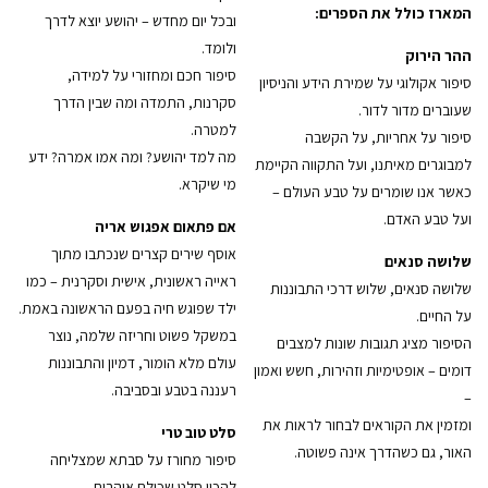
המארז כולל את הספרים:
ובכל יום מחדש – יהושע יוצא לדרך
ולומד.
ההר הירוק
סיפור חכם ומחזורי על למידה,
סיפור אקולוגי על שמירת הידע והניסיון
סקרנות, התמדה ומה שבין הדרך
שעוברים מדור לדור.
למטרה.
סיפור על אחריות, על הקשבה
מה למד יהושע? ומה אמו אמרה? ידע
למבוגרים מאיתנו, ועל התקווה הקיימת
מי שיקרא.
כאשר אנו שומרים על טבע העולם –
ועל טבע האדם.
אם פתאום אפגוש אריה
אוסף שירים קצרים שנכתבו מתוך
שלושה סנאים
ראייה ראשונית, אישית וסקרנית – כמו
שלושה סנאים, שלוש דרכי התבוננות
ילד שפוגש חיה בפעם הראשונה באמת.
על החיים.
במשקל פשוט וחריזה שלמה, נוצר
הסיפור מציג תגובות שונות למצבים
עולם מלא הומור, דמיון והתבוננות
דומים – אופטימיות וזהירות, חשש ואמון
רעננה בטבע ובסביבה.
–
ומזמין את הקוראים לבחור לראות את
סלט טוב טרי
האור, גם כשהדרך אינה פשוטה.
סיפור מחורז על סבתא שמצליחה
להכין סלט שכולם אוהבים.