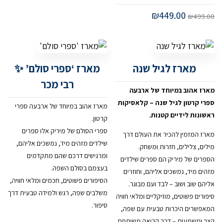
המחיר
המחיר
₪
449.00
₪
499.00
המקורי
הנוכחי
היה:
הוא:
₪449.00.
₪499.00.
מארז לגיל שנה
מארז ‘ספרי סולם’ ✨
רבי מכר
מארז אהוב במיוחד של ארבעה
ספרי קרטון לגיל שנה – קלאסיקות
מארז אהוב במיוחד של ארבעה ספרי
ראשונות לידיים קטנות.
קרטון.
ספרי הסולם של מיריק אלו ספרים
מארז המזמין להכיר את העולם דרך
שילדים מזהים מיד, נמשכים אליהם,
מילים, צלילים, חזרות ומשחק.
ומרגישים דרכם שהם מתקדמים
הספרים של מיריק הם ספרים שילדים
בעצמם בסולם השפה.
מזהים מיד, נמשכים אליהם, וחוזרים
הסיפורים פשוטים, חכמים ומלאי חוויה,
אליהם שוב ושוב – לבד ועם מבוגר.
משלבים שפה, רגש ולמידה טבעית דרך
סיפורים פשוטים, מוזיקליים ומלאי חוויה
סיפור.
המאפשרים היכרות טבעית עם שפה,
קצב ומשמעות – דרך קריאה משותפת.