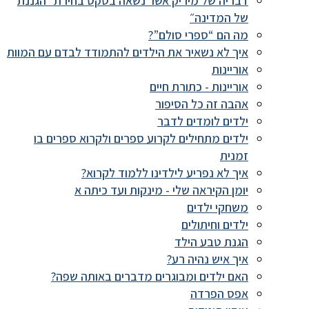
דבריה של מיריק אשר נשאה בטקס בחירת ״הגננת
של המדינה״
מה הם “ספרי סולם”?
איך לא נשאיר את הילדים להתמודד לבדם עם המוות
אוריינות
אוריינות - כתורת חיים
אהבה זה כל הסיפור
ילדים לומדים לדבר
ילדים מתחילים לקרוע ספרים ולקרוא ספרים בו
זמנית
איך לא נפריע לילדינו ללמוד לקרוא?
יומן הקיראה שלי - מינקות ועד כיתה א
משחקי ילדים
ילדים וחיתולים
הגנת טבע הילד
איך איש נהיה רע?
האם ילדים ומבוגרים מדברים באותה שפה?
אפס הפרדה