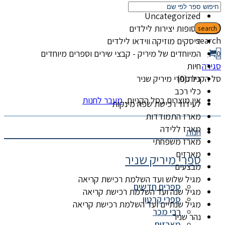
קטגוריות
Uncategorized
אסופות יצירות לילדים
search
search
דיסקים מוזיקה ווידאו לילדים
המיוחדים של מיריק - קבצי שירים וספרים מיוחדים
0
סגירה
חיות
סל הקניות(0)
כל ספרי מיריק שניר
כלי רכב
אין מוצרים בסל הקניות.
מעבר לחנות
לעידוד רכישת שפה מינקות
מארז התמודדות
מארז ללידה
חנות
מארז משפחתי
מארזים
ספרי מיריק שניר
מבצעים
מגיל שלוש ועד השלמת רכישת קריאה
ספרים חדשים
מגיל שנה ועד השלמת רכישת קריאה
ספרי קרטון
מגיל שנתיים ועד השלמת רכישת קריאה
רבי מכר
נהר שניר
מארזים