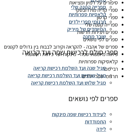
סיפורים על דמיון ומציאות
ספרייה קטנה שלי
ספרי קדיה מולדובסקי
קלאסיות ספרותיות
ספרי קרטון
תרגומי ספרי ילדים
ספרייה קטנה שלי
המיוחדים של מיריק
ספרים ויצירות חדשות
שובר מתנה
ספרים לפי נושאים
ספרים של אהבה - להקראה וקירוב לבבות בין גדולים לקטנים
ספרי סולם לרכישת שפה ועד קריאה
פיתוח מיומנות שפה - מינקות ועד כיתות ראשונות
קלאסיקות ספרותיות
מגיל שנה ועד השלמת רכישת קריאה
רבי מכר
מגיל שנתיים ועד השלמת רכישת קריאה
תרגומי ספרי ילדים
מגיל שלוש ועד השלמת רכישת קריאה
ספרים לפי נושאים
לעידוד רכישת שפה מינקות
התמודדות
לידה