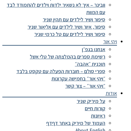
וובינר – איך לא נשאיר ילדות וילדים להתמודד לבד
עם המוות
סיפור ושיר לילדים עם תהין שניר
סיפור, איור ושיר לילדים עם אליאור שניר
סיפור ושיר לילדים עם טל כרמי שניר
ויהי אור
אנחנו בגפ״ן
רשימת ספרים בהמלצתה של טלי אשל
תוכנית ״אהבה״
ספרי סולם – חוברות הפעלה עם טקסט בלבד
״ויהי אור״ בחמישה עקרונות
״ויהי אור״ – צור קשר
אודות
על מיריק שניר
קורות חיים
ראיונות
העמוד של מיריק באתר דףדף
About English