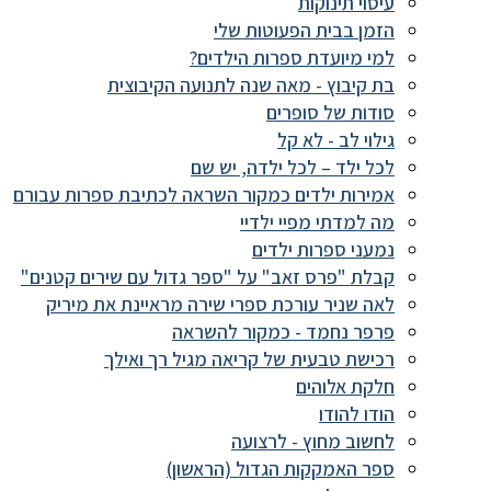
עיסוי תינוקות
הזמן בבית הפעוטות שלי
למי מיועדת ספרות הילדים?
בת קיבוץ - מאה שנה לתנועה הקיבוצית
סודות של סופרים
גילוי לב - לא קל
לכל ילד – לכל ילדה, יש שם
אמירות ילדים כמקור השראה לכתיבת ספרות עבורם
מה למדתי מפיי ילדיי
נמעני ספרות ילדים
קבלת "פרס זאב" על "ספר גדול עם שירים קטנים"
לאה שניר עורכת ספרי שירה מראיינת את מיריק
פרפר נחמד - כמקור להשראה
רכישת טבעית של קריאה מגיל רך ואילך
חלקת אלוהים
הודו להודו
לחשוב מחוץ - לרצועה
ספר האמקקות הגדול (הראשון)