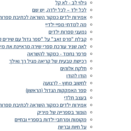
גילוי לב - לא קל
לכל ילד – לכל ילדה, יש שם
אמירות ילדים כמקור השראה לכתיבת ספרות
מה למדתי מפיי ילדיי
נמעני ספרות ילדים
קבלת "פרס זאב" על "ספר גדול עם שירים ק
לאה שניר עורכת ספרי שירה מראיינת את מיר
פרפר נחמד - כמקור להשראה
רכישת טבעית של קריאה מגיל רך ואילך
חלקת אלוהים
הודו להודו
לחשוב מחוץ - לרצועה
ספר האמקקות הגדול (הראשון)
בעצב תלדי
אמירות ילדים כמקור השראה לכתיבת ספרות
הומור בספרייה של מיריק
מקומות ומרחבי ילדות בספריי ובחיים
על חיות ובריות