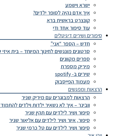
ישרא וישמע
איך אדם נהיה לסופר ילדים?
קונצרט בראשית ברא
עוד סיפור אחד ודי
סיפורים ושירים דיגיטלים
חדש – הספר “אני”
סרטונים מונגשים לחינוך המיוחד – בית איזי 
ספרים מקוונים
מיריק מספרת
שירים ב- spotify
מעמוד הפייסבוק
הרצאות ומפגשים
הרצאות למבוגרים עם מיריק שניר
וובינר – איך לא נשאיר ילדות וילדים להתמוד
סיפור ושיר לילדים עם תהין שניר
סיפור, איור ושיר לילדים עם אליאור שניר
סיפור ושיר לילדים עם טל כרמי שניר
ויהי אור