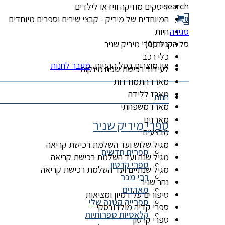
search
דיסקים מוזיקה ווידאו לילדים
המיוחדים של מיריק - קבצי שירים וספרים מיוחדים
0
סגירה
חיות
סל הקניות(0)
כל ספרי מיריק שניר
כלי רכב
אין מוצרים בסל הקניות.
מעבר לחנות
לעידוד רכישת שפה מינקות
מארז התמודדות
מארז ללידה
חנות
מארז משפחתי
מארזים
ספרי מיריק שניר
מבצעים
מגיל שלוש ועד השלמת רכישת קריאה
ספרים חדשים
מגיל שנה ועד השלמת רכישת קריאה
ספרי קרטון
מגיל שנתיים ועד השלמת רכישת קריאה
רבי מכר
נהר שניר
מארזים
סיפורים על דמיון ומציאות
ספרייה קטנה שלי
ספרי קדיה מולדובסקי
קלאסיות ספרותיות
ספרי קרטון