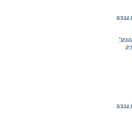
 עבורם
טנים"
יק
 עבורם