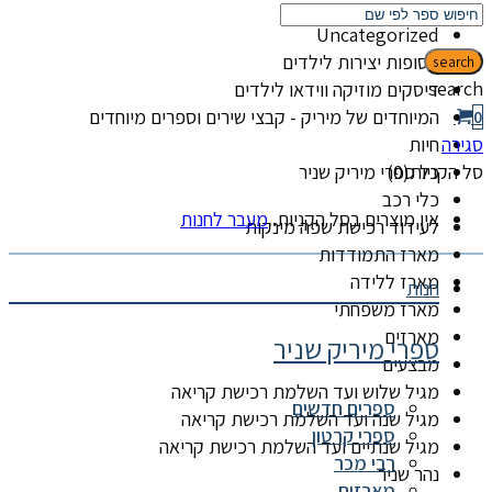
קטגוריות
Uncategorized
אסופות יצירות לילדים
search
search
דיסקים מוזיקה ווידאו לילדים
המיוחדים של מיריק - קבצי שירים וספרים מיוחדים
0
סגירה
חיות
סל הקניות(0)
כל ספרי מיריק שניר
כלי רכב
אין מוצרים בסל הקניות.
מעבר לחנות
לעידוד רכישת שפה מינקות
מארז התמודדות
מארז ללידה
חנות
מארז משפחתי
מארזים
ספרי מיריק שניר
מבצעים
מגיל שלוש ועד השלמת רכישת קריאה
ספרים חדשים
מגיל שנה ועד השלמת רכישת קריאה
ספרי קרטון
מגיל שנתיים ועד השלמת רכישת קריאה
רבי מכר
נהר שניר
מארזים