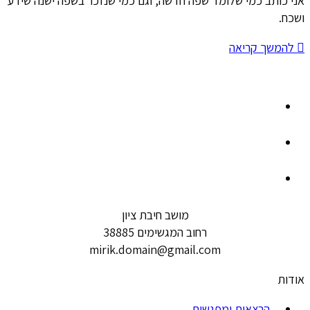
אני כותב כמי שלומד שפה חדשה, וגם כמי שנזכר בשפה ישנה שידע
ושכח.
להמשך קריאה
מושב חיבת ציון
רחוב המגשימים 38885
mirik.domain@gmail.com
אודות
הרצאות ומפגשים