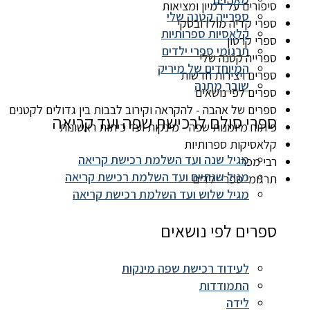
סיפורים על דמיון ומציאות
ספרייה קטנה שלי
ספרי קדיה מולדובסקי
קלאסיות ספרותיות
ספרי קרטון
תרגומי ספרי ילדים
ספרייה קטנה שלי
המיוחדים של מיריק
ספרים ויצירות חדשות
שובר מתנה
ספרים לפי נושאים
ספרים של אהבה - להקראה וקירוב לבבות בין גדולים לקטנים
ספרי סולם לרכישת שפה ועד קריאה
פיתוח מיומנות שפה - מינקות ועד כיתות ראשונות
קלאסיקות ספרותיות
מגיל שנה ועד השלמת רכישת קריאה
רבי מכר
מגיל שנתיים ועד השלמת רכישת קריאה
תרגומי ספרי ילדים
מגיל שלוש ועד השלמת רכישת קריאה
ספרים לפי נושאים
לעידוד רכישת שפה מינקות
התמודדות
לידה