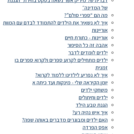
דבריה של מיריק אשר נשאה בטקס בחירת ״הגננת
של המדינה״
מה הם “ספרי סולם”?
איך לא נשאיר את הילדים להתמודד לבדם עם המוות
אוריינות
אוריינות - כתורת חיים
אהבה זה כל הסיפור
ילדים לומדים לדבר
ילדים מתחילים לקרוע ספרים ולקרוא ספרים בו
זמנית
איך לא נפריע לילדינו ללמוד לקרוא?
יומן הקיראה שלי - מינקות ועד כיתה א
משחקי ילדים
ילדים וחיתולים
הגנת טבע הילד
איך איש נהיה רע?
האם ילדים ומבוגרים מדברים באותה שפה?
אפס הפרדה