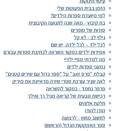
עיסוי תינוקות
הזמן בבית הפעוטות שלי
למי מיועדת ספרות הילדים?
בת קיבוץ - מאה שנה לתנועה הקיבוצית
סודות של סופרים
גילוי לב - לא קל
לכל ילד – לכל ילדה, יש שם
אמירות ילדים כמקור השראה לכתיבת ספרות עבורם
מה למדתי מפיי ילדיי
נמעני ספרות ילדים
קבלת "פרס זאב" על "ספר גדול עם שירים קטנים"
לאה שניר עורכת ספרי שירה מראיינת את מיריק
פרפר נחמד - כמקור להשראה
רכישת טבעית של קריאה מגיל רך ואילך
חלקת אלוהים
הודו להודו
לחשוב מחוץ - לרצועה
ספר האמקקות הגדול (הראשון)