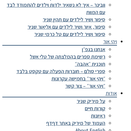
וובינר – איך לא נשאיר ילדות וילדים להתמודד לבד
עם המוות
סיפור ושיר לילדים עם תהין שניר
סיפור, איור ושיר לילדים עם אליאור שניר
סיפור ושיר לילדים עם טל כרמי שניר
ויהי אור
אנחנו בגפ״ן
רשימת ספרים בהמלצתה של טלי אשל
תוכנית ״אהבה״
ספרי סולם – חוברות הפעלה עם טקסט בלבד
״ויהי אור״ בחמישה עקרונות
״ויהי אור״ – צור קשר
אודות
על מיריק שניר
קורות חיים
ראיונות
העמוד של מיריק באתר דףדף
About English