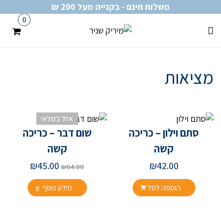
משלוח חינם - בקנייה מעל 200 ₪
0
מציאות
אזל במלאי
סתם וילון – כריכה
שום דבר – כריכה
קשה
קשה
המחיר
המחיר
₪
45.00
₪
42.00
₪
64.00
המקורי
הנוכחי
היה:
הוא:
הוספה לסל
מידע נוסף
₪45.00.
₪64.00.