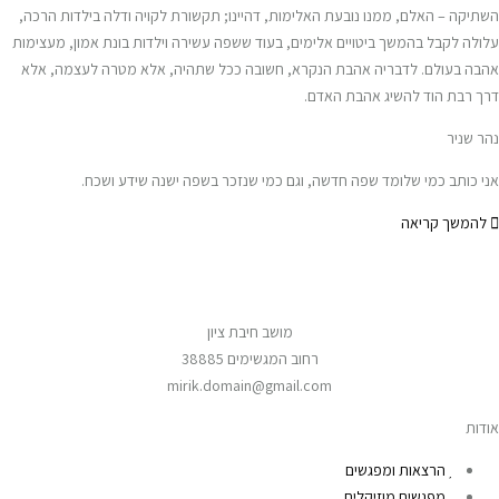
השתיקה – האלם, ממנו נובעת האלימות, דהיינו; תקשורת לקויה ודלה בילדות הרכה,
עלולה לקבל בהמשך ביטויים אלימים, בעוד ששפה עשירה וילדות בונת אמון, מעצימות
אהבה בעולם. לדבריה אהבת הנקרא, חשובה ככל שתהיה, אלא מטרה לעצמה, אלא
דרך רבת הוד להשיג אהבת האדם.
נהר שניר
אני כותב כמי שלומד שפה חדשה, וגם כמי שנזכר בשפה ישנה שידע ושכח.
להמשך קריאה
מושב חיבת ציון
רחוב המגשימים 38885
mirik.domain@gmail.com
אודות
הרצאות ומפגשים
מפגשים מוזיקלים