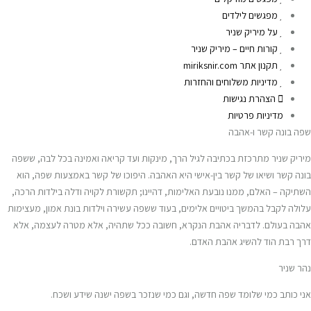
מפגשים לילדים
על מיריק שניר
קורות חיים – מיריק שניר
תקנון אתר miriksnir.com
מדיניות משלוחים והחזרות
הצהרת נגישות
מדיניות פרטיות
שפה בונה קשר ו-אהבה
מיריק שניר מתרכזת בכתיבה לגיל הרך, מינקות ועד קריאה ואמינה בכל לבה, ששפה
בונה קשר ושיאו של קשר בין-אישי היא האהבה. היפוכו של קשר באמצעות שפה, הוא
השתיקה – האלם, ממנו נובעת האלימות, דהיינו; תקשורת לקויה ודלה בילדות הרכה,
עלולה לקבל בהמשך ביטויים אלימים, בעוד ששפה עשירה וילדות בונת אמון, מעצימות
אהבה בעולם. לדבריה אהבת הנקרא, חשובה ככל שתהיה, אלא מטרה לעצמה, אלא
דרך רבת הוד להשיג אהבת האדם.
נהר שניר
אני כותב כמי שלומד שפה חדשה, וגם כמי שנזכר בשפה ישנה שידע ושכח.