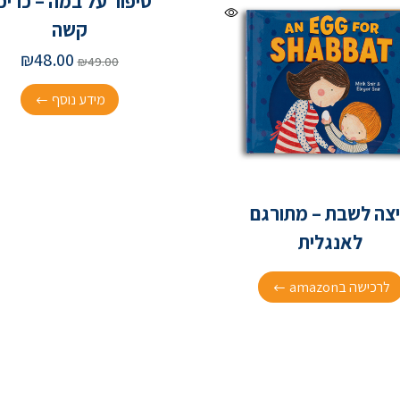
סיפור על במה – כריכ
קשה
₪
48.00
₪
49.00
מידע נוסף
צה לשבת – מתורגם
לאנגלית
לרכישה בamazon