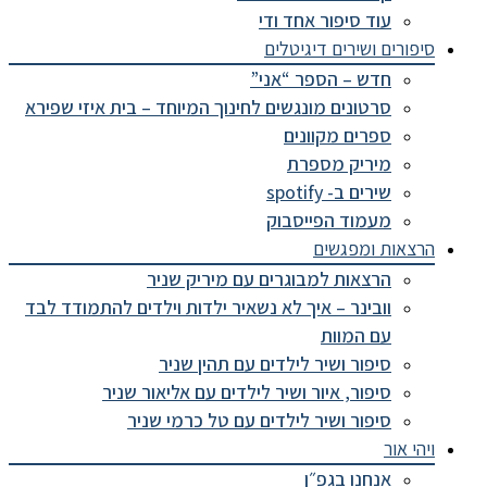
עוד סיפור אחד ודי
סיפורים ושירים דיגיטלים
חדש – הספר “אני”
סרטונים מונגשים לחינוך המיוחד – בית איזי שפירא
ספרים מקוונים
מיריק מספרת
שירים ב- spotify
מעמוד הפייסבוק
הרצאות ומפגשים
הרצאות למבוגרים עם מיריק שניר
וובינר – איך לא נשאיר ילדות וילדים להתמודד לבד
עם המוות
סיפור ושיר לילדים עם תהין שניר
סיפור, איור ושיר לילדים עם אליאור שניר
סיפור ושיר לילדים עם טל כרמי שניר
ויהי אור
אנחנו בגפ״ן