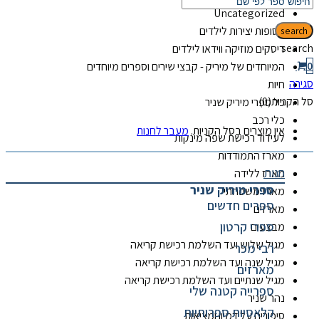
Uncategorized
אסופות יצירות לילדים
search
search
דיסקים מוזיקה ווידאו לילדים
0
המיוחדים של מיריק - קבצי שירים וספרים מיוחדים
סגירה
חיות
סל הקניות(0)
כל ספרי מיריק שניר
כלי רכב
אין מוצרים בסל הקניות.
מעבר לחנות
לעידוד רכישת שפה מינקות
מארז התמודדות
חנות
מארז ללידה
ספרי מיריק שניר
מארז משפחתי
ספרים חדשים
מארזים
ספרי קרטון
מבצעים
מגיל שלוש ועד השלמת רכישת קריאה
רבי מכר
מגיל שנה ועד השלמת רכישת קריאה
מארזים
מגיל שנתיים ועד השלמת רכישת קריאה
ספרייה קטנה שלי
נהר שניר
קלאסיות ספרותיות
סיפורים על דמיון ומציאות