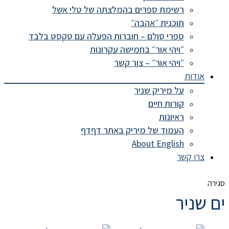
רשימת ספרים בהמלצתה של טלי אשל
תוכנית ״אהבה״
ספרי סולם – חוברות הפעלה עם טקסט בלבד
״ויהי אור״ בחמישה עקרונות
״ויהי אור״ – צור קשר
אודות
על מיריק שניר
קורות חיים
ראיונות
העמוד של מיריק באתר דףדף
About English
צרו קשר
סגירה
ים שניר