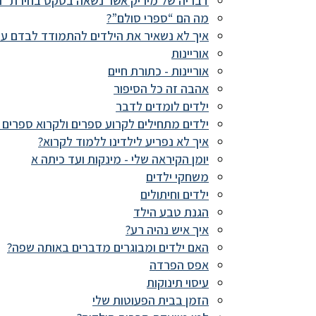
דבריה של מיריק אשר נשאה בטקס בחירת ״ה
מה הם “ספרי סולם”?
איך לא נשאיר את הילדים להתמודד לבדם עם
אוריינות
אוריינות - כתורת חיים
אהבה זה כל הסיפור
ילדים לומדים לדבר
ילדים מתחילים לקרוע ספרים ולקרוא ספרים ב
איך לא נפריע לילדינו ללמוד לקרוא?
יומן הקיראה שלי - מינקות ועד כיתה א
משחקי ילדים
ילדים וחיתולים
הגנת טבע הילד
איך איש נהיה רע?
האם ילדים ומבוגרים מדברים באותה שפה?
אפס הפרדה
עיסוי תינוקות
הזמן בבית הפעוטות שלי