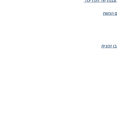
גננת של המדינה״
 המוות
ו זמנית