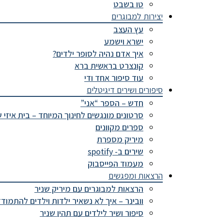
טו בשבט
יצירות למבוגרים
עץ העצב
ישרא וישמע
איך אדם נהיה לסופר ילדים?
קונצרט בראשית ברא
עוד סיפור אחד ודי
סיפורים ושירים דיגיטלים
חדש – הספר “אני”
סרטונים מונגשים לחינוך המיוחד – בית איזי 
ספרים מקוונים
מיריק מספרת
שירים ב- spotify
מעמוד הפייסבוק
הרצאות ומפגשים
הרצאות למבוגרים עם מיריק שניר
וובינר – איך לא נשאיר ילדות וילדים להתמוד
סיפור ושיר לילדים עם תהין שניר