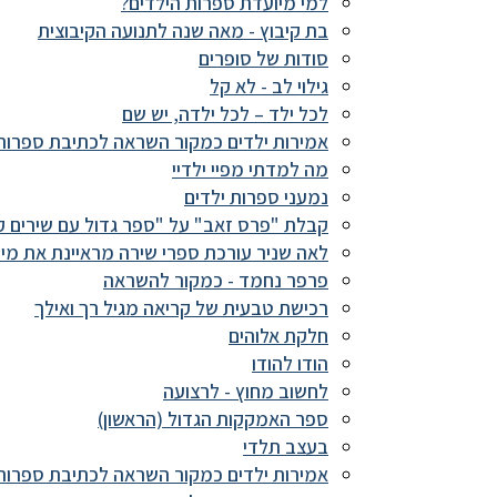
למי מיועדת ספרות הילדים?
בת קיבוץ - מאה שנה לתנועה הקיבוצית
סודות של סופרים
גילוי לב - לא קל
לכל ילד – לכל ילדה, יש שם
אמירות ילדים כמקור השראה לכתיבת ספרות
מה למדתי מפיי ילדיי
נמעני ספרות ילדים
קבלת "פרס זאב" על "ספר גדול עם שירים ק
לאה שניר עורכת ספרי שירה מראיינת את מיר
פרפר נחמד - כמקור להשראה
רכישת טבעית של קריאה מגיל רך ואילך
חלקת אלוהים
הודו להודו
לחשוב מחוץ - לרצועה
ספר האמקקות הגדול (הראשון)
בעצב תלדי
אמירות ילדים כמקור השראה לכתיבת ספרות