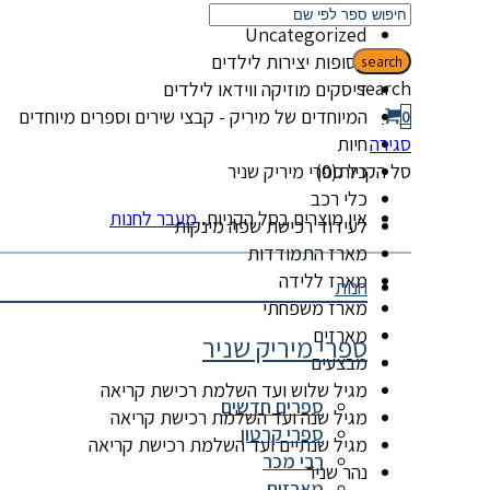
קטגוריות
Uncategorized
אסופות יצירות לילדים
search
search
דיסקים מוזיקה ווידאו לילדים
המיוחדים של מיריק - קבצי שירים וספרים מיוחדים
0
סגירה
חיות
סל הקניות(0)
כל ספרי מיריק שניר
כלי רכב
אין מוצרים בסל הקניות.
מעבר לחנות
לעידוד רכישת שפה מינקות
מארז התמודדות
מארז ללידה
חנות
מארז משפחתי
מארזים
ספרי מיריק שניר
מבצעים
מגיל שלוש ועד השלמת רכישת קריאה
ספרים חדשים
מגיל שנה ועד השלמת רכישת קריאה
ספרי קרטון
מגיל שנתיים ועד השלמת רכישת קריאה
רבי מכר
נהר שניר
מארזים