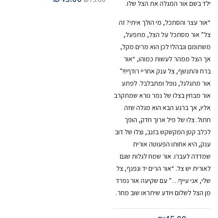
ילד בשם אור המגלה את הצל שלו.
“אור עצר והסתכל, מי הולך איתי? זה
צל” אור מסתכל על הצל, מתפעל,
משתומם ונבהל! לכן הוא מרים מקל,
אך הצל ממהר לעשות כמוהו, “אור
ברח והתנשף, צל ענק אחריי רודף!!!”
אור מתגלגל, נופל ומתבלבל. לפתע
אור מבחין בצלו של נמר נורא שמתקרב
אליו, אך ברגע הבא הוא מגלה שזה
חתול. צלו של פיל ארוך חדק, הופך
לכלב קטן המקשקש בזנב, וצלו של דוב
ענק, היא אחותו הפעוטה אורית
שמדדה לעברו. אור שמח לגלות שגם
לאורית יש צל. “אור הרים יד ונפנף, צל
שלי, אני עייף…” עם שקיעה אור נפרד
מן הצל לשלום ויודע שיתראו שוב מחר.