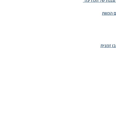
גננת של המדינה״
 המוות
ו זמנית