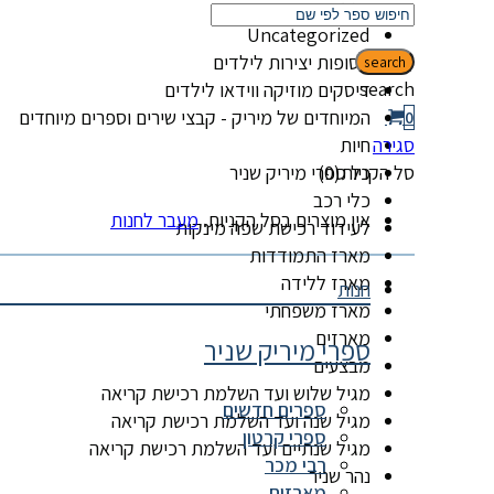
קטגוריות
Uncategorized
אסופות יצירות לילדים
search
search
דיסקים מוזיקה ווידאו לילדים
המיוחדים של מיריק - קבצי שירים וספרים מיוחדים
0
סגירה
חיות
סל הקניות(0)
כל ספרי מיריק שניר
כלי רכב
אין מוצרים בסל הקניות.
מעבר לחנות
לעידוד רכישת שפה מינקות
מארז התמודדות
מארז ללידה
חנות
מארז משפחתי
מארזים
ספרי מיריק שניר
מבצעים
מגיל שלוש ועד השלמת רכישת קריאה
ספרים חדשים
מגיל שנה ועד השלמת רכישת קריאה
ספרי קרטון
מגיל שנתיים ועד השלמת רכישת קריאה
רבי מכר
נהר שניר
מארזים