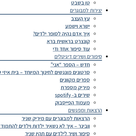
טו בשבט
יצירות למבוגרים
עץ העצב
ישרא וישמע
איך אדם נהיה לסופר ילדים?
קונצרט בראשית ברא
עוד סיפור אחד ודי
סיפורים ושירים דיגיטלים
חדש – הספר “אני”
סרטונים מונגשים לחינוך המיוחד – בית איזי 
ספרים מקוונים
מיריק מספרת
שירים ב- spotify
מעמוד הפייסבוק
הרצאות ומפגשים
הרצאות למבוגרים עם מיריק שניר
וובינר – איך לא נשאיר ילדות וילדים להתמוד
סיפור ושיר לילדים עם תהין שניר