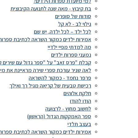
למי מיועדת ספרות הילדים?
בת קיבוץ - מאה שנה לתנועה הקיבוצית
סודות של סופרים
גילוי לב - לא קל
לכל ילד – לכל ילדה, יש שם
אמירות ילדים כמקור השראה לכתיבת ספרות
מה למדתי מפיי ילדיי
נמעני ספרות ילדים
קבלת "פרס זאב" על "ספר גדול עם שירים ק
לאה שניר עורכת ספרי שירה מראיינת את מיר
פרפר נחמד - כמקור להשראה
רכישת טבעית של קריאה מגיל רך ואילך
חלקת אלוהים
הודו להודו
לחשוב מחוץ - לרצועה
ספר האמקקות הגדול (הראשון)
בעצב תלדי
אמירות ילדים כמקור השראה לכתיבת ספרות