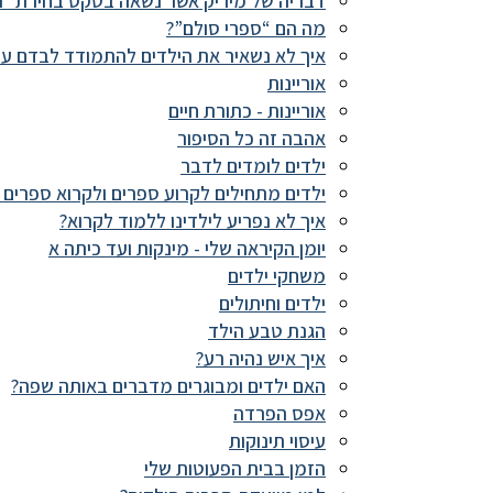
דבריה של מיריק אשר נשאה בטקס בחירת ״ה
מה הם “ספרי סולם”?
איך לא נשאיר את הילדים להתמודד לבדם עם
אוריינות
אוריינות - כתורת חיים
אהבה זה כל הסיפור
ילדים לומדים לדבר
ילדים מתחילים לקרוע ספרים ולקרוא ספרים ב
איך לא נפריע לילדינו ללמוד לקרוא?
יומן הקיראה שלי - מינקות ועד כיתה א
משחקי ילדים
ילדים וחיתולים
הגנת טבע הילד
איך איש נהיה רע?
האם ילדים ומבוגרים מדברים באותה שפה?
אפס הפרדה
עיסוי תינוקות
הזמן בבית הפעוטות שלי