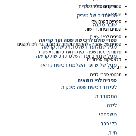
תרגומי ספרי ילדים
רי קדיה מולדובסקי
רי קרטון
המיוחדים של מיריק
רייה קטנה שלי
שובר מתנה
רים ויצירות חדשות
רים לפי נושאים
ספרי סולם לרכישת שפה ועד קריאה
רים של אהבה - להקראה וקירוב לבבות בין גדולים לקטנים
מגיל שנה ועד השלמת רכישת קריאה
תוח מיומנות שפה - מינקות ועד כיתות ראשונות
מגיל שנתיים ועד השלמת רכישת קריאה
אסיקות ספרותיות
מגיל שלוש ועד השלמת רכישת קריאה
י מכר
גומי ספרי ילדים
ספרים לפי נושאים
לעידוד רכישת שפה מינקות
התמודדות
לידה
משפחתי
כלי רכב
חיות