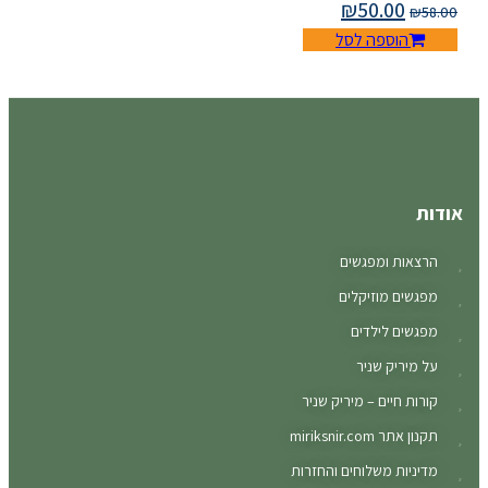
₪
50.00
₪
הוספה לסל
אות ומפגשים
שים מוזיקלים
שים לילדים
מיריק שניר
ות חיים – מיריק שניר
אתר miriksnir.com
ניות משלוחים והחזרות