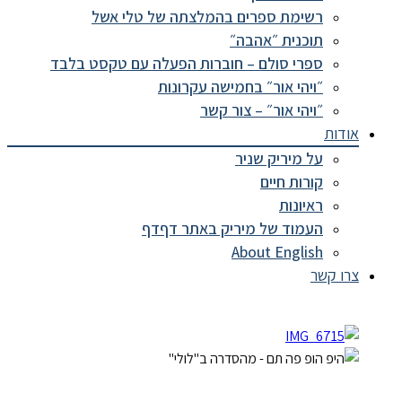
רשימת ספרים בהמלצתה של טלי אשל
תוכנית ״אהבה״
ספרי סולם – חוברות הפעלה עם טקסט בלבד
״ויהי אור״ בחמישה עקרונות
״ויהי אור״ – צור קשר
דות
על מיריק שניר
קורות חיים
ראיונות
העמוד של מיריק באתר דףדף
About English
ו קשר