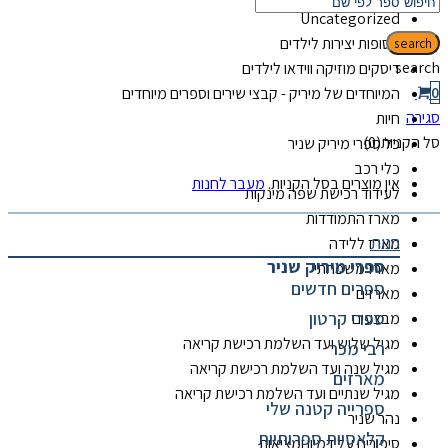
Uncategoriz
ופות יצירות לילדים
קים מוזיקה ווידאו לילדים
יוחדים של מיריק - קבצי שירים וספרים מיוחדים
ות
0)
 ספרי מיריק שניר
י רכב
ן מוצרים בסל הקניות.
מעבר לחנות
ידוד רכישת שפה מינקות
רז התמודדות
ות
רז ללידה
ספרי מיריק שניר
רז משפחתי
ספרים חדשים
רזים
ספרי קרטון
צעים
יל שלוש ועד השלמת רכישת קריאה
רבי מכר
יל שנה ועד השלמת רכישת קריאה
מארזים
יל שנתיים ועד השלמת רכישת קריאה
ספרייה קטנה שלי
ר שניר
קלאסיות ספרותיות
ורים על דמיון ומציאות