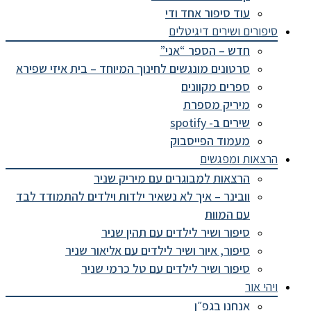
עוד סיפור אחד ודי
פורים ושירים דיגיטלים
חדש – הספר “אני”
סרטונים מונגשים לחינוך המיוחד – בית איזי שפירא
ספרים מקוונים
מיריק מספרת
שירים ב- spotify
מעמוד הפייסבוק
צאות ומפגשים
הרצאות למבוגרים עם מיריק שניר
וובינר – איך לא נשאיר ילדות וילדים להתמודד לבד
עם המוות
סיפור ושיר לילדים עם תהין שניר
סיפור, איור ושיר לילדים עם אליאור שניר
סיפור ושיר לילדים עם טל כרמי שניר
י אור
אנחנו בגפ״ן