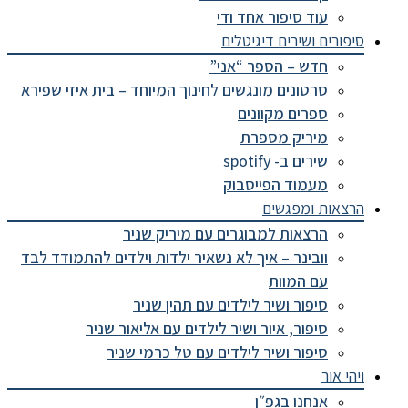
עוד סיפור אחד ודי
סיפורים ושירים דיגיטלים
חדש – הספר “אני”
סרטונים מונגשים לחינוך המיוחד – בית איזי שפירא
ספרים מקוונים
מיריק מספרת
שירים ב- spotify
מעמוד הפייסבוק
הרצאות ומפגשים
הרצאות למבוגרים עם מיריק שניר
וובינר – איך לא נשאיר ילדות וילדים להתמודד לבד
עם המוות
סיפור ושיר לילדים עם תהין שניר
סיפור, איור ושיר לילדים עם אליאור שניר
סיפור ושיר לילדים עם טל כרמי שניר
ויהי אור
אנחנו בגפ״ן