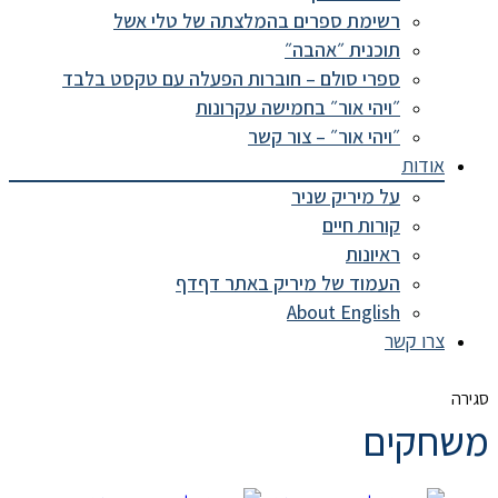
רשימת ספרים בהמלצתה של טלי אשל
תוכנית ״אהבה״
ספרי סולם – חוברות הפעלה עם טקסט בלבד
״ויהי אור״ בחמישה עקרונות
״ויהי אור״ – צור קשר
אודות
על מיריק שניר
קורות חיים
ראיונות
העמוד של מיריק באתר דףדף
About English
צרו קשר
סגירה
משחקים