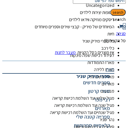
Uncategorized
אסופות יצירות לילדים
search
search
דיסקים מוזיקה ווידאו לילדים
0
המיוחדים של מיריק - קבצי שירים וספרים מיוחדים
סגירה
חיות
סל הקניות(0)
כל ספרי מיריק שניר
כלי רכב
אין מוצרים בסל הקניות.
מעבר לחנות
לעידוד רכישת שפה מינקות
מארז התמודדות
חנות
מארז ללידה
ספרי מיריק שניר
מארז משפחתי
ספרים חדשים
מארזים
ספרי קרטון
מבצעים
מגיל שלוש ועד השלמת רכישת קריאה
רבי מכר
מגיל שנה ועד השלמת רכישת קריאה
מארזים
מגיל שנתיים ועד השלמת רכישת קריאה
ספרייה קטנה שלי
נהר שניר
קלאסיות ספרותיות
סיפורים על דמיון ומציאות