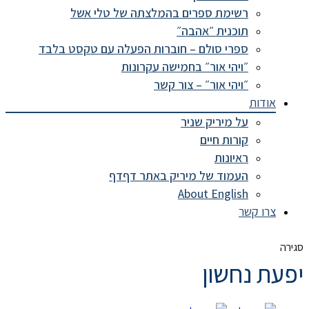
רשימת ספרים בהמלצתה של טלי אשל
תוכנית ״אהבה״
ספרי סולם – חוברות הפעלה עם טקסט בלבד
״ויהי אור״ בחמישה עקרונות
״ויהי אור״ – צור קשר
אודות
על מיריק שניר
קורות חיים
ראיונות
העמוד של מיריק באתר דףדף
About English
צרו קשר
סגירה
יפעת נחשון