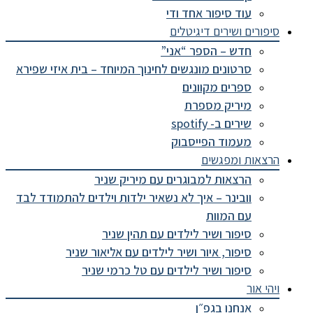
עוד סיפור אחד ודי
סיפורים ושירים דיגיטלים
חדש – הספר “אני”
סרטונים מונגשים לחינוך המיוחד – בית איזי שפירא
ספרים מקוונים
מיריק מספרת
שירים ב- spotify
מעמוד הפייסבוק
הרצאות ומפגשים
הרצאות למבוגרים עם מיריק שניר
וובינר – איך לא נשאיר ילדות וילדים להתמודד לבד
עם המוות
סיפור ושיר לילדים עם תהין שניר
סיפור, איור ושיר לילדים עם אליאור שניר
סיפור ושיר לילדים עם טל כרמי שניר
ויהי אור
אנחנו בגפ״ן