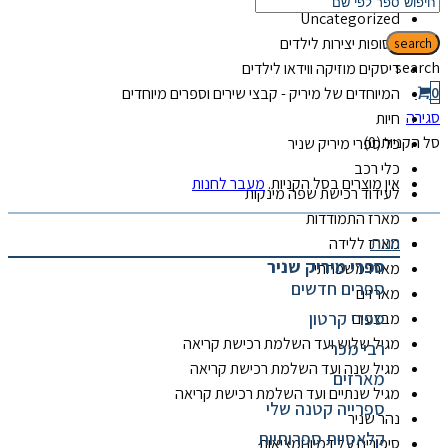
Uncategorized
אסופות יצירות לילדים
search
search
דיסקים מוזיקה ווידאו לילדים
0
המיוחדים של מיריק - קבצי שירים וספרים מיוחדים
סגירה
חיות
סל הקניות(0)
כל ספרי מיריק שניר
כלי רכב
אין מוצרים בסל הקניות.
מעבר לחנות
לעידוד רכישת שפה מינקות
מארז התמודדות
חנות
מארז ללידה
ספרי מיריק שניר
מארז משפחתי
ספרים חדשים
מארזים
ספרי קרטון
מבצעים
מגיל שלוש ועד השלמת רכישת קריאה
רבי מכר
מגיל שנה ועד השלמת רכישת קריאה
מארזים
מגיל שנתיים ועד השלמת רכישת קריאה
ספרייה קטנה שלי
נהר שניר
קלאסיות ספרותיות
סיפורים על דמיון ומציאות