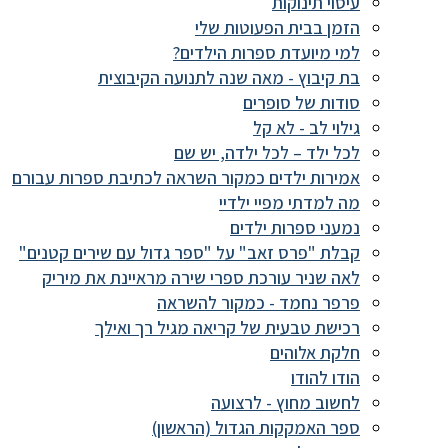
עיסוי תינוקות
הזמן בבית הפעוטות שלי
למי מיועדת ספרות הילדים?
בת קיבוץ - מאה שנה לתנועה הקיבוצית
סודות של סופרים
גילוי לב - לא קל
לכל ילד – לכל ילדה, יש שם
אמירות ילדים כמקור השראה לכתיבת ספרות עבורם
מה למדתי מפיי ילדיי
נמעני ספרות ילדים
קבלת "פרס זאב" על "ספר גדול עם שירים קטנים"
לאה שניר עורכת ספרי שירה מראיינת את מיריק
פרפר נחמד - כמקור להשראה
רכישת טבעית של קריאה מגיל רך ואילך
חלקת אלוהים
הודו להודו
לחשוב מחוץ - לרצועה
ספר האמקקות הגדול (הראשון)