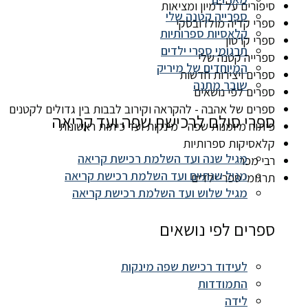
סיפורים על דמיון ומציאות
ספרייה קטנה שלי
ספרי קדיה מולדובסקי
קלאסיות ספרותיות
ספרי קרטון
תרגומי ספרי ילדים
ספרייה קטנה שלי
המיוחדים של מיריק
ספרים ויצירות חדשות
שובר מתנה
ספרים לפי נושאים
ספרים של אהבה - להקראה וקירוב לבבות בין גדולים לקטנים
ספרי סולם לרכישת שפה ועד קריאה
פיתוח מיומנות שפה - מינקות ועד כיתות ראשונות
קלאסיקות ספרותיות
מגיל שנה ועד השלמת רכישת קריאה
רבי מכר
מגיל שנתיים ועד השלמת רכישת קריאה
תרגומי ספרי ילדים
מגיל שלוש ועד השלמת רכישת קריאה
ספרים לפי נושאים
לעידוד רכישת שפה מינקות
התמודדות
לידה