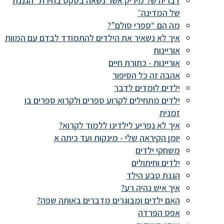
דבריה של מיריק אשר נשאה בטקס בחירת ״הגננת
של המדינה״
מה הם “ספרי סולם”?
איך לא נשאיר את הילדים להתמודד לבדם עם המוות
אוריינות
אוריינות - כתורת חיים
אהבה זה כל הסיפור
ילדים לומדים לדבר
ילדים מתחילים לקרוע ספרים ולקרוא ספרים בו
זמנית
איך לא נפריע לילדינו ללמוד לקרוא?
יומן הקיראה שלי - מינקות ועד כיתה א
משחקי ילדים
ילדים וחיתולים
הגנת טבע הילד
איך איש נהיה רע?
האם ילדים ומבוגרים מדברים באותה שפה?
אפס הפרדה