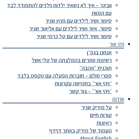
וובינר – איך לא נשאיר ילדות וילדים להתמודד לבד
עם המוות
סיפור ושיר לילדים עם תהין שניר
סיפור, איור ושיר לילדים עם אליאור שניר
סיפור ושיר לילדים עם טל כרמי שניר
ויהי אור
אנחנו בגפ״ן
רשימת ספרים בהמלצתה של טלי אשל
תוכנית ״אהבה״
ספרי סולם – חוברות הפעלה עם טקסט בלבד
״ויהי אור״ בחמישה עקרונות
״ויהי אור״ – צור קשר
אודות
על מיריק שניר
קורות חיים
ראיונות
העמוד של מיריק באתר דףדף
About English