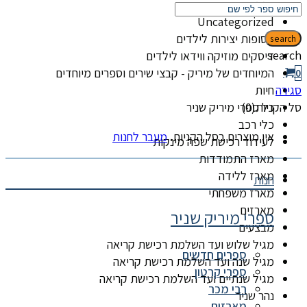
קטגוריות
Uncategorized
אסופות יצירות לילדים
search
search
דיסקים מוזיקה ווידאו לילדים
המיוחדים של מיריק - קבצי שירים וספרים מיוחדים
0
סגירה
חיות
סל הקניות(0)
כל ספרי מיריק שניר
כלי רכב
אין מוצרים בסל הקניות.
מעבר לחנות
לעידוד רכישת שפה מינקות
מארז התמודדות
מארז ללידה
חנות
מארז משפחתי
מארזים
ספרי מיריק שניר
מבצעים
מגיל שלוש ועד השלמת רכישת קריאה
ספרים חדשים
מגיל שנה ועד השלמת רכישת קריאה
ספרי קרטון
מגיל שנתיים ועד השלמת רכישת קריאה
רבי מכר
נהר שניר
מארזים