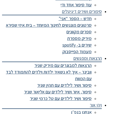
עוד סיפור אחד ודי
סיפורים ושירים דיגיטלים
חדש – הספר “אני”
סרטונים מונגשים לחינוך המיוחד – בית איזי שפירא
ספרים מקוונים
מיריק מספרת
שירים ב- spotify
מעמוד הפייסבוק
הרצאות ומפגשים
הרצאות למבוגרים עם מיריק שניר
וובינר – איך לא נשאיר ילדות וילדים להתמודד לבד
עם המוות
סיפור ושיר לילדים עם תהין שניר
סיפור, איור ושיר לילדים עם אליאור שניר
סיפור ושיר לילדים עם טל כרמי שניר
ויהי אור
אנחנו בגפ״ן