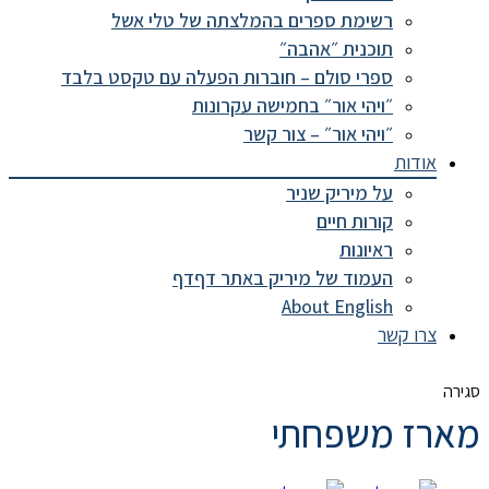
רשימת ספרים בהמלצתה של טלי אשל
תוכנית ״אהבה״
ספרי סולם – חוברות הפעלה עם טקסט בלבד
״ויהי אור״ בחמישה עקרונות
״ויהי אור״ – צור קשר
אודות
על מיריק שניר
קורות חיים
ראיונות
העמוד של מיריק באתר דףדף
About English
צרו קשר
סגירה
מארז משפחתי