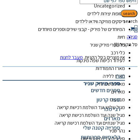
Uncategorized
אסופות יצירות לילדים
search
search
דיסקים מוזיקה ווידאו לילדים
0
המיוחדים של מיריק - קבצי שירים וספרים מיוחדים
סגירה
חיות
סל הקניות(0)
כל ספרי מיריק שניר
כלי רכב
אין מוצרים בסל הקניות.
מעבר לחנות
לעידוד רכישת שפה מינקות
מארז התמודדות
חנות
מארז ללידה
ספרי מיריק שניר
מארז משפחתי
ספרים חדשים
מארזים
ספרי קרטון
מבצעים
מגיל שלוש ועד השלמת רכישת קריאה
רבי מכר
מגיל שנה ועד השלמת רכישת קריאה
מארזים
מגיל שנתיים ועד השלמת רכישת קריאה
ספרייה קטנה שלי
נהר שניר
קלאסיות ספרותיות
סיפורים על דמיון ומציאות