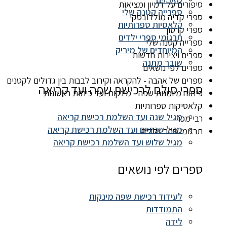
סיפורים על דמיון ומציאות
ספרייה קטנה שלי
ספרי קדיה מולדובסקי
קלאסיות ספרותיות
ספרי קרטון
תרגומי ספרי ילדים
ספרייה קטנה שלי
המיוחדים של מיריק
ספרים ויצירות חדשות
שובר מתנה
ספרים לפי נושאים
ספרים של אהבה - להקראה וקירוב לבבות בין גדולים לקטנים
ספרי סולם לרכישת שפה ועד קריאה
פיתוח מיומנות שפה - מינקות ועד כיתות ראשונות
קלאסיקות ספרותיות
מגיל שנה ועד השלמת רכישת קריאה
רבי מכר
מגיל שנתיים ועד השלמת רכישת קריאה
תרגומי ספרי ילדים
מגיל שלוש ועד השלמת רכישת קריאה
ספרים לפי נושאים
לעידוד רכישת שפה מינקות
התמודדות
לידה