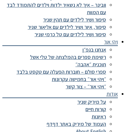
וובינר – איך לא נשאיר ילדות וילדים להתמודד לבד
עם המוות
סיפור ושיר לילדים עם תהין שניר
סיפור, איור ושיר לילדים עם אליאור שניר
סיפור ושיר לילדים עם טל כרמי שניר
ויהי אור
אנחנו בגפ״ן
רשימת ספרים בהמלצתה של טלי אשל
תוכנית ״אהבה״
ספרי סולם – חוברות הפעלה עם טקסט בלבד
״ויהי אור״ בחמישה עקרונות
״ויהי אור״ – צור קשר
אודות
על מיריק שניר
קורות חיים
ראיונות
העמוד של מיריק באתר דףדף
About English