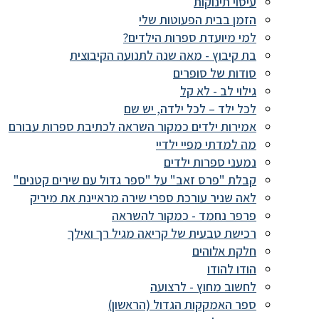
עיסוי תינוקות
הזמן בבית הפעוטות שלי
למי מיועדת ספרות הילדים?
בת קיבוץ - מאה שנה לתנועה הקיבוצית
סודות של סופרים
גילוי לב - לא קל
לכל ילד – לכל ילדה, יש שם
אמירות ילדים כמקור השראה לכתיבת ספרות עבורם
מה למדתי מפיי ילדיי
נמעני ספרות ילדים
קבלת "פרס זאב" על "ספר גדול עם שירים קטנים"
לאה שניר עורכת ספרי שירה מראיינת את מיריק
פרפר נחמד - כמקור להשראה
רכישת טבעית של קריאה מגיל רך ואילך
חלקת אלוהים
הודו להודו
לחשוב מחוץ - לרצועה
ספר האמקקות הגדול (הראשון)