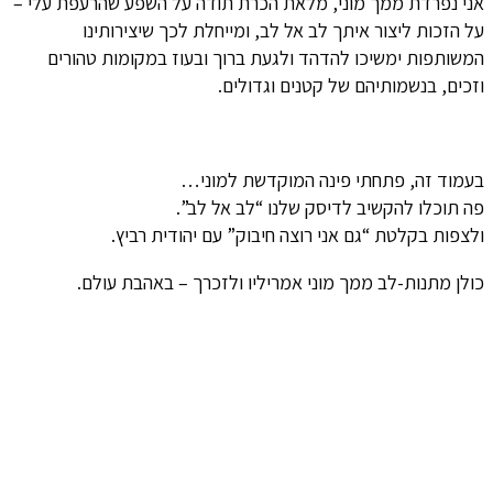
אני נפרדת ממך מוני, מלאת הכרת תודה על השפע שהרעפת עלי –
על הזכות ליצור איתך לב אל לב, ומייחלת לכך שיצירותינו
המשותפות ימשיכו להדהד ולגעת ברוך ובעוז במקומות טהורים
וזכים, בנשמותיהם של קטנים וגדולים.
בעמוד זה, פתחתי פינה המוקדשת למוני…
פה תוכלו להקשיב לדיסק שלנו “לב אל לב”.
ולצפות בקלטת “גם אני רוצה חיבוק” עם יהודית רביץ.
כולן מתנות-לב ממך מוני אמריליו ולזכרך – באהבת עולם.