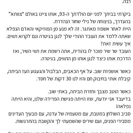
רבה.
ביקרתי בביתך לפני יום הולדתך ה-93, אותו ציינו באולם “צוותא”
בהעדרך, בניצוחה של נילי שחור הנהדרת.
היית לאחר אשפוז מאתגר. זה לא מנע מן המוזיקאי והאדם הנפלא
שאתה ללמד את העובד ההודי שלך לנגן בגיטרה וגם לקרוא תווים.
איך עשית זאת?
העובד שר שיר מוכר לו בהודית, אתה רשמת את תווי השיר, ואז
הדרכת אותו כיצד לנגן אותו מן התווים, בגיטרה.
כאשר אושפזת שוב. על אף הכאבים, הבלבול והגעגוע העז הביתה,
קיבלת אותי בחיבוק חם והיו לנו 30 דקות של חסד.
כאשר הוטב מצבך וחזרת הביתה, באתי שוב.
בדיעבד אני יודעת, שזו הייתה פגישת הפרידה שלנו, והיא הייתה
נפלאה!
סביב השולחן במטבח, עם מטעמיה של עדנה, עם מבעיך העדינים
מסבירי הפנים, ועם שירים שהשמעתי לך והקשבת בהתרגשות.