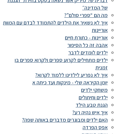
דבריה של מיריק אשר נשאה בטקס בחירת ״הגננת
של המדינה״
מה הם “ספרי סולם”?
איך לא נשאיר את הילדים להתמודד לבדם עם המוות
אוריינות
אוריינות - כתורת חיים
אהבה זה כל הסיפור
ילדים לומדים לדבר
ילדים מתחילים לקרוע ספרים ולקרוא ספרים בו
זמנית
איך לא נפריע לילדינו ללמוד לקרוא?
יומן הקיראה שלי - מינקות ועד כיתה א
משחקי ילדים
ילדים וחיתולים
הגנת טבע הילד
איך איש נהיה רע?
האם ילדים ומבוגרים מדברים באותה שפה?
אפס הפרדה