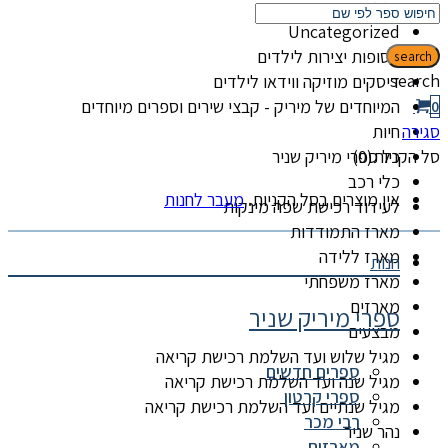
קטגוריות
Uncategorized
אסופות יצירות לילדים
search
search
דיסקים מוזיקה ווידאו לילדים
המיוחדים של מיריק - קבצי שירים וספרים מיוחדים
0
סגירה
חיות
סל הקניות(0)
כל ספרי מיריק שניר
כלי רכב
אין מוצרים בסל הקניות.
מעבר לחנות
לעידוד רכישת שפה מינקות
מארז התמודדות
מארז ללידה
חנות
מארז משפחתי
מארזים
ספרי מיריק שניר
מבצעים
מגיל שלוש ועד השלמת רכישת קריאה
ספרים חדשים
מגיל שנה ועד השלמת רכישת קריאה
ספרי קרטון
מגיל שנתיים ועד השלמת רכישת קריאה
רבי מכר
נהר שניר
מארזים