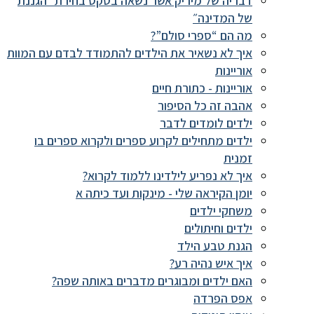
דבריה של מיריק אשר נשאה בטקס בחירת ״הגננת
של המדינה״
מה הם “ספרי סולם”?
איך לא נשאיר את הילדים להתמודד לבדם עם המוות
אוריינות
אוריינות - כתורת חיים
אהבה זה כל הסיפור
ילדים לומדים לדבר
ילדים מתחילים לקרוע ספרים ולקרוא ספרים בו
זמנית
איך לא נפריע לילדינו ללמוד לקרוא?
יומן הקיראה שלי - מינקות ועד כיתה א
משחקי ילדים
ילדים וחיתולים
הגנת טבע הילד
איך איש נהיה רע?
האם ילדים ומבוגרים מדברים באותה שפה?
אפס הפרדה