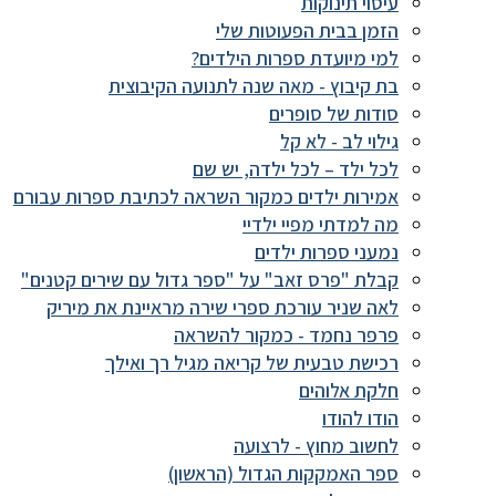
עיסוי תינוקות
הזמן בבית הפעוטות שלי
למי מיועדת ספרות הילדים?
בת קיבוץ - מאה שנה לתנועה הקיבוצית
סודות של סופרים
גילוי לב - לא קל
לכל ילד – לכל ילדה, יש שם
אמירות ילדים כמקור השראה לכתיבת ספרות עבורם
מה למדתי מפיי ילדיי
נמעני ספרות ילדים
קבלת "פרס זאב" על "ספר גדול עם שירים קטנים"
לאה שניר עורכת ספרי שירה מראיינת את מיריק
פרפר נחמד - כמקור להשראה
רכישת טבעית של קריאה מגיל רך ואילך
חלקת אלוהים
הודו להודו
לחשוב מחוץ - לרצועה
ספר האמקקות הגדול (הראשון)