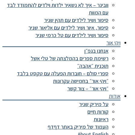
וובינר – איך לא נשאיר ילדות וילדים להתמודד לבד
עם המוות
סיפור ושיר לילדים עם תהין שניר
סיפור, איור ושיר לילדים עם אליאור שניר
סיפור ושיר לילדים עם טל כרמי שניר
ויהי אור
אנחנו בגפ״ן
רשימת ספרים בהמלצתה של טלי אשל
תוכנית ״אהבה״
ספרי סולם – חוברות הפעלה עם טקסט בלבד
״ויהי אור״ בחמישה עקרונות
״ויהי אור״ – צור קשר
אודות
על מיריק שניר
קורות חיים
ראיונות
העמוד של מיריק באתר דףדף
About English