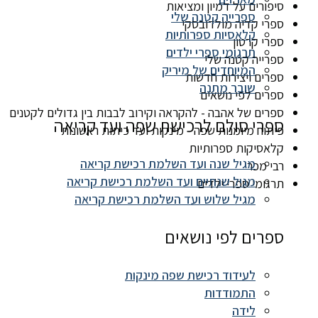
סיפורים על דמיון ומציאות
ספרייה קטנה שלי
ספרי קדיה מולדובסקי
קלאסיות ספרותיות
ספרי קרטון
תרגומי ספרי ילדים
ספרייה קטנה שלי
המיוחדים של מיריק
ספרים ויצירות חדשות
שובר מתנה
ספרים לפי נושאים
ספרים של אהבה - להקראה וקירוב לבבות בין גדולים לקטנים
ספרי סולם לרכישת שפה ועד קריאה
פיתוח מיומנות שפה - מינקות ועד כיתות ראשונות
קלאסיקות ספרותיות
מגיל שנה ועד השלמת רכישת קריאה
רבי מכר
מגיל שנתיים ועד השלמת רכישת קריאה
תרגומי ספרי ילדים
מגיל שלוש ועד השלמת רכישת קריאה
ספרים לפי נושאים
לעידוד רכישת שפה מינקות
התמודדות
לידה