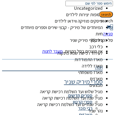
קטגוריות
Uncategorized
אסופות יצירות לילדים
search
search
דיסקים מוזיקה ווידאו לילדים
המיוחדים של מיריק - קבצי שירים וספרים מיוחדים
0
סגירה
חיות
סל הקניות(0)
כל ספרי מיריק שניר
כלי רכב
אין מוצרים בסל הקניות.
מעבר לחנות
לעידוד רכישת שפה מינקות
מארז התמודדות
מארז ללידה
חנות
מארז משפחתי
מארזים
ספרי מיריק שניר
מבצעים
מגיל שלוש ועד השלמת רכישת קריאה
ספרים חדשים
מגיל שנה ועד השלמת רכישת קריאה
ספרי קרטון
מגיל שנתיים ועד השלמת רכישת קריאה
רבי מכר
נהר שניר
מארזים