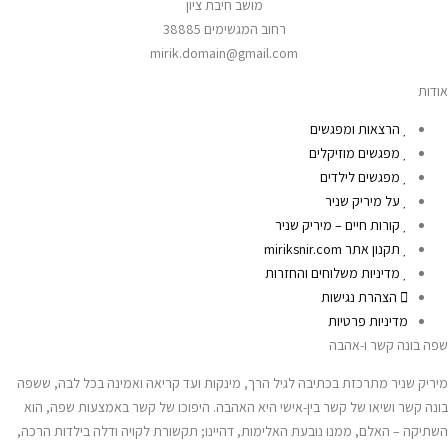
מושב חיבת ציון
רחוב המגשימים 38885
mirik.domain@gmail.com
אודות
הרצאות ומפגשים
מפגשים מוזיקלים
מפגשים לילדים
על מיריק שניר
קורות חיים – מיריק שניר
תקנון אתר miriksnir.com
מדיניות משלוחים והחזרות
הצהרת נגישות
מדיניות פרטיות
שפה בונה קשר ו-אהבה
מיריק שניר מתרכזת בכתיבה לגיל הרך, מינקות ועד קריאה ואמינה בכל לבה, ששפה
בונה קשר ושיאו של קשר בין-אישי היא האהבה. היפוכו של קשר באמצעות שפה, הוא
השתיקה – האלם, ממנו נובעת האלימות, דהיינו; תקשורת לקויה ודלה בילדות הרכה,