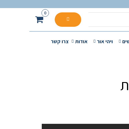
0
ים
ויהי אור
אודות
צרו קשר
ת