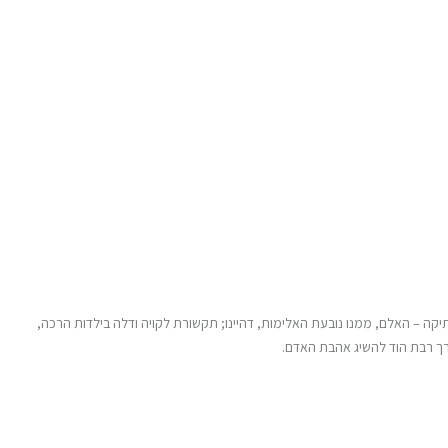
קה – האלם, ממנו נובעת האלימות, דהיינו; תקשורת לקויה ודלה בילדות הרכה,
רך רבת הוד להשיג אהבת האדם.