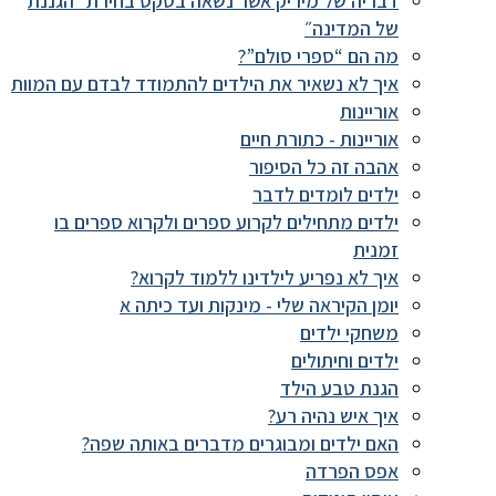
דבריה של מיריק אשר נשאה בטקס בחירת ״הגננת
של המדינה״
מה הם “ספרי סולם”?
איך לא נשאיר את הילדים להתמודד לבדם עם המוות
אוריינות
אוריינות - כתורת חיים
אהבה זה כל הסיפור
ילדים לומדים לדבר
ילדים מתחילים לקרוע ספרים ולקרוא ספרים בו
זמנית
איך לא נפריע לילדינו ללמוד לקרוא?
יומן הקיראה שלי - מינקות ועד כיתה א
משחקי ילדים
ילדים וחיתולים
הגנת טבע הילד
איך איש נהיה רע?
האם ילדים ומבוגרים מדברים באותה שפה?
אפס הפרדה