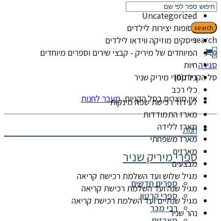
קטגוריות
Uncategorized
אסופות יצירות לילדים
search
search
דיסקים מוזיקה ווידאו לילדים
המיוחדים של מיריק - קבצי שירים וספרים מיוחדים
0
סגירה
חיות
סל הקניות(0)
כל ספרי מיריק שניר
כלי רכב
אין מוצרים בסל הקניות.
מעבר לחנות
לעידוד רכישת שפה מינקות
מארז התמודדות
מארז ללידה
חנות
מארז משפחתי
מארזים
ספרי מיריק שניר
מבצעים
מגיל שלוש ועד השלמת רכישת קריאה
ספרים חדשים
מגיל שנה ועד השלמת רכישת קריאה
ספרי קרטון
מגיל שנתיים ועד השלמת רכישת קריאה
רבי מכר
נהר שניר
מארזים