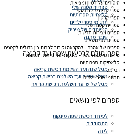
סיפורים על דמיון ומציאות
ספרייה קטנה שלי
ספרי קדיה מולדובסקי
קלאסיות ספרותיות
ספרי קרטון
תרגומי ספרי ילדים
ספרייה קטנה שלי
המיוחדים של מיריק
ספרים ויצירות חדשות
שובר מתנה
ספרים לפי נושאים
ספרים של אהבה - להקראה וקירוב לבבות בין גדולים לקטנים
ספרי סולם לרכישת שפה ועד קריאה
פיתוח מיומנות שפה - מינקות ועד כיתות ראשונות
קלאסיקות ספרותיות
מגיל שנה ועד השלמת רכישת קריאה
רבי מכר
מגיל שנתיים ועד השלמת רכישת קריאה
תרגומי ספרי ילדים
מגיל שלוש ועד השלמת רכישת קריאה
ספרים לפי נושאים
לעידוד רכישת שפה מינקות
התמודדות
לידה