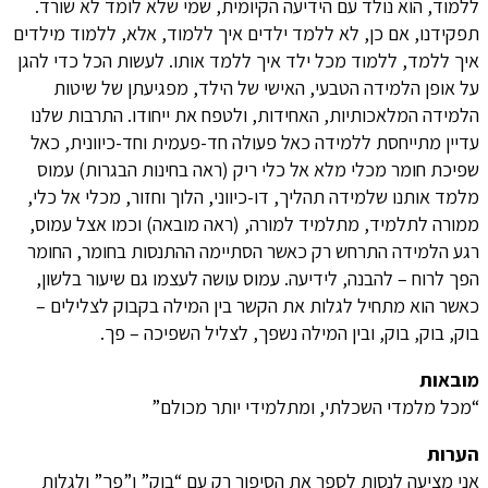
ללמוד, הוא נולד עם הידיעה הקיומית, שמי שלא לומד לא שורד.
תפקידנו, אם כן, לא ללמד ילדים איך ללמוד, אלא, ללמוד מילדים
איך ללמד, ללמוד מכל ילד איך ללמד אותו. לעשות הכל כדי להגן
על אופן הלמידה הטבעי, האישי של הילד, מפגיעתן של שיטות
הלמידה המלאכותיות, האחידות, ולטפח את ייחודו. התרבות שלנו
עדיין מתייחסת ללמידה כאל פעולה חד-פעמית וחד-כיוונית, כאל
שפיכת חומר מכלי מלא אל כלי ריק (ראה בחינות הבגרות) עמוס
מלמד אותנו שלמידה תהליך, דו-כיווני, הלוך וחזור, מכלי אל כלי,
ממורה לתלמיד, מתלמיד למורה, (ראה מובאה) וכמו אצל עמוס,
רגע הלמידה התרחש רק כאשר הסתיימה ההתנסות בחומר, החומר
הפך לרוח – להבנה, לידיעה. עמוס עושה לעצמו גם שיעור בלשון,
כאשר הוא מתחיל לגלות את הקשר בין המילה בקבוק לצלילים –
בוק, בוק, בוק, ובין המילה נשפך, לצליל השפיכה – פך.
מובאות
“מכל מלמדי השכלתי, ומתלמידי יותר מכולם”
הערות
אני מציעה לנסות לספר את הסיפור רק עם “בוק” ו”פך” ולגלות