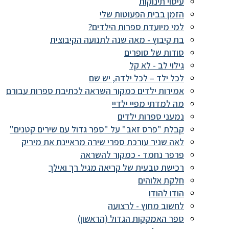
עיסוי תינוקות
הזמן בבית הפעוטות שלי
למי מיועדת ספרות הילדים?
בת קיבוץ - מאה שנה לתנועה הקיבוצית
סודות של סופרים
גילוי לב - לא קל
לכל ילד – לכל ילדה, יש שם
אמירות ילדים כמקור השראה לכתיבת ספרות עבורם
מה למדתי מפיי ילדיי
נמעני ספרות ילדים
קבלת "פרס זאב" על "ספר גדול עם שירים קטנים"
לאה שניר עורכת ספרי שירה מראיינת את מיריק
פרפר נחמד - כמקור להשראה
רכישת טבעית של קריאה מגיל רך ואילך
חלקת אלוהים
הודו להודו
לחשוב מחוץ - לרצועה
ספר האמקקות הגדול (הראשון)