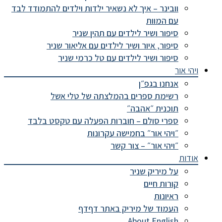
וובינר – איך לא נשאיר ילדות וילדים להתמודד לבד
עם המוות
סיפור ושיר לילדים עם תהין שניר
סיפור, איור ושיר לילדים עם אליאור שניר
סיפור ושיר לילדים עם טל כרמי שניר
ויהי אור
אנחנו בגפ״ן
רשימת ספרים בהמלצתה של טלי אשל
תוכנית ״אהבה״
ספרי סולם – חוברות הפעלה עם טקסט בלבד
״ויהי אור״ בחמישה עקרונות
״ויהי אור״ – צור קשר
אודות
על מיריק שניר
קורות חיים
ראיונות
העמוד של מיריק באתר דףדף
About English