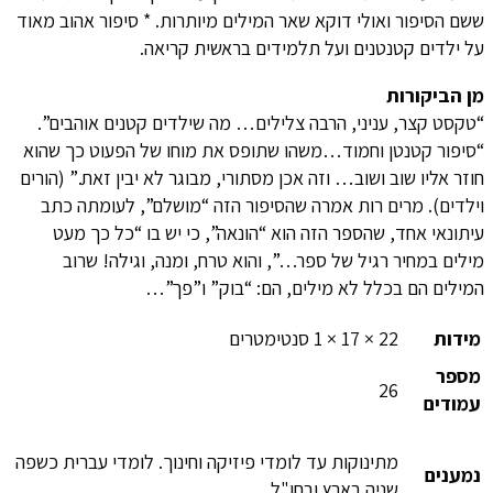
ששם הסיפור ואולי דוקא שאר המילים מיותרות. * סיפור אהוב מאוד
על ילדים קטנטנים ועל תלמידים בראשית קריאה.
מן הביקורות
“טקסט קצר, עניני, הרבה צלילים… מה שילדים קטנים אוהבים”.
“סיפור קטנטן וחמוד…משהו שתופס את מוחו של הפעוט כך שהוא
חוזר אליו שוב ושוב… וזה אכן מסתורי, מבוגר לא יבין זאת.” (הורים
וילדים). מרים רות אמרה שהסיפור הזה “מושלם”, לעומתה כתב
עיתונאי אחד, שהספר הזה הוא “הונאה”, כי יש בו “כל כך מעט
מילים במחיר רגיל של ספר…”, והוא טרח, ומנה, וגילה! שרוב
המילים הם בכלל לא מילים, הם: “בוק” ו”פך”…
מידות
22 × 17 × 1 סנטימטרים
מספר
26
עמודים
מתינוקות עד לומדי פיזיקה וחינוך. לומדי עברית כשפה
נמענים
שניה בארץ ובחו"ל.