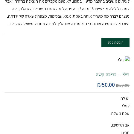
לעיתים משיבים בהסבר מדעי, ובסופו, לא פעם מקבלים את השאלה בחזרה: ‘אבל
למה כל לילה אני עייפה?’ מדוע? כי ענינו על מה שסברנו שהילדה שאלה, ולא
נעצרנו לברר מה מטריד אותה באמת. אמא שבסיפור, מצפה לשאלה של ילדתה,
היא כאילו מזמינה אותה. כי היא מבינה שתהליך למידה מתחיל משאלה של ילד.
הוספה לסל
דילי – כריכה קשה
₪
50.00
₪
59.00
יש לה
לגילי
שפה משלה.
אם תקשיבו,
תבינו