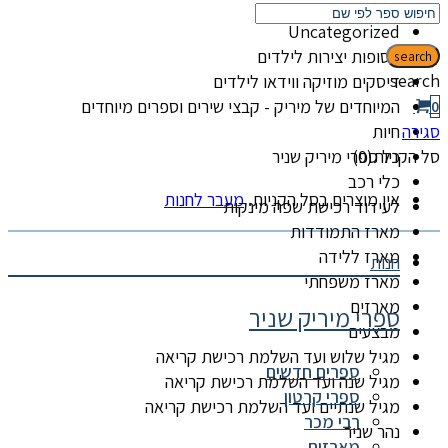
קטגוריות
Uncategorized
אסופות יצירות לילדים
search
search
דיסקים מוזיקה ווידאו לילדים
המיוחדים של מיריק - קבצי שירים וספרים מיוחדים
0
סגירה
חיות
סל הקניות(0)
כל ספרי מיריק שניר
כלי רכב
אין מוצרים בסל הקניות.
מעבר לחנות
לעידוד רכישת שפה מינקות
מארז התמודדות
מארז ללידה
חנות
מארז משפחתי
מארזים
ספרי מיריק שניר
מבצעים
מגיל שלוש ועד השלמת רכישת קריאה
ספרים חדשים
מגיל שנה ועד השלמת רכישת קריאה
ספרי קרטון
מגיל שנתיים ועד השלמת רכישת קריאה
רבי מכר
נהר שניר
מארזים