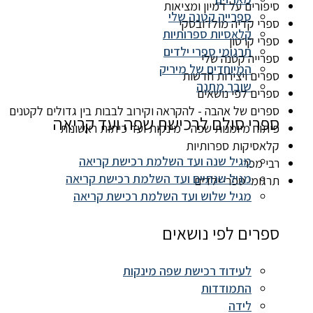
סיפורים על דמיון ומציאות
ספרייה קטנה שלי
ספרי קדיה מולדובסקי
קלאסיות ספרותיות
ספרי קרטון
תרגומי ספרי ילדים
ספרייה קטנה שלי
המיוחדים של מיריק
ספרים ויצירות חדשות
שובר מתנה
ספרים לפי נושאים
ספרים של אהבה - להקראה וקירוב לבבות בין גדולים לקטנים
ספרי סולם לרכישת שפה ועד קריאה
פיתוח מיומנות שפה - מינקות ועד כיתות ראשונות
קלאסיקות ספרותיות
מגיל שנה ועד השלמת רכישת קריאה
רבי מכר
מגיל שנתיים ועד השלמת רכישת קריאה
תרגומי ספרי ילדים
מגיל שלוש ועד השלמת רכישת קריאה
ספרים לפי נושאים
לעידוד רכישת שפה מינקות
התמודדות
לידה