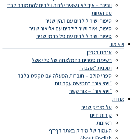
וובינר – איך לא נשאיר ילדות וילדים להתמודד לבד
עם המוות
סיפור ושיר לילדים עם תהין שניר
סיפור, איור ושיר לילדים עם אליאור שניר
סיפור ושיר לילדים עם טל כרמי שניר
ויהי אור
אנחנו בגפ״ן
רשימת ספרים בהמלצתה של טלי אשל
תוכנית ״אהבה״
ספרי סולם – חוברות הפעלה עם טקסט בלבד
״ויהי אור״ בחמישה עקרונות
״ויהי אור״ – צור קשר
אודות
על מיריק שניר
קורות חיים
ראיונות
העמוד של מיריק באתר דףדף
About English