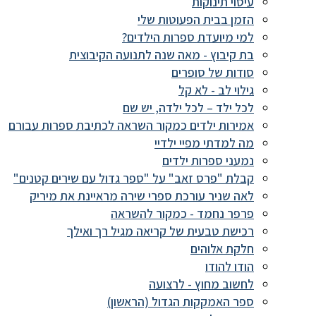
עיסוי תינוקות
הזמן בבית הפעוטות שלי
למי מיועדת ספרות הילדים?
בת קיבוץ - מאה שנה לתנועה הקיבוצית
סודות של סופרים
גילוי לב - לא קל
לכל ילד – לכל ילדה, יש שם
אמירות ילדים כמקור השראה לכתיבת ספרות עבורם
מה למדתי מפיי ילדיי
נמעני ספרות ילדים
קבלת "פרס זאב" על "ספר גדול עם שירים קטנים"
לאה שניר עורכת ספרי שירה מראיינת את מיריק
פרפר נחמד - כמקור להשראה
רכישת טבעית של קריאה מגיל רך ואילך
חלקת אלוהים
הודו להודו
לחשוב מחוץ - לרצועה
ספר האמקקות הגדול (הראשון)