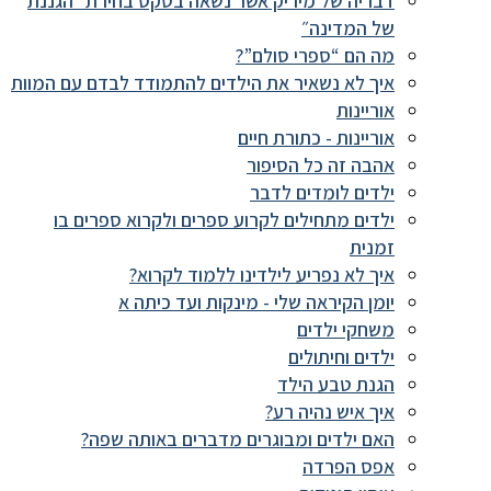
דבריה של מיריק אשר נשאה בטקס בחירת ״הגננת
של המדינה״
מה הם “ספרי סולם”?
איך לא נשאיר את הילדים להתמודד לבדם עם המוות
אוריינות
אוריינות - כתורת חיים
אהבה זה כל הסיפור
ילדים לומדים לדבר
ילדים מתחילים לקרוע ספרים ולקרוא ספרים בו
זמנית
איך לא נפריע לילדינו ללמוד לקרוא?
יומן הקיראה שלי - מינקות ועד כיתה א
משחקי ילדים
ילדים וחיתולים
הגנת טבע הילד
איך איש נהיה רע?
האם ילדים ומבוגרים מדברים באותה שפה?
אפס הפרדה