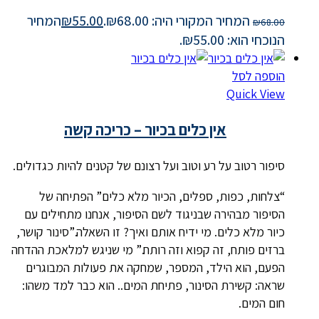
המחיר המקורי היה: ₪68.00.
55.00
₪
המחיר
₪
68.00
הנוכחי הוא: ₪55.00.
הוספה לסל
Quick View
אין כלים בכיור – כריכה קשה
סיפור רטוב על רע וטוב ועל רצונם של קטנים להיות כגדולים.
“צלחות, כפות, ספלים, הכיור מלא כלים” הפתיחה של
הסיפור מבהירה שבניגוד לשם הסיפור, אנחנו מתחילים עם
כיור מלא כלים. מי ידיח אותם ואיך? זו השאלה.”סינור קושר,
ברזים פותח, זה קפוא וזה רותח.” מי שניגש למלאכת ההדחה
הפעם, הוא הילד, המספר, שמחקה את פעולות המבוגרים
שראה: קשירת הסינור, פתיחת המים.. הוא כבר למד משהו:
חום המים.