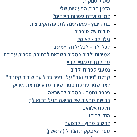
עיסוי תינוקות
הזמן בבית הפעוטות שלי
למי מיועדת ספרות הילדים?
בת קיבוץ - מאה שנה לתנועה הקיבוצית
סודות של סופרים
גילוי לב - לא קל
לכל ילד – לכל ילדה, יש שם
אמירות ילדים כמקור השראה לכתיבת ספרות עבורם
מה למדתי מפיי ילדיי
נמעני ספרות ילדים
קבלת "פרס זאב" על "ספר גדול עם שירים קטנים"
לאה שניר עורכת ספרי שירה מראיינת את מיריק
פרפר נחמד - כמקור להשראה
רכישת טבעית של קריאה מגיל רך ואילך
חלקת אלוהים
הודו להודו
לחשוב מחוץ - לרצועה
ספר האמקקות הגדול (הראשון)