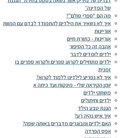
דבריה של מיריק אשר נשאה בטקס בחירת ״הגננת
של המדינה״
מה הם “ספרי סולם”?
איך לא נשאיר את הילדים להתמודד לבדם עם המוות
אוריינות
אוריינות - כתורת חיים
אהבה זה כל הסיפור
ילדים לומדים לדבר
ילדים מתחילים לקרוע ספרים ולקרוא ספרים בו
זמנית
איך לא נפריע לילדינו ללמוד לקרוא?
יומן הקיראה שלי - מינקות ועד כיתה א
משחקי ילדים
ילדים וחיתולים
הגנת טבע הילד
איך איש נהיה רע?
האם ילדים ומבוגרים מדברים באותה שפה?
אפס הפרדה