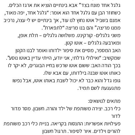
גלגל אחד מונח בצד” אבא בינתיים הוציא את ארגז הכלים.
כשחוזר הבן עם גלגל אחד הוא אומר: “גלגל אחד, יפה מאוד,
אמנם בשביל אוטו נחוץ לנו עוד, אך בינתיים יש לי עצה, נרכיב
ממנו מריצה.” והם בנו מריצה “לתפארת”.
משני גלגלים- קורקינט. משלושה גלגלים – תלת אופן,
ומארבעה גלגלים – אוטו קטן.
האב המספר, מסיים את סיפור ילדותו ואומר לבנו הקטן
שמקשיב: “ואילולי גדלתי, אני יודע, הייתי עדיין באוטו נוסע”.
בכך הודה האב: ששום אוטו שרכש בחייו הבוגרים, לא יקר לו
כאותו אוטו שבנה בילדותו, עם אבא שלו.
גופו גדל והוא כבר לא יכול לשבת באותו אוטו, אבל נפשו
מתגעגעת לשם תמיד.
מתאים לנושאים:
כלי רכב. יצירה משותפת של ילד והורה. חשבון. מסר מדור
לדור
פעילויות אפשריות: התנסות בקריאה. בניית כלי רכב משותפת
להורים וילדים. איור לסיפור. תרגול חשבון