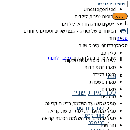
קטגוריות
Uncategorized
אסופות יצירות לילדים
search
search
דיסקים מוזיקה ווידאו לילדים
המיוחדים של מיריק - קבצי שירים וספרים מיוחדים
0
סגירה
חיות
סל הקניות(0)
כל ספרי מיריק שניר
כלי רכב
אין מוצרים בסל הקניות.
מעבר לחנות
לעידוד רכישת שפה מינקות
מארז התמודדות
מארז ללידה
חנות
מארז משפחתי
מארזים
ספרי מיריק שניר
מבצעים
מגיל שלוש ועד השלמת רכישת קריאה
ספרים חדשים
מגיל שנה ועד השלמת רכישת קריאה
ספרי קרטון
מגיל שנתיים ועד השלמת רכישת קריאה
רבי מכר
נהר שניר
מארזים