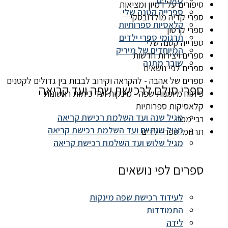
סיפורים על דמיון ומציאות
ספרייה קטנה שלי
ספרי קדיה מולדובסקי
קלאסיות ספרותיות
ספרי קרטון
תרגומי ספרי ילדים
ספרייה קטנה שלי
המיוחדים של מיריק
ספרים ויצירות חדשות
שובר מתנה
ספרים לפי נושאים
ספרים של אהבה - להקראה וקירוב לבבות בין גדולים לקטנים
ספרי סולם לרכישת שפה ועד קריאה
פיתוח מיומנות שפה - מינקות ועד כיתות ראשונות
קלאסיקות ספרותיות
מגיל שנה ועד השלמת רכישת קריאה
רבי מכר
מגיל שנתיים ועד השלמת רכישת קריאה
תרגומי ספרי ילדים
מגיל שלוש ועד השלמת רכישת קריאה
ספרים לפי נושאים
לעידוד רכישת שפה מינקות
התמודדות
לידה