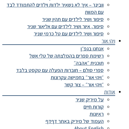
וובינר – איך לא נשאיר ילדות וילדים להתמודד לבד
עם המוות
סיפור ושיר לילדים עם תהין שניר
סיפור, איור ושיר לילדים עם אליאור שניר
סיפור ושיר לילדים עם טל כרמי שניר
ויהי אור
אנחנו בגפ״ן
רשימת ספרים בהמלצתה של טלי אשל
תוכנית ״אהבה״
ספרי סולם – חוברות הפעלה עם טקסט בלבד
״ויהי אור״ בחמישה עקרונות
״ויהי אור״ – צור קשר
אודות
על מיריק שניר
קורות חיים
ראיונות
העמוד של מיריק באתר דףדף
About English