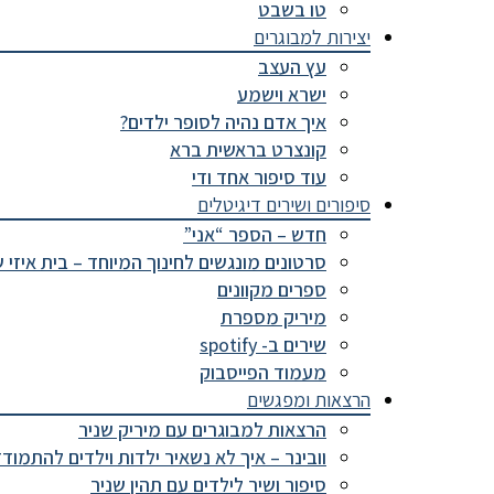
טו בשבט
יצירות למבוגרים
עץ העצב
ישרא וישמע
איך אדם נהיה לסופר ילדים?
קונצרט בראשית ברא
עוד סיפור אחד ודי
סיפורים ושירים דיגיטלים
חדש – הספר “אני”
סרטונים מונגשים לחינוך המיוחד – בית איזי 
ספרים מקוונים
מיריק מספרת
שירים ב- spotify
מעמוד הפייסבוק
הרצאות ומפגשים
הרצאות למבוגרים עם מיריק שניר
וובינר – איך לא נשאיר ילדות וילדים להתמוד
סיפור ושיר לילדים עם תהין שניר