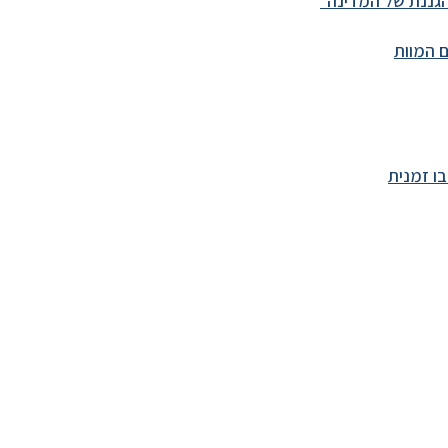
גננת של המדינה״
 המוות
ו זמנית