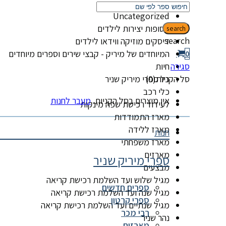
קטגוריות
Uncategorized
אסופות יצירות לילדים
search
search
דיסקים מוזיקה ווידאו לילדים
המיוחדים של מיריק - קבצי שירים וספרים מיוחדים
0
סגירה
חיות
סל הקניות(0)
כל ספרי מיריק שניר
כלי רכב
אין מוצרים בסל הקניות.
מעבר לחנות
לעידוד רכישת שפה מינקות
מארז התמודדות
מארז ללידה
חנות
מארז משפחתי
מארזים
ספרי מיריק שניר
מבצעים
מגיל שלוש ועד השלמת רכישת קריאה
ספרים חדשים
מגיל שנה ועד השלמת רכישת קריאה
ספרי קרטון
מגיל שנתיים ועד השלמת רכישת קריאה
רבי מכר
נהר שניר
מארזים