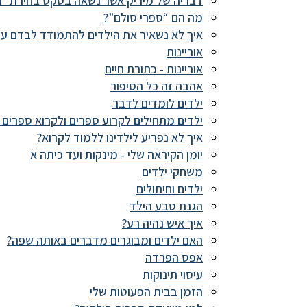
דבריה של מיריק אשר נשאה בטקס בחירת ״ה
מה הם “ספרי סולם”?
איך לא נשאיר את הילדים להתמודד לבדם עם
אוריינות
אוריינות - כתורת חיים
אהבה זה כל הסיפור
ילדים לומדים לדבר
ילדים מתחילים לקרוע ספרים ולקרוא ספרים ב
איך לא נפריע לילדינו ללמוד לקרוא?
יומן הקיראה שלי - מינקות ועד כיתה א
משחקי ילדים
ילדים וחיתולים
הגנת טבע הילד
איך איש נהיה רע?
האם ילדים ומבוגרים מדברים באותה שפה?
אפס הפרדה
עיסוי תינוקות
הזמן בבית הפעוטות שלי