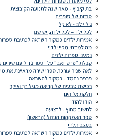
למי מיועדת ספרות הילדים?
בת קיבוץ - מאה שנה לתנועה הקיבוצית
סודות של סופרים
גילוי לב - לא קל
לכל ילד – לכל ילדה, יש שם
אמירות ילדים כמקור השראה לכתיבת ספרות
מה למדתי מפיי ילדיי
נמעני ספרות ילדים
קבלת "פרס זאב" על "ספר גדול עם שירים ק
לאה שניר עורכת ספרי שירה מראיינת את מיר
פרפר נחמד - כמקור להשראה
רכישת טבעית של קריאה מגיל רך ואילך
חלקת אלוהים
הודו להודו
לחשוב מחוץ - לרצועה
ספר האמקקות הגדול (הראשון)
בעצב תלדי
אמירות ילדים כמקור השראה לכתיבת ספרות