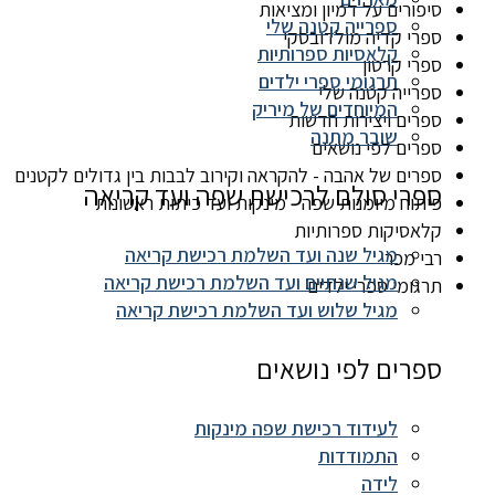
סיפורים על דמיון ומציאות
ספרייה קטנה שלי
ספרי קדיה מולדובסקי
קלאסיות ספרותיות
ספרי קרטון
תרגומי ספרי ילדים
ספרייה קטנה שלי
המיוחדים של מיריק
ספרים ויצירות חדשות
שובר מתנה
ספרים לפי נושאים
ספרים של אהבה - להקראה וקירוב לבבות בין גדולים לקטנים
ספרי סולם לרכישת שפה ועד קריאה
פיתוח מיומנות שפה - מינקות ועד כיתות ראשונות
קלאסיקות ספרותיות
מגיל שנה ועד השלמת רכישת קריאה
רבי מכר
מגיל שנתיים ועד השלמת רכישת קריאה
תרגומי ספרי ילדים
מגיל שלוש ועד השלמת רכישת קריאה
ספרים לפי נושאים
לעידוד רכישת שפה מינקות
התמודדות
לידה