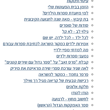
עיסוי תינוקות
הזמן בבית הפעוטות שלי
למי מיועדת ספרות הילדים?
בת קיבוץ - מאה שנה לתנועה הקיבוצית
סודות של סופרים
גילוי לב - לא קל
לכל ילד – לכל ילדה, יש שם
אמירות ילדים כמקור השראה לכתיבת ספרות עבורם
מה למדתי מפיי ילדיי
נמעני ספרות ילדים
קבלת "פרס זאב" על "ספר גדול עם שירים קטנים"
לאה שניר עורכת ספרי שירה מראיינת את מיריק
פרפר נחמד - כמקור להשראה
רכישת טבעית של קריאה מגיל רך ואילך
חלקת אלוהים
הודו להודו
לחשוב מחוץ - לרצועה
ספר האמקקות הגדול (הראשון)