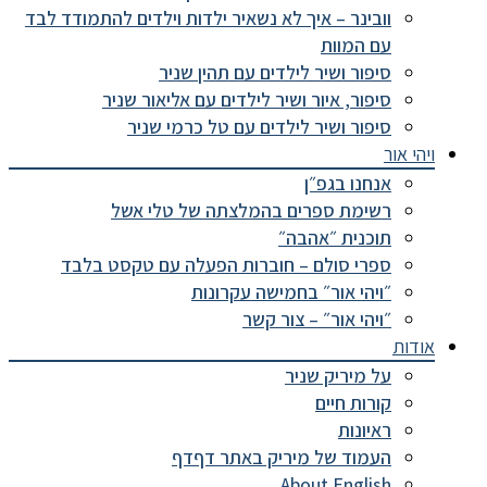
וובינר – איך לא נשאיר ילדות וילדים להתמודד לבד
עם המוות
סיפור ושיר לילדים עם תהין שניר
סיפור, איור ושיר לילדים עם אליאור שניר
סיפור ושיר לילדים עם טל כרמי שניר
ויהי אור
אנחנו בגפ״ן
רשימת ספרים בהמלצתה של טלי אשל
תוכנית ״אהבה״
ספרי סולם – חוברות הפעלה עם טקסט בלבד
״ויהי אור״ בחמישה עקרונות
״ויהי אור״ – צור קשר
אודות
על מיריק שניר
קורות חיים
ראיונות
העמוד של מיריק באתר דףדף
About English