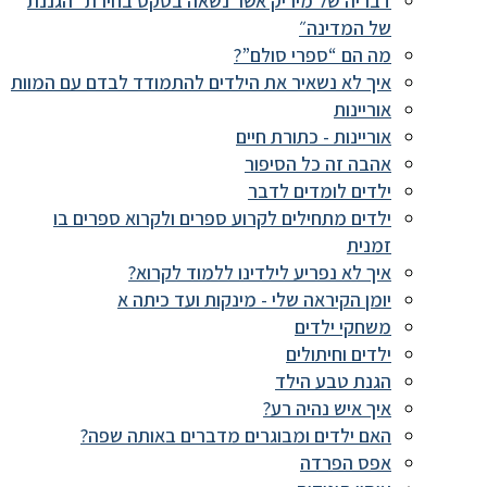
דבריה של מיריק אשר נשאה בטקס בחירת ״הגננת
של המדינה״
מה הם “ספרי סולם”?
איך לא נשאיר את הילדים להתמודד לבדם עם המוות
אוריינות
אוריינות - כתורת חיים
אהבה זה כל הסיפור
ילדים לומדים לדבר
ילדים מתחילים לקרוע ספרים ולקרוא ספרים בו
זמנית
איך לא נפריע לילדינו ללמוד לקרוא?
יומן הקיראה שלי - מינקות ועד כיתה א
משחקי ילדים
ילדים וחיתולים
הגנת טבע הילד
איך איש נהיה רע?
האם ילדים ומבוגרים מדברים באותה שפה?
אפס הפרדה