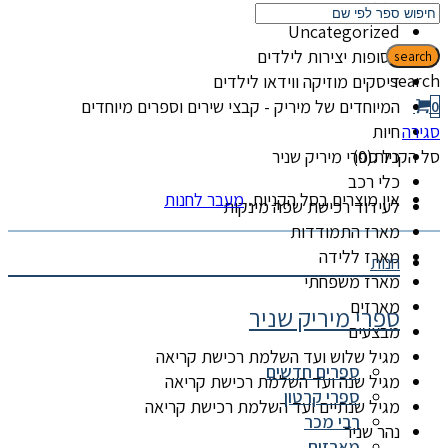
קטגוריות
Uncategorized
אסופות יצירות לילדים
search
search
דיסקים מוזיקה ווידאו לילדים
המיוחדים של מיריק - קבצי שירים וספרים מיוחדים
0
סגירה
חיות
סל הקניות(0)
כל ספרי מיריק שניר
כלי רכב
אין מוצרים בסל הקניות.
מעבר לחנות
לעידוד רכישת שפה מינקות
מארז התמודדות
מארז ללידה
חנות
מארז משפחתי
מארזים
ספרי מיריק שניר
מבצעים
מגיל שלוש ועד השלמת רכישת קריאה
ספרים חדשים
מגיל שנה ועד השלמת רכישת קריאה
ספרי קרטון
מגיל שנתיים ועד השלמת רכישת קריאה
רבי מכר
נהר שניר
מארזים