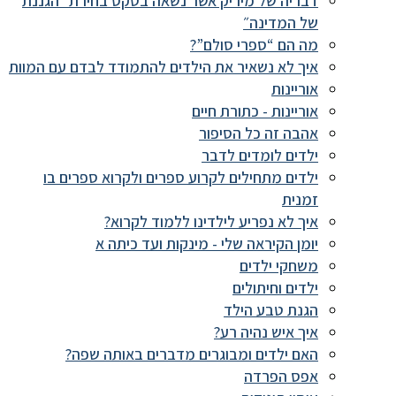
דבריה של מיריק אשר נשאה בטקס בחירת ״הגננת
של המדינה״
מה הם “ספרי סולם”?
איך לא נשאיר את הילדים להתמודד לבדם עם המוות
אוריינות
אוריינות - כתורת חיים
אהבה זה כל הסיפור
ילדים לומדים לדבר
ילדים מתחילים לקרוע ספרים ולקרוא ספרים בו
זמנית
איך לא נפריע לילדינו ללמוד לקרוא?
יומן הקיראה שלי - מינקות ועד כיתה א
משחקי ילדים
ילדים וחיתולים
הגנת טבע הילד
איך איש נהיה רע?
האם ילדים ומבוגרים מדברים באותה שפה?
אפס הפרדה