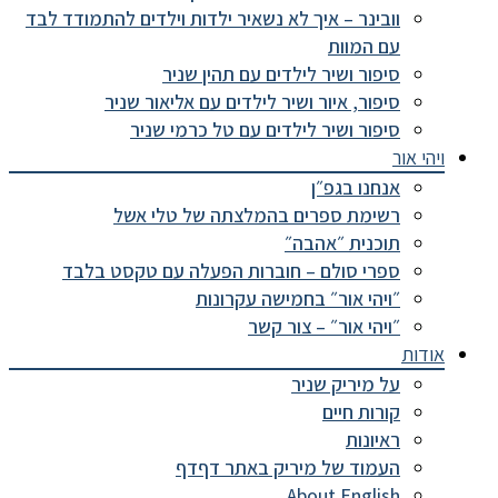
וובינר – איך לא נשאיר ילדות וילדים להתמודד לבד
עם המוות
סיפור ושיר לילדים עם תהין שניר
סיפור, איור ושיר לילדים עם אליאור שניר
סיפור ושיר לילדים עם טל כרמי שניר
ויהי אור
אנחנו בגפ״ן
רשימת ספרים בהמלצתה של טלי אשל
תוכנית ״אהבה״
ספרי סולם – חוברות הפעלה עם טקסט בלבד
״ויהי אור״ בחמישה עקרונות
״ויהי אור״ – צור קשר
אודות
על מיריק שניר
קורות חיים
ראיונות
העמוד של מיריק באתר דףדף
About English