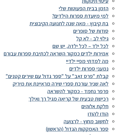
עיסוי תינוקות
הזמן בבית הפעוטות שלי
למי מיועדת ספרות הילדים?
בת קיבוץ - מאה שנה לתנועה הקיבוצית
סודות של סופרים
גילוי לב - לא קל
לכל ילד – לכל ילדה, יש שם
אמירות ילדים כמקור השראה לכתיבת ספרות עבורם
מה למדתי מפיי ילדיי
נמעני ספרות ילדים
קבלת "פרס זאב" על "ספר גדול עם שירים קטנים"
לאה שניר עורכת ספרי שירה מראיינת את מיריק
פרפר נחמד - כמקור להשראה
רכישת טבעית של קריאה מגיל רך ואילך
חלקת אלוהים
הודו להודו
לחשוב מחוץ - לרצועה
ספר האמקקות הגדול (הראשון)