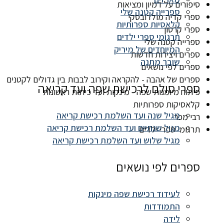
סיפורים על דמיון ומציאות
ספרייה קטנה שלי
ספרי קדיה מולדובסקי
קלאסיות ספרותיות
ספרי קרטון
תרגומי ספרי ילדים
ספרייה קטנה שלי
המיוחדים של מיריק
ספרים ויצירות חדשות
שובר מתנה
ספרים לפי נושאים
ספרים של אהבה - להקראה וקירוב לבבות בין גדולים לקטנים
ספרי סולם לרכישת שפה ועד קריאה
פיתוח מיומנות שפה - מינקות ועד כיתות ראשונות
קלאסיקות ספרותיות
מגיל שנה ועד השלמת רכישת קריאה
רבי מכר
מגיל שנתיים ועד השלמת רכישת קריאה
תרגומי ספרי ילדים
מגיל שלוש ועד השלמת רכישת קריאה
ספרים לפי נושאים
לעידוד רכישת שפה מינקות
התמודדות
לידה