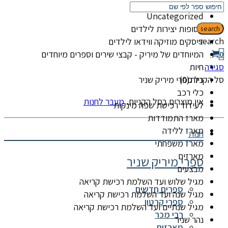
קטגוריות
Uncategorized
אסופות יצירות לילדים
search
search
דיסקים מוזיקה ווידאו לילדים
המיוחדים של מיריק - קבצי שירים וספרים מיוחדים
0
סגירה
חיות
סל הקניות(0)
כל ספרי מיריק שניר
כלי רכב
אין מוצרים בסל הקניות.
מעבר לחנות
לעידוד רכישת שפה מינקות
מארז התמודדות
מארז ללידה
חנות
מארז משפחתי
מארזים
ספרי מיריק שניר
מבצעים
מגיל שלוש ועד השלמת רכישת קריאה
ספרים חדשים
מגיל שנה ועד השלמת רכישת קריאה
ספרי קרטון
מגיל שנתיים ועד השלמת רכישת קריאה
רבי מכר
נהר שניר
מארזים