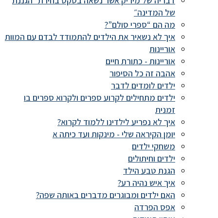
דבריה של מיריק אשר נשאה בטקס בחירת ״הגננת
של המדינה״
מה הם “ספרי סולם”?
איך לא נשאיר את הילדים להתמודד לבדם עם המוות
אוריינות
אוריינות - כתורת חיים
אהבה זה כל הסיפור
ילדים לומדים לדבר
ילדים מתחילים לקרוע ספרים ולקרוא ספרים בו
זמנית
איך לא נפריע לילדינו ללמוד לקרוא?
יומן הקיראה שלי - מינקות ועד כיתה א
משחקי ילדים
ילדים וחיתולים
הגנת טבע הילד
איך איש נהיה רע?
האם ילדים ומבוגרים מדברים באותה שפה?
אפס הפרדה