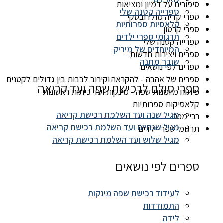
סיפורים על דמיון ומציאות
ספרייה קטנה שלי
ספרי קדיה מולדובסקי
קלאסיות ספרותיות
ספרי קרטון
תרגומי ספרי ילדים
ספרייה קטנה שלי
המיוחדים של מיריק
ספרים ויצירות חדשות
שובר מתנה
ספרים לפי נושאים
ספרים של אהבה - להקראה וקירוב לבבות בין גדולים לקטנים
ספרי סולם לרכישת שפה ועד קריאה
פיתוח מיומנות שפה - מינקות ועד כיתות ראשונות
קלאסיקות ספרותיות
מגיל שנה ועד השלמת רכישת קריאה
רבי מכר
מגיל שנתיים ועד השלמת רכישת קריאה
תרגומי ספרי ילדים
מגיל שלוש ועד השלמת רכישת קריאה
ספרים לפי נושאים
לעידוד רכישת שפה מינקות
התמודדות
לידה