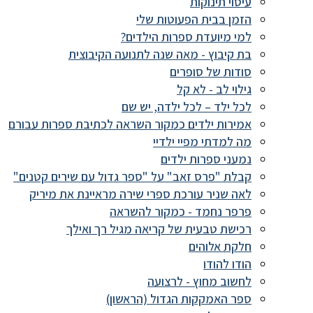
עיסוי תינוקות
הזמן בבית הפעוטות שלי
למי מיועדת ספרות הילדים?
בת קיבוץ - מאה שנה לתנועה הקיבוצית
סודות של סופרים
גילוי לב - לא קל
לכל ילד – לכל ילדה, יש שם
אמירות ילדים כמקור השראה לכתיבת ספרות עבורם
מה למדתי מפיי ילדיי
נמעני ספרות ילדים
קבלת "פרס זאב" על "ספר גדול עם שירים קטנים"
לאה שניר עורכת ספרי שירה מראיינת את מיריק
פרפר נחמד - כמקור להשראה
רכישת טבעית של קריאה מגיל רך ואילך
חלקת אלוהים
הודו להודו
לחשוב מחוץ - לרצועה
ספר האמקקות הגדול (הראשון)