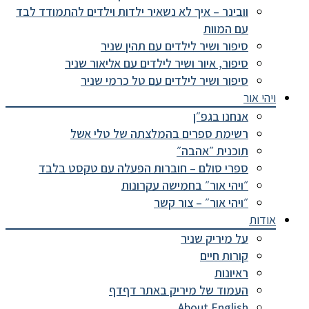
וובינר – איך לא נשאיר ילדות וילדים להתמודד לבד
עם המוות
סיפור ושיר לילדים עם תהין שניר
סיפור, איור ושיר לילדים עם אליאור שניר
סיפור ושיר לילדים עם טל כרמי שניר
ויהי אור
אנחנו בגפ״ן
רשימת ספרים בהמלצתה של טלי אשל
תוכנית ״אהבה״
ספרי סולם – חוברות הפעלה עם טקסט בלבד
״ויהי אור״ בחמישה עקרונות
״ויהי אור״ – צור קשר
אודות
על מיריק שניר
קורות חיים
ראיונות
העמוד של מיריק באתר דףדף
About English