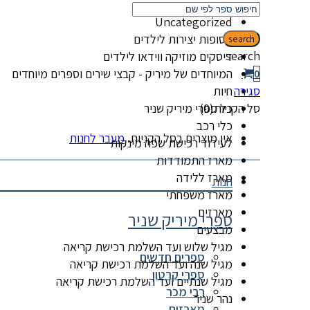
קטגוריות
Uncategorized
אסופות יצירות לילדים
search
search
דיסקים מוזיקה ווידאו לילדים
המיוחדים של מיריק - קבצי שירים וספרים מיוחדים
0
סגירה
חיות
סל הקניות(0)
כל ספרי מיריק שניר
כלי רכב
אין מוצרים בסל הקניות.
מעבר לחנות
לעידוד רכישת שפה מינקות
מארז התמודדות
מארז ללידה
חנות
מארז משפחתי
מארזים
ספרי מיריק שניר
מבצעים
מגיל שלוש ועד השלמת רכישת קריאה
ספרים חדשים
מגיל שנה ועד השלמת רכישת קריאה
ספרי קרטון
מגיל שנתיים ועד השלמת רכישת קריאה
רבי מכר
נהר שניר
מארזים