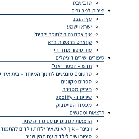
טו בשבט
יצירות למבוגרים
עץ העצב
ישרא וישמע
איך אדם נהיה לסופר ילדים?
קונצרט בראשית ברא
עוד סיפור אחד ודי
סיפורים ושירים דיגיטלים
חדש – הספר “אני”
סרטונים מונגשים לחינוך המיוחד – בית איזי 
ספרים מקוונים
מיריק מספרת
שירים ב- spotify
מעמוד הפייסבוק
הרצאות ומפגשים
הרצאות למבוגרים עם מיריק שניר
וובינר – איך לא נשאיר ילדות וילדים להתמוד
סיפור ושיר לילדים עם תהין שניר