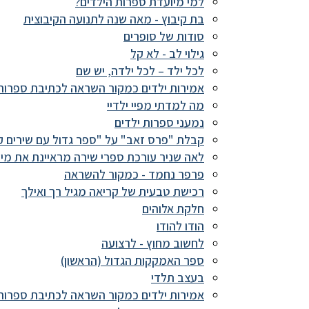
למי מיועדת ספרות הילדים?
בת קיבוץ - מאה שנה לתנועה הקיבוצית
סודות של סופרים
גילוי לב - לא קל
לכל ילד – לכל ילדה, יש שם
אמירות ילדים כמקור השראה לכתיבת ספרות
מה למדתי מפיי ילדיי
נמעני ספרות ילדים
קבלת "פרס זאב" על "ספר גדול עם שירים ק
לאה שניר עורכת ספרי שירה מראיינת את מיר
פרפר נחמד - כמקור להשראה
רכישת טבעית של קריאה מגיל רך ואילך
חלקת אלוהים
הודו להודו
לחשוב מחוץ - לרצועה
ספר האמקקות הגדול (הראשון)
בעצב תלדי
אמירות ילדים כמקור השראה לכתיבת ספרות