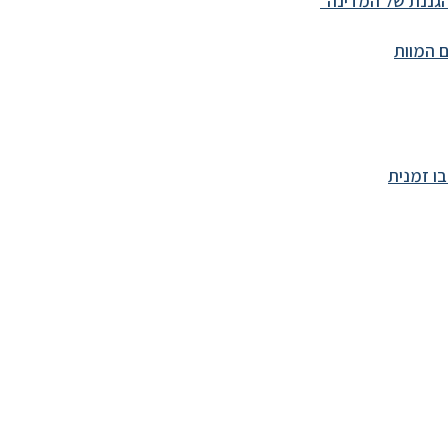
גננת של המדינה״
 המוות
ו זמנית