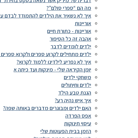
דבריה של מיריק אשר נשאה בטקס בחירת ״ה
מה הם “ספרי סולם”?
איך לא נשאיר את הילדים להתמודד לבדם עם
אוריינות
אוריינות - כתורת חיים
אהבה זה כל הסיפור
ילדים לומדים לדבר
ילדים מתחילים לקרוע ספרים ולקרוא ספרים ב
איך לא נפריע לילדינו ללמוד לקרוא?
יומן הקיראה שלי - מינקות ועד כיתה א
משחקי ילדים
ילדים וחיתולים
הגנת טבע הילד
איך איש נהיה רע?
האם ילדים ומבוגרים מדברים באותה שפה?
אפס הפרדה
עיסוי תינוקות
הזמן בבית הפעוטות שלי