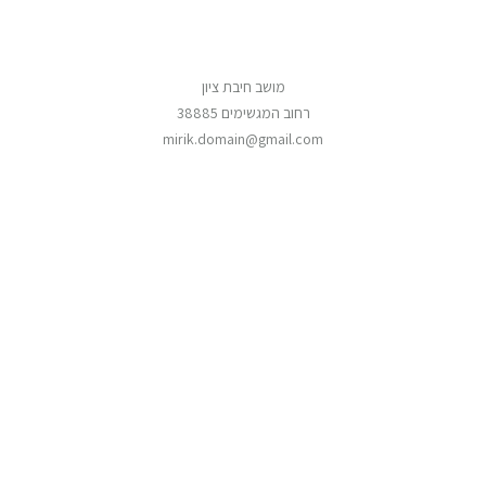
מושב חיבת ציון
רחוב המגשימים 38885
mirik.domain@gmail.com