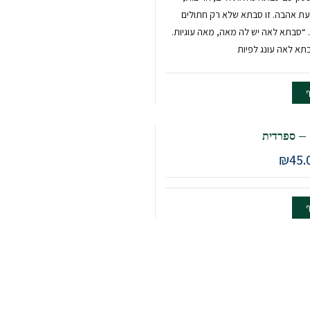
עת אהבה. זו סבתא שלא רק חתולים
. “סבתא לאה יש לה מאה, מאה עוגיות.
בתא לאה עונג לפיות
ף
 – ספרדית
חיר
המחיר
₪
45.
קורי
הנוכחי
ה:
הוא:
₪45.00.
₪75.0
ף