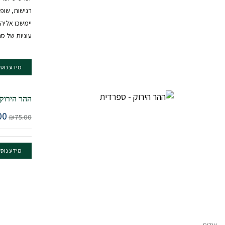
רגישות, שופ
יימשכו אליה
עוגיות של ס
מידע נוס
ההר הירוק
המ
00
₪
75.00
המ
הי
0.
מידע נוס
אודות