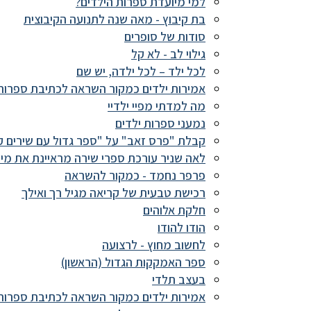
למי מיועדת ספרות הילדים?
בת קיבוץ - מאה שנה לתנועה הקיבוצית
סודות של סופרים
גילוי לב - לא קל
לכל ילד – לכל ילדה, יש שם
אמירות ילדים כמקור השראה לכתיבת ספרות
מה למדתי מפיי ילדיי
נמעני ספרות ילדים
קבלת "פרס זאב" על "ספר גדול עם שירים ק
לאה שניר עורכת ספרי שירה מראיינת את מיר
פרפר נחמד - כמקור להשראה
רכישת טבעית של קריאה מגיל רך ואילך
חלקת אלוהים
הודו להודו
לחשוב מחוץ - לרצועה
ספר האמקקות הגדול (הראשון)
בעצב תלדי
אמירות ילדים כמקור השראה לכתיבת ספרות