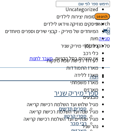
קטגוריות
Uncategorized
אסופות יצירות לילדים
search
search
דיסקים מוזיקה ווידאו לילדים
המיוחדים של מיריק - קבצי שירים וספרים מיוחדים
0
סגירה
חיות
סל הקניות(0)
כל ספרי מיריק שניר
כלי רכב
אין מוצרים בסל הקניות.
מעבר לחנות
לעידוד רכישת שפה מינקות
מארז התמודדות
מארז ללידה
חנות
מארז משפחתי
מארזים
ספרי מיריק שניר
מבצעים
מגיל שלוש ועד השלמת רכישת קריאה
ספרים חדשים
מגיל שנה ועד השלמת רכישת קריאה
ספרי קרטון
מגיל שנתיים ועד השלמת רכישת קריאה
רבי מכר
נהר שניר
מארזים