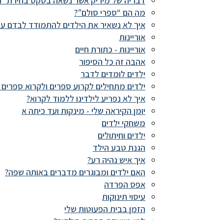
דבריה של מיריק אשר נשאה בטקס בחירת ״ה
מה הם “ספרי סולם”?
איך לא נשאיר את הילדים להתמודד לבדם עם
אוריינות
אוריינות - כתורת חיים
אהבה זה כל הסיפור
ילדים לומדים לדבר
ילדים מתחילים לקרוע ספרים ולקרוא ספרים ב
איך לא נפריע לילדינו ללמוד לקרוא?
יומן הקיראה שלי - מינקות ועד כיתה א
משחקי ילדים
ילדים וחיתולים
הגנת טבע הילד
איך איש נהיה רע?
האם ילדים ומבוגרים מדברים באותה שפה?
אפס הפרדה
עיסוי תינוקות
הזמן בבית הפעוטות שלי