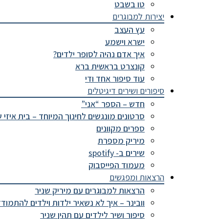
טו בשבט
יצירות למבוגרים
עץ העצב
ישרא וישמע
איך אדם נהיה לסופר ילדים?
קונצרט בראשית ברא
עוד סיפור אחד ודי
סיפורים ושירים דיגיטלים
חדש – הספר “אני”
סרטונים מונגשים לחינוך המיוחד – בית איזי 
ספרים מקוונים
מיריק מספרת
שירים ב- spotify
מעמוד הפייסבוק
הרצאות ומפגשים
הרצאות למבוגרים עם מיריק שניר
וובינר – איך לא נשאיר ילדות וילדים להתמוד
סיפור ושיר לילדים עם תהין שניר