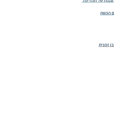
גננת של המדינה״
 המוות
ו זמנית