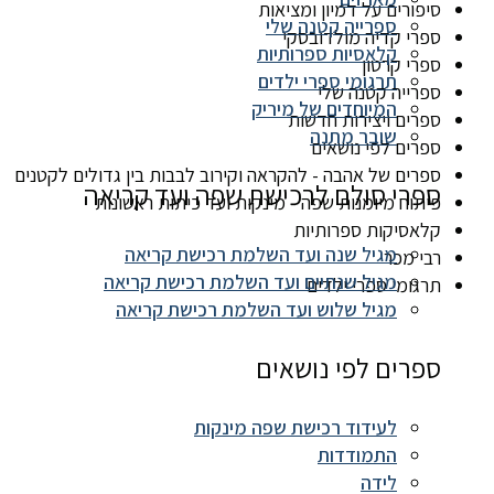
סיפורים על דמיון ומציאות
ספרייה קטנה שלי
ספרי קדיה מולדובסקי
קלאסיות ספרותיות
ספרי קרטון
תרגומי ספרי ילדים
ספרייה קטנה שלי
המיוחדים של מיריק
ספרים ויצירות חדשות
שובר מתנה
ספרים לפי נושאים
ספרים של אהבה - להקראה וקירוב לבבות בין גדולים לקטנים
ספרי סולם לרכישת שפה ועד קריאה
פיתוח מיומנות שפה - מינקות ועד כיתות ראשונות
קלאסיקות ספרותיות
מגיל שנה ועד השלמת רכישת קריאה
רבי מכר
מגיל שנתיים ועד השלמת רכישת קריאה
תרגומי ספרי ילדים
מגיל שלוש ועד השלמת רכישת קריאה
ספרים לפי נושאים
לעידוד רכישת שפה מינקות
התמודדות
לידה