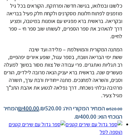
כלשונו ובמלואו, בגישה חדשה ומרתקת. הקוראים בכל גיל
מוזמנים לפתוח חלונות מסקרנים ולקחת חלק פעיל בבריאה
ובקריאה. בראשית ברא מפגיש עם אומנות במיטבה, ומציע
דרך להאהיב את ספר הספרים, לעשותו שוב ספר חי – ספר
לחיים.
המתנה המקורית והמושלמת – מלידה ועד שיבה
ששת ימי הבריאה ושבת, בספר עגול, שופע איורים יפהפיים,
רב תגליות ואתגרים. פרי עבודה של צוות מסור במשך למעלה
מעשרים שנה. בראשית ברא יעניק הנאה מרובה לילדים, הורים
וסבים, והשראה למחנכים. מתנה ייחודית ורבת ערך, תשורה
מרהיבה ובלתי נשכחת. דרך נפלאה לנטוע את אהבת התנ”ך
מגיל צעיר.
המחיר המקורי היה: ₪520.00.
400.00
₪
המחיר
₪
520.00
הנוכחי הוא: ₪400.00.
הוספה לסל