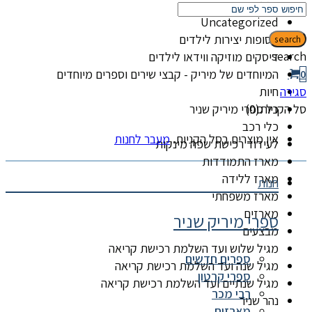
קטגוריות
Uncategorized
אסופות יצירות לילדים
search
search
דיסקים מוזיקה ווידאו לילדים
המיוחדים של מיריק - קבצי שירים וספרים מיוחדים
0
סגירה
חיות
סל הקניות(0)
כל ספרי מיריק שניר
כלי רכב
אין מוצרים בסל הקניות.
מעבר לחנות
לעידוד רכישת שפה מינקות
מארז התמודדות
מארז ללידה
חנות
מארז משפחתי
מארזים
ספרי מיריק שניר
מבצעים
מגיל שלוש ועד השלמת רכישת קריאה
ספרים חדשים
מגיל שנה ועד השלמת רכישת קריאה
ספרי קרטון
מגיל שנתיים ועד השלמת רכישת קריאה
רבי מכר
נהר שניר
מארזים