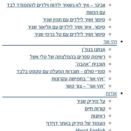
וובינר – איך לא נשאיר ילדות וילדים להתמודד לבד
עם המוות
סיפור ושיר לילדים עם תהין שניר
סיפור, איור ושיר לילדים עם אליאור שניר
סיפור ושיר לילדים עם טל כרמי שניר
ויהי אור
אנחנו בגפ״ן
רשימת ספרים בהמלצתה של טלי אשל
תוכנית ״אהבה״
ספרי סולם – חוברות הפעלה עם טקסט בלבד
״ויהי אור״ בחמישה עקרונות
״ויהי אור״ – צור קשר
אודות
על מיריק שניר
קורות חיים
ראיונות
העמוד של מיריק באתר דףדף
About English