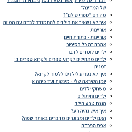
דבריה של מיריק אשר נשאה בטקס בחירת ״הגננת
של המדינה״
מה הם “ספרי סולם”?
איך לא נשאיר את הילדים להתמודד לבדם עם המוות
אוריינות
אוריינות - כתורת חיים
אהבה זה כל הסיפור
ילדים לומדים לדבר
ילדים מתחילים לקרוע ספרים ולקרוא ספרים בו
זמנית
איך לא נפריע לילדינו ללמוד לקרוא?
יומן הקיראה שלי - מינקות ועד כיתה א
משחקי ילדים
ילדים וחיתולים
הגנת טבע הילד
איך איש נהיה רע?
האם ילדים ומבוגרים מדברים באותה שפה?
אפס הפרדה