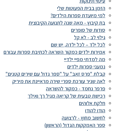
עיסוי תינוקות
הזמן בבית הפעוטות שלי
למי מיועדת ספרות הילדים?
בת קיבוץ - מאה שנה לתנועה הקיבוצית
סודות של סופרים
גילוי לב - לא קל
לכל ילד – לכל ילדה, יש שם
אמירות ילדים כמקור השראה לכתיבת ספרות עבורם
מה למדתי מפיי ילדיי
נמעני ספרות ילדים
קבלת "פרס זאב" על "ספר גדול עם שירים קטנים"
לאה שניר עורכת ספרי שירה מראיינת את מיריק
פרפר נחמד - כמקור להשראה
רכישת טבעית של קריאה מגיל רך ואילך
חלקת אלוהים
הודו להודו
לחשוב מחוץ - לרצועה
ספר האמקקות הגדול (הראשון)