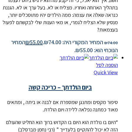
חשוב איך הוא יאכל, כי זה יקבע מה הוא ירגיש ביחס לעצמו
בתהליך הארוחה ואחריו. מצליח או לא. בעל ערך או לא. הגננת
כנראה שאלה את עצמה: ממה הילדים יהיו מתוסכלים יותר,
מנסיון שלא הצליח לגמרי, או מאי הענות שלי לבקשתם לפעול
בעצמאות?
המחיר המקורי היה: ₪74.00.
55.00
₪
המחיר
₪
74.00
הנוכחי הוא: ₪55.00.
הוספה לסל
Quick View
ביום הולדתך – כריכה קשה
סיפור מקסים ומתנגן שמספרת אם לבנה או ביתה , ומתאים
מאוד כמתנה נפלאה ללידה ויום הולדת.
“היום בו נולדת הוא היום בו הקדוש ברוך הוא החליט שהעולם
הזה לא יכול להתקיים בלעדייך ” (רבי נחמן מברסלב)