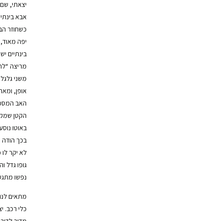
יצאתי, שם
אבא בינתיי
כשחוזר הבן
יפה מאוד, 
בינתיים יש
מריצה “לת
משני גלגלי
אופן, ומאר
האב המספר,
הקטן שמקשיב
באוטו נוסע”
בכך הודה ה
לא יקר לו 
גופו גדל ו
נפשו מתגע
מתאים לנו
כלי רכב. י
מדור לדור