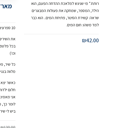
רותח.” מי שניגש למלאכת ההדחה הפעם, הוא
הילד, המספר, שמחקה את פעולות המבוגרים
שראה: קשירת הסינור, פתיחת המים.. הוא כבר
למד משהו: חום המים.
10 ספרונים מאויירים ומולחנים בתיק בד קטן.
את השירים 
₪
42.00
בכל פלטפור
וכו׳)
כל שיר, פע
מלווה בנגינ
כאשר יצא ל
חלום ילדות
אני מאמינה
לומר כך, 
ביש לי שיר.
₪
130.00