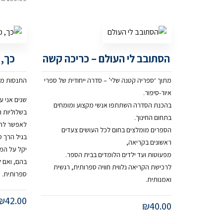
הסתובב לי העולם – כריכה קשה
כך, 
מתוך ‘ספריה קטנה שלי’ – סדרה ייחודית של ספרי
התנסות מו
איור-סיפור.
שנים אני 
בהכנת הסדרה השתתפו אנשי מקצוע ומומחים
בשלוליות ו
בתחום החינוך.
לאפשר להם 
הספרים מומלצים בחום לכל העושים צעדים
בגיל הרך 
ראשונים בקריאה,
יקל על המב
מפעוטות ועד ילדים הלומדים בבית הספר.
בהם, ואם ל
לרכישת הקריאה נלווית חוויה ספרותית, רגשית
ספרותית.
ואמנותית.
₪
42.00
₪
40.00