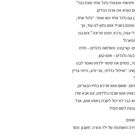
 חיפשתי ומצאתי גלגל אחד מונח בצד”
ם הוציא את ארגז הכלים.
 עם גלגל אחד הוא אומר: “גלגל אחד,
אמנם בשביל אוטו נחוץ לנו עוד, אך
 לי עצה, נרכיב ממנו מריצה.” והם בנו
פארת”.
ם- קורקינט. משלושה גלגלים – תלת
בעה גלגלים – אוטו קטן.
 מסיים את סיפור ילדותו ואומר לבנו
: “ואילולי גדלתי, אני יודע, הייתי עדיין
.
אב: ששום אוטו שרכש בחייו הבוגרים,
כאותו אוטו שבנה בילדותו, עם אבא שלו.
הוא כבר לא יכול לשבת באותו אוטו, אבל
געת לשם תמיד.
שאים:
צירה משותפת של ילד והורה. חשבון. מסר