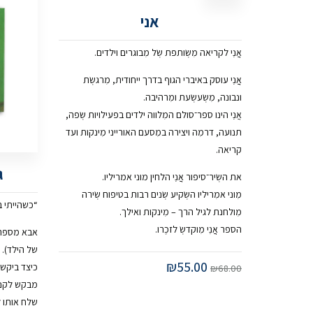
אני
אֲֲנִִי לקריאה מִשְׂותפת שְׂל מִבוגרים וילדים.
אֲֲנִִי עוסק באיברי הגוף בדרך ייחודית, מִרגשְׂת
ונבונה, מִשְׂעשְׂעת ומִרהיבה.
אֲנִִי הינו ספר־סולם המִלווה ילדים בפעילויות שְׂפה,
תנועה, דרמִה ויצירה במִסעם האורייני מִינקות ועד
קריאה.
ג
את השְׂיר־סיפור אֲֲנִִי הלחין מוני אמריליו.
מִוני אמִריליו השְׂקיע שְׂנים רבות בטיפוח שְׂירה
“כשהייתי ב
מִולחנת לגיל הרך – מִינקות ואילך.
הספר אֲֲנִִי מִוקדשְׂ לזכֶרו.
אבא מספר ל
של הילד).
₪
55.00
כיצד ביקש 
₪
68.00
מבקש לקנו
שלח אותו 