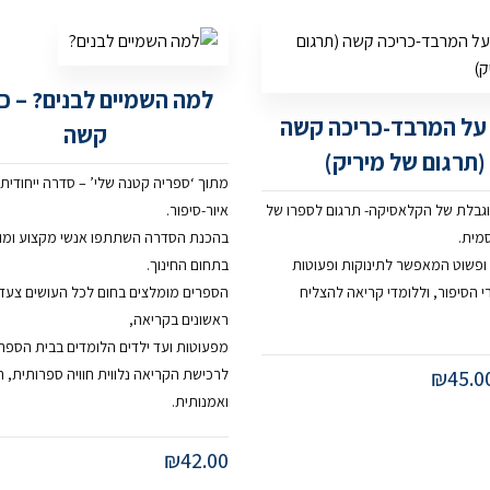
למה השמיים לבנים? – כ
על המרבד-כריכה קשה
קשה
(תרגום של מיריק)
מתוך ‘ספריה קטנה שלי’ – סדרה ייחודית
גבלת של הקלאסיקה-
תרגום לספרו של
איור-סיפור.
סמית.
בהכנת הסדרה השתתפו אנשי מקצוע ומו
ופשוט המאפשר לתינוקות ופעוטות
בתחום החינוך.
 הסיפור, וללומדי קריאה להצליח
הספרים מומלצים בחום לכל העושים צעד
ראשונים בקריאה,
מפעוטות ועד ילדים הלומדים בבית הספר.
45.0
₪
לרכישת הקריאה נלווית חוויה ספרותית, ר
ואמנותית.
₪
42.00