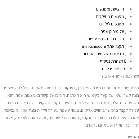
הרצאות ומפגשים
מפגשים מוזיקלים
מפגשים לילדים
על מיריק שניר
קורות חיים – מיריק שניר
תקנון אתר miriksnir.com
מדיניות משלוחים והחזרות
הצהרת נגישות
מדיניות פרטיות
שפה בונה קשר ו-אהבה
מיריק שניר מתרכזת בכתיבה לגיל הרך, מינקות ועד קריאה ומאמינה בכל לבה, ששפה
בונה קשר ושיאו של קשר בין-אישי היא האהבה. היפוכו של קשר באמצעות שפה, הוא
השתיקה – האלם, ממנו נובעת האלימות, דהיינו; תקשורת לקויה ודלה בילדות הרכה,
עלולה לקבל בהמשך ביטויים אלימים, בעוד ששפה עשירה וילדות בונת אמון, מעצימות
אהבה בעולם. לדבריה אהבת הנקרא, חשובה ככל שתהיה, אלא מטרה לעצמה, אלא
דרך רבת הוד להשיג אהבת האדם.
נהר שניר