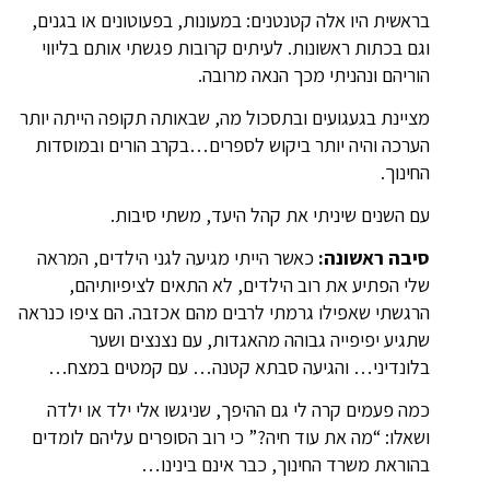
בראשית היו אלה קטנטנים: במעונות, בפעוטונים או בגנים,
וגם בכתות ראשונות. לעיתים קרובות פגשתי אותם בליווי
הוריהם ונהניתי מכך הנאה מרובה.
מציינת בגעגועים ובתסכול מה, שבאותה תקופה הייתה יותר
הערכה והיה יותר ביקוש לספרים…בקרב הורים ובמוסדות
החינוך.
עם השנים שיניתי את קהל היעד, משתי סיבות.
סיבה ראשונה:
כאשר הייתי מגיעה לגני הילדים, המראה
שלי הפתיע את רוב הילדים, לא התאים לציפיותיהם,
הרגשתי שאפילו גרמתי לרבים מהם אכזבה. הם ציפו כנראה
שתגיע יפיפייה גבוהה מהאגדות, עם נצנצים ושער
בלונדיני… והגיעה סבתא קטנה… עם קמטים במצח…
כמה פעמים קרה לי גם ההיפך, שניגשו אלי ילד או ילדה
ושאלו: “מה את עוד חיה?” כי רוב הסופרים עליהם לומדים
בהוראת משרד החינוך, כבר אינם בינינו…